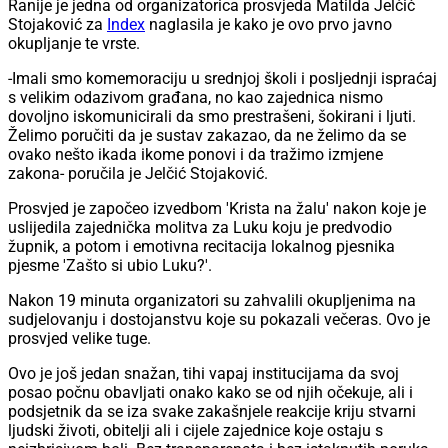
Ranije je jedna od organizatorica prosvjeda Matilda Jelčić
Stojaković za
Index
naglasila je kako je ovo prvo javno
okupljanje te vrste.
-Imali smo komemoraciju u srednjoj školi i posljednji ispraćaj
s velikim odazivom građana, no kao zajednica nismo
dovoljno iskomunicirali da smo prestrašeni, šokirani i ljuti.
Želimo poručiti da je sustav zakazao, da ne želimo da se
ovako nešto ikada ikome ponovi i da tražimo izmjene
zakona- poručila je Jelčić Stojaković.
Prosvjed je započeo izvedbom 'Krista na žalu' nakon koje je
uslijedila zajednička molitva za Luku koju je predvodio
župnik, a potom i emotivna recitacija lokalnog pjesnika
pjesme 'Zašto si ubio Luku?'.
Nakon 19 minuta organizatori su zahvalili okupljenima na
sudjelovanju i dostojanstvu koje su pokazali večeras. Ovo je
prosvjed velike tuge.
Ovo je još jedan snažan, tihi vapaj institucijama da svoj
posao počnu obavljati onako kako se od njih očekuje, ali i
podsjetnik da se iza svake zakašnjele reakcije kriju stvarni
ljudski životi, obitelji ali i cijele zajednice koje ostaju s