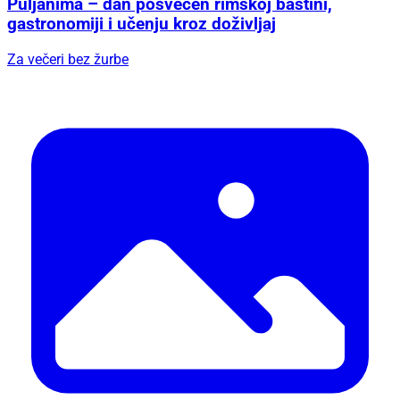
Puljanima – dan posvećen rimskoj baštini,
gastronomiji i učenju kroz doživljaj
Za večeri bez žurbe