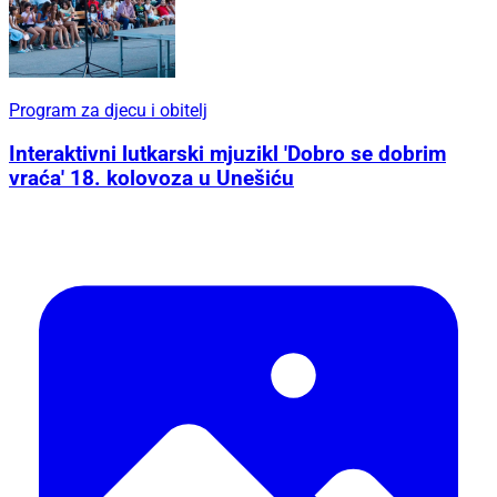
Program za djecu i obitelj
Interaktivni lutkarski mjuzikl 'Dobro se dobrim
vraća' 18. kolovoza u Unešiću