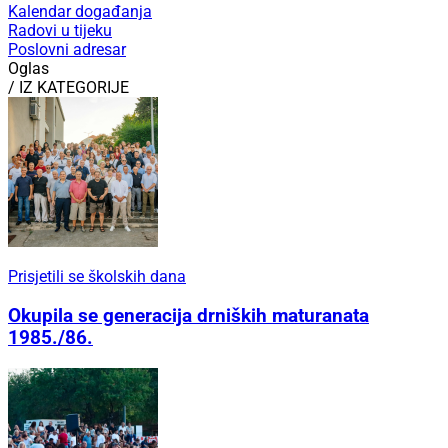
Kalendar događanja
Radovi u tijeku
Poslovni adresar
Oglas
/ IZ KATEGORIJE
Prisjetili se školskih dana
Okupila se generacija drniških maturanata
1985./86.