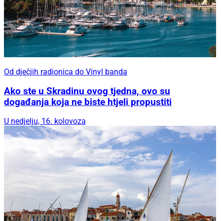
Od dječjih radionica do Vinyl banda
Ako ste u Skradinu ovog tjedna, ovo su
događanja koja ne biste htjeli propustiti
U nedjelju, 16. kolovoza