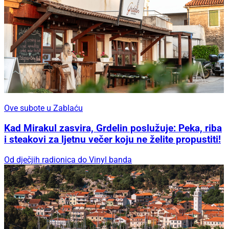
Ove subote u Zablaću
Kad Mirakul zasvira, Grdelin poslužuje: Peka, riba
i steakovi za ljetnu večer koju ne želite propustiti!
Od dječjih radionica do Vinyl banda