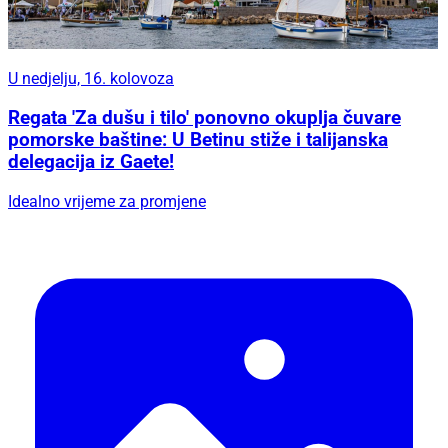
U nedjelju, 16. kolovoza
Regata 'Za dušu i tilo' ponovno okuplja čuvare
pomorske baštine: U Betinu stiže i talijanska
delegacija iz Gaete!
Idealno vrijeme za promjene