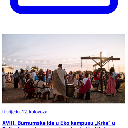
U srijedu, 12. kolovoza
XVIII. Burnumske ide u Eko kampusu „Krka“ u