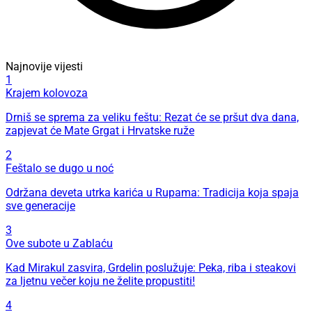
Najnovije vijesti
1
Krajem kolovoza
Drniš se sprema za veliku feštu: Rezat će se pršut dva dana,
zapjevat će Mate Grgat i Hrvatske ruže
2
Feštalo se dugo u noć
Održana deveta utrka karića u Rupama: Tradicija koja spaja
sve generacije
3
Ove subote u Zablaću
Kad Mirakul zasvira, Grdelin poslužuje: Peka, riba i steakovi
za ljetnu večer koju ne želite propustiti!
4