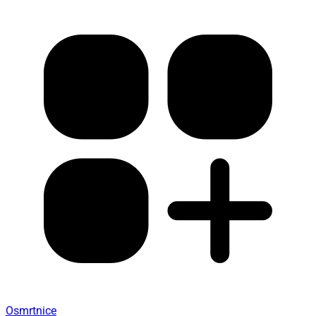
Osmrtnice