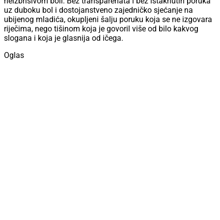
neizbrisivom boli. Bez transparenata i bez istaknutih poruka
uz duboku bol i dostojanstveno zajedničko sjećanje na
ubijenog mladića, okupljeni šalju poruku koja se ne izgovara
riječima, nego tišinom koja je govoril više od bilo kakvog
slogana i koja je glasnija od ičega.
Oglas