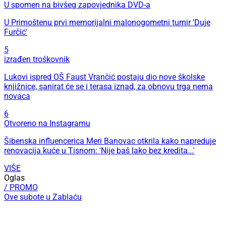
U spomen na bivšeg zapovjednika DVD-a
U Primoštenu prvi memorijalni malonogometni turnir 'Duje
Furčić'
5
izrađen troškovnik
Lukovi ispred OŠ Faust Vrančić postaju dio nove školske
knjižnice, sanirat će se i terasa iznad, za obnovu trga nema
novaca
6
Otvoreno na Instagramu
Šibenska influencerica Meri Banovac otkrila kako napreduje
renovacija kuće u Tisnom: 'Nije baš lako bez kredita...'
VIŠE
Oglas
/ PROMO
Ove subote u Zablaću