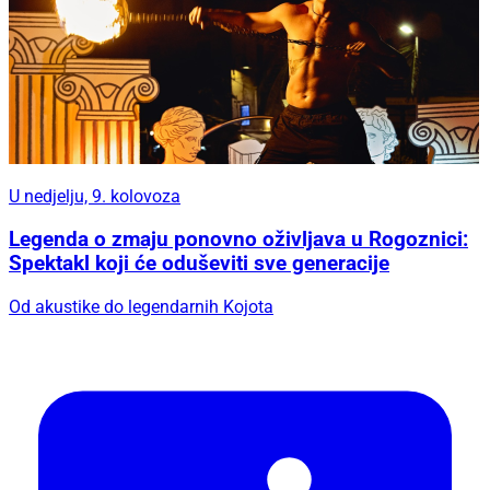
U nedjelju, 9. kolovoza
Legenda o zmaju ponovno oživljava u Rogoznici:
Spektakl koji će oduševiti sve generacije
Od akustike do legendarnih Kojota