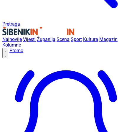
Pretraga
Najnovije
Vijesti
Županija
Scena
Sport
Kultura
Magazin
Kolumne
Promo