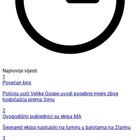
Najnovije vijesti
1
Povećan broj
Policija uoči Velike Gospe uvodi posebne mjere zbog
hodočašća prema Sinju
2
Ovogodišnji pobjednici su ekipa MA
Šesnaest ekipa nastupilo na turniru u balotama na Zlarinu
3