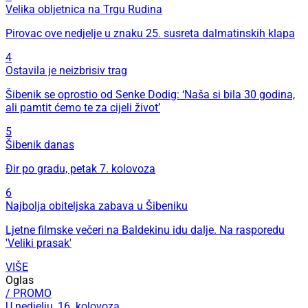
Velika obljetnica na Trgu Rudina
Pirovac ove nedjelje u znaku 25. susreta dalmatinskih klapa
4
Ostavila je neizbrisiv trag
Šibenik se oprostio od Senke Dodig: ‘Naša si bila 30 godina,
ali pamtit ćemo te za cijeli život’
5
Šibenik danas
Đir po gradu, petak 7. kolovoza
6
Najbolja obiteljska zabava u Šibeniku
Ljetne filmske večeri na Baldekinu idu dalje. Na rasporedu
'Veliki prasak'
VIŠE
Oglas
/ PROMO
U nedjelju, 16. kolovoza