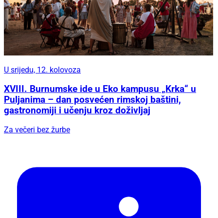
U srijedu, 12. kolovoza
XVIII. Burnumske ide u Eko kampusu „Krka“ u
Puljanima – dan posvećen rimskoj baštini,
gastronomiji i učenju kroz doživljaj
Za večeri bez žurbe