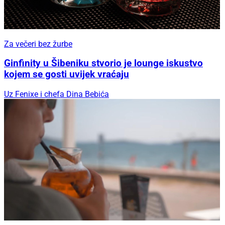
Za večeri bez žurbe
Ginfinity u Šibeniku stvorio je lounge iskustvo
kojem se gosti uvijek vraćaju
Uz Fenixe i chefa Dina Bebića