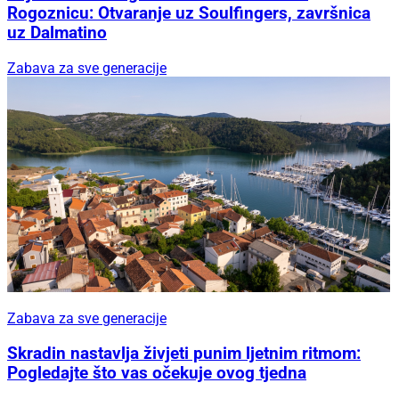
Rogoznicu: Otvaranje uz Soulfingers, završnica
uz Dalmatino
Zabava za sve generacije
Zabava za sve generacije
Skradin nastavlja živjeti punim ljetnim ritmom:
Pogledajte što vas očekuje ovog tjedna