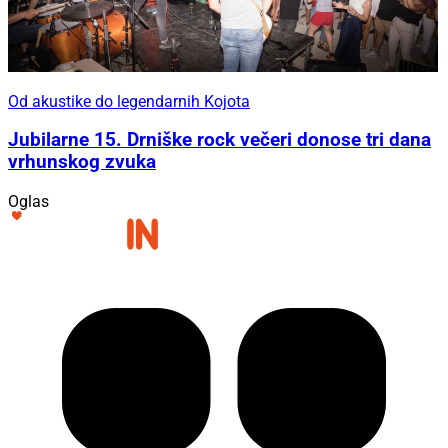
Od akustike do legendarnih Kojota
Jubilarne 15. Drniške rock večeri donose tri dana
vrhunskog zvuka
Oglas