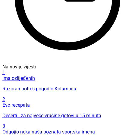
Najnovije vijesti
1
Ima ozlijeđenih
Razoran potres pogodio Kolumbiju
2
Evo recepata
Deserti i za najveće vrućine gotovi u 15 minuta
3
Odgojio neka naša poznata sportska imena