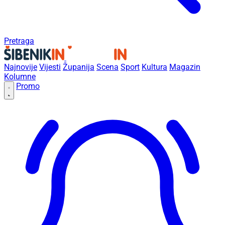
Pretraga
Najnovije
Vijesti
Županija
Scena
Sport
Kultura
Magazin
Kolumne
Promo