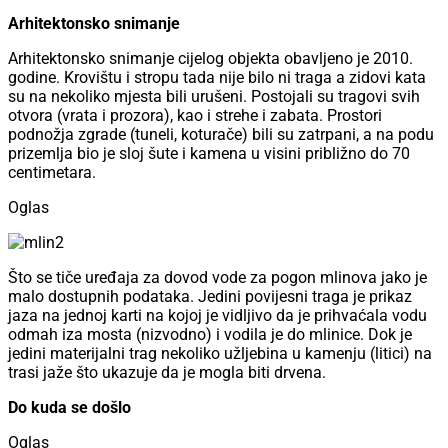
Arhitektonsko snimanje
Arhitektonsko snimanje cijelog objekta obavljeno je 2010.
godine. Krovištu i stropu tada nije bilo ni traga a zidovi kata
su na nekoliko mjesta bili urušeni. Postojali su tragovi svih
otvora (vrata i prozora), kao i strehe i zabata. Prostori
podnožja zgrade (tuneli, koturače) bili su zatrpani, a na podu
prizemlja bio je sloj šute i kamena u visini približno do 70
centimetara.
Oglas
Što se tiče uređaja za dovod vode za pogon mlinova jako je
malo dostupnih podataka. Jedini povijesni traga je prikaz
jaza na jednoj karti na kojoj je vidljivo da je prihvaćala vodu
odmah iza mosta (nizvodno) i vodila je do mlinice. Dok je
jedini materijalni trag nekoliko užljebina u kamenju (litici) na
trasi jaže što ukazuje da je mogla biti drvena.
Do kuda se došlo
Oglas