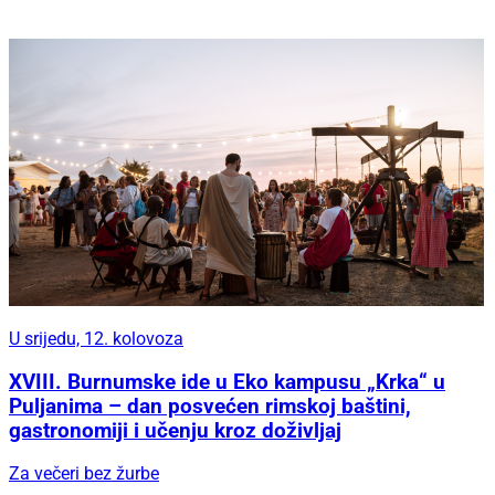
U srijedu, 12. kolovoza
XVIII. Burnumske ide u Eko kampusu „Krka“ u
Puljanima – dan posvećen rimskoj baštini,
gastronomiji i učenju kroz doživljaj
Za večeri bez žurbe