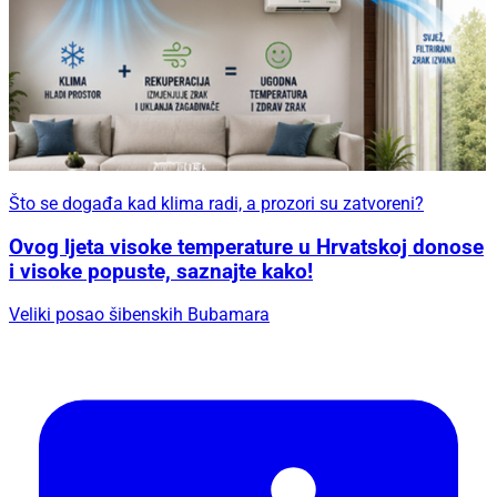
Što se događa kad klima radi, a prozori su zatvoreni?
Ovog ljeta visoke temperature u Hrvatskoj donose
i visoke popuste, saznajte kako!
Veliki posao šibenskih Bubamara