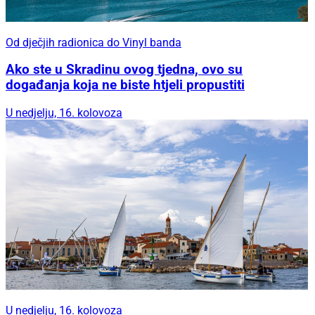
Od dječjih radionica do Vinyl banda
Ako ste u Skradinu ovog tjedna, ovo su
događanja koja ne biste htjeli propustiti
U nedjelju, 16. kolovoza
U nedjelju, 16. kolovoza