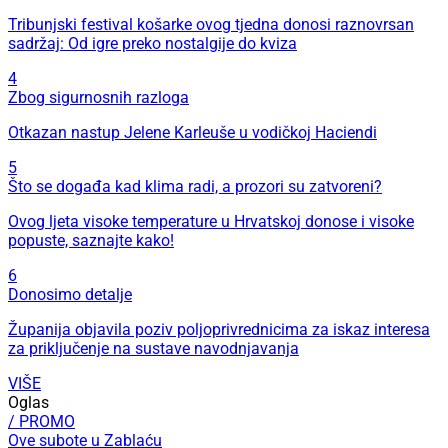
Tribunjski festival košarke ovog tjedna donosi raznovrsan
sadržaj: Od igre preko nostalgije do kviza
4
Zbog sigurnosnih razloga
Otkazan nastup Jelene Karleuše u vodičkoj Haciendi
5
Što se događa kad klima radi, a prozori su zatvoreni?
Ovog ljeta visoke temperature u Hrvatskoj donose i visoke
popuste, saznajte kako!
6
Donosimo detalje
Županija objavila poziv poljoprivrednicima za iskaz interesa
za priključenje na sustave navodnjavanja
VIŠE
Oglas
/ PROMO
Ove subote u Zablaću