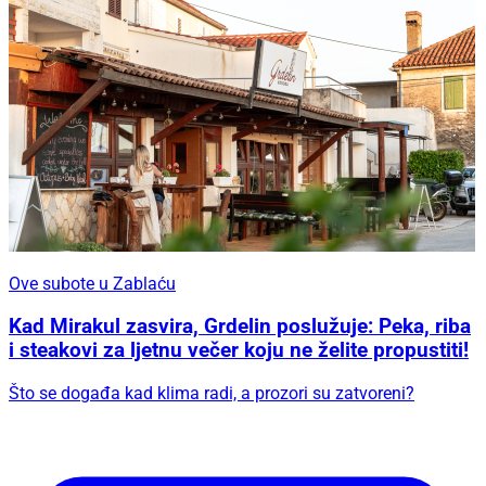
Ove subote u Zablaću
Kad Mirakul zasvira, Grdelin poslužuje: Peka, riba
i steakovi za ljetnu večer koju ne želite propustiti!
Što se događa kad klima radi, a prozori su zatvoreni?