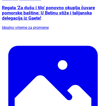
Regata 'Za dušu i tilo' ponovno okuplja čuvare
pomorske baštine: U Betinu stiže i talijanska
delegacija iz Gaete!
Idealno vrijeme za promjene