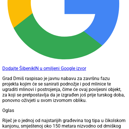
Dodajte ŠibenikIN u omiljeni Google izvor
Grad Drniš raspisao je javnu nabavu za završnu fazu
projekta kojim će se sanirati podnožje i pod mlinice te
ugraditi mlinovi i postrojenja, čime će ovaj povijesni objekt,
za koji se pretpostavlja da je izgrađen još prije turskog doba,
ponovno oživjeti u svom izvornom obliku.
Oglas
Riječ je o jednoj od najstarijih građevina tog tipa u čikolskom
kanjonu, smještenoj oko 150 metara nizvodno od drniškog