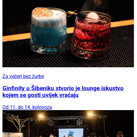
Za večeri bez žurbe
Ginfinity u Šibeniku stvorio je lounge iskustvo
kojem se gosti uvijek vraćaju
Od 11. do 14. kolovoza