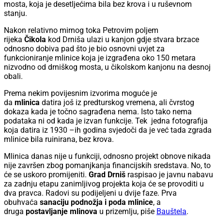
mosta, koja je desetljećima bila bez krova i u ruševnom
stanju.
Nakon relativno mirnog toka Petrovim poljem
rijeka
Čikola
kod Drniša ulazi u kanjon gdje stvara brzace
odnosno dobiva pad što je bio osnovni uvjet za
funkcioniranje mlinice koja je izgrađena oko 150 metara
nizvodno od drniškog mosta, u čikolskom kanjonu na desnoj
obali.
Prema nekim povijesnim izvorima moguće je
da
mlinica
datira još iz predturskog vremena, ali čvrstog
dokaza kada je točno sagrađena nema. Isto tako nema
podataka ni od kada je izvan funkcije. Tek jedna fotografija
koja datira iz 1930 –ih godina svjedoči da je već tada zgrada
mlinice bila ruinirana, bez krova.
Mlinica danas nije u funkciji, odnosno projekt obnove nikada
nije završen zbog pomanjkanja financijskih sredstava. No, to
će se uskoro promijeniti.
Grad Drniš
raspisao je javnu nabavu
za zadnju etapu zanimljivog projekta koja će se provoditi u
dva pravca. Radovi su podijeljeni u dvije faze. Prva
obuhvaća
sanaciju podnožja i poda mlinice
, a
druga
postavljanje mlinova
u prizemlju, piše
Bauštela
.