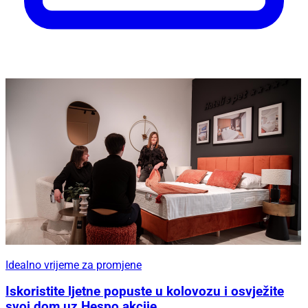
Idealno vrijeme za promjene
Iskoristite ljetne popuste u kolovozu i osvježite
svoj dom uz Hespo akcije