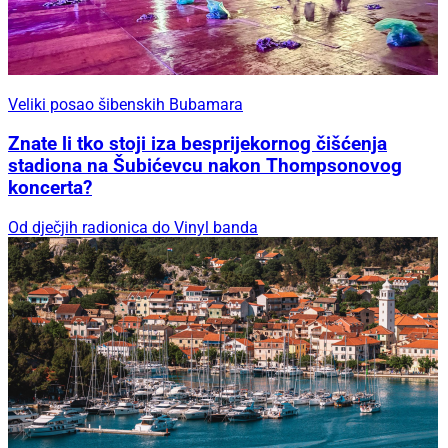
Veliki posao šibenskih Bubamara
Znate li tko stoji iza besprijekornog čišćenja
stadiona na Šubićevcu nakon Thompsonovog
koncerta?
Od dječjih radionica do Vinyl banda