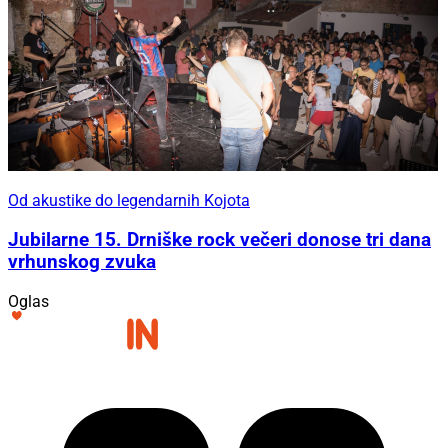
Od akustike do legendarnih Kojota
Jubilarne 15. Drniške rock večeri donose tri dana
vrhunskog zvuka
Oglas