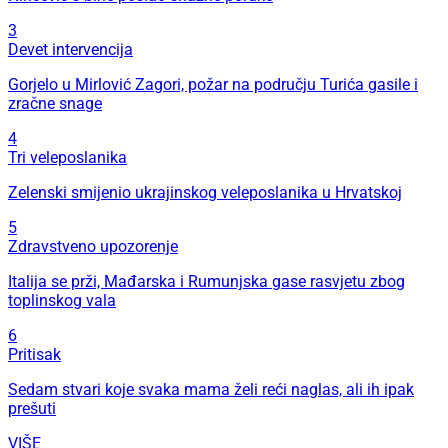
3
Devet intervencija
Gorjelo u Mirlović Zagori, požar na području Turića gasile i
zračne snage
4
Tri veleposlanika
Zelenski smijenio ukrajinskog veleposlanika u Hrvatskoj
5
Zdravstveno upozorenje
Italija se prži, Mađarska i Rumunjska gase rasvjetu zbog
toplinskog vala
6
Pritisak
Sedam stvari koje svaka mama želi reći naglas, ali ih ipak
prešuti
VIŠE