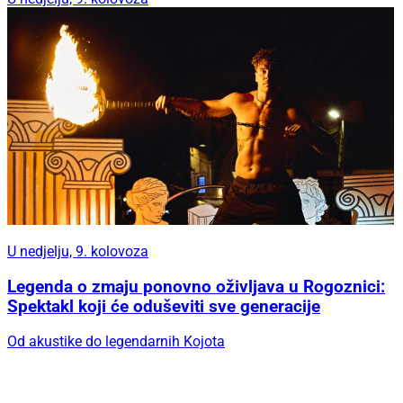
U nedjelju, 9. kolovoza
Legenda o zmaju ponovno oživljava u Rogoznici:
Spektakl koji će oduševiti sve generacije
Od akustike do legendarnih Kojota