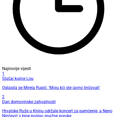
Najnovije vijesti
1
Slučaj kujice Lou
Oglasila se Mirela Rupić: 'Moju kći ste javno linčovali'
2
Dan domovinske zahvalnosti
Hrvatske Ruže u Kninu održale koncert za pamćenje, a Neno
Ninčević s bine poslao snažne poruke