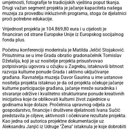
umjetnosti, fotografije te tradicijskih vještina poput tkanja.
Drugi važan segment projekta je jačanje kapaciteta našega
muzeja za provedbu inkluzivnih programa, stoga će djelatnici
proći potrebne edukacije.
Vrijednost projekta je 104.869,80 eura i u cijelosti je
financiran od strane Europske Unije iz Europskog socijalnog
fonda plus.
Početnu konferenciji moderirala je Matilda Jelčić Stojaković.
Prisutnima se u ime Grada obratio gradonačelnik Tomislav
Dželalija, koji je uz nositelje projekta prisustvovao
potpisivanju ugovora u ožujku u Zagrebu, istaknuvši bitnost
razvoja kulturne ponude Grada i aktivno uključivanje
građana. Ravnatelja muzeja Davor Gaurina u ime ustanove
nositelja projekta istaknuo je da od projekta očekuje jačanje
kulturne participacije građana, jačanje mreže suradnika i
stvaranje održive i kvalitetno strukturirane ponude kreativnih
inicijativa koje će oblikovati kulturni život zajednice u
godinama koje dolaze. Pročelnica upravnog odjela za
gospodarstvo, financije i društvene djelatnosti Ivana Sučić
predstavila je ciljeve, aktivnosti i očekivane rezultate projekta.
Kao jedna od autorica projektne dokumentacije uz
Aleksandru Janjić iz Udruge "Žena" istaknula je koje dobrobiti