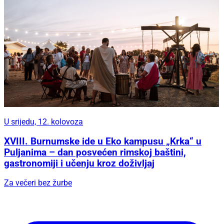
U srijedu, 12. kolovoza
XVIII. Burnumske ide u Eko kampusu „Krka“ u
Puljanima – dan posvećen rimskoj baštini,
gastronomiji i učenju kroz doživljaj
Za večeri bez žurbe