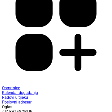
Osmrtnice
Kalendar događanja
Radovi u tijeku
Poslovni adresar
Oglas
/ IZ KATEGORIJE