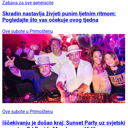
Zabava za sve generacije
Skradin nastavlja živjeti punim ljetnim ritmom:
Pogledajte što vas očekuje ovog tjedna
Ove subote u Primoštenu
Ove subote u Primoštenu
Iščekivanju je došao kraj: Sunset Party uz svjetski