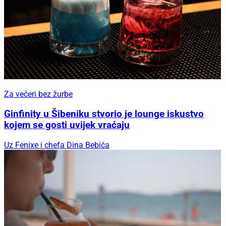
Za večeri bez žurbe
Ginfinity u Šibeniku stvorio je lounge iskustvo
kojem se gosti uvijek vraćaju
Uz Fenixe i chefa Dina Bebića