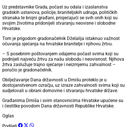
Uz predstavnike Grada, počast su odala i izaslanstva
gradskih ustanova, policije, braniteljskih udruga, političkih
stranaka te brojni građani, prisjećajući se svih onih koji su
svojim životima pridonijeli stvaranju neovisne i slobodne
Hrvatske.
Tom je prigodom gradonačelnik Dželalija istaknuo važnost
očuvanja sjećanja na hrvatske branitelje i njihovu žrtvu.
– S posebnim poštovanjem odajemo počast svima koji su
podnijeli najveću žrtvu za našu slobodu i neovisnost. Njihova
žrtva zaslužuje trajno sjećanje i neizmjernu zahvalnost –
poručio je gradonačelnik.
Obilježavanje Dana državnosti u Drnišu proteklo je u
dostojanstvenom ozračju, uz izraze zahvalnosti svima koji su
sudjelovali u obrani domovine i stvaranju hrvatske države.
Građanima Drniša i svim stanovnicima Hrvatske upućene su
i čestitke povodom Dana državnosti Republike Hrvatske.
Oglas
Podijeli