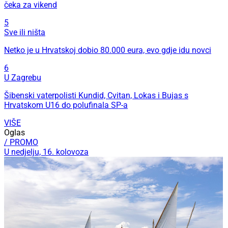
čeka za vikend
5
Sve ili ništa
Netko je u Hrvatskoj dobio 80.000 eura, evo gdje idu novci
6
U Zagrebu
Šibenski vaterpolisti Kundid, Cvitan, Lokas i Bujas s
Hrvatskom U16 do polufinala SP-a
VIŠE
Oglas
/ PROMO
U nedjelju, 16. kolovoza