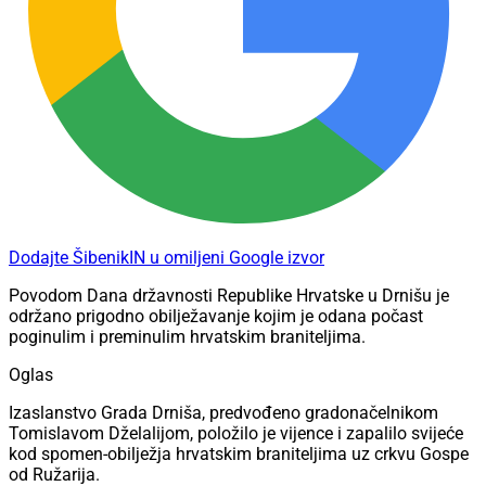
Dodajte ŠibenikIN u omiljeni Google izvor
Povodom Dana državnosti Republike Hrvatske u Drnišu je
održano prigodno obilježavanje kojim je odana počast
poginulim i preminulim hrvatskim braniteljima.
Oglas
Izaslanstvo Grada Drniša, predvođeno gradonačelnikom
Tomislavom Dželalijom, položilo je vijence i zapalilo svijeće
kod spomen-obilježja hrvatskim braniteljima uz crkvu Gospe
od Ružarija.