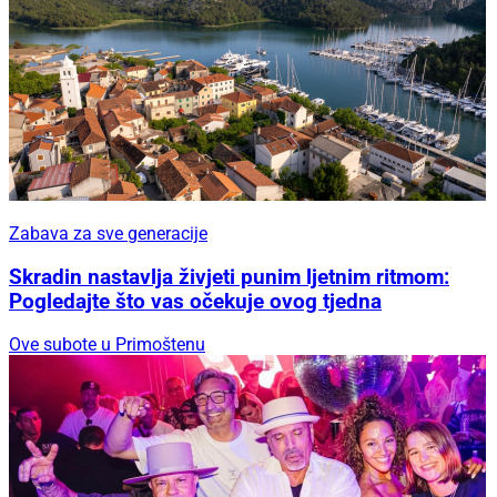
Zabava za sve generacije
Skradin nastavlja živjeti punim ljetnim ritmom:
Pogledajte što vas očekuje ovog tjedna
Ove subote u Primoštenu