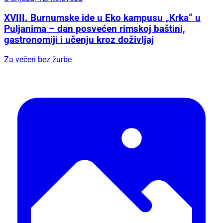
XVIII. Burnumske ide u Eko kampusu „Krka“ u
Puljanima – dan posvećen rimskoj baštini,
gastronomiji i učenju kroz doživljaj
Za večeri bez žurbe