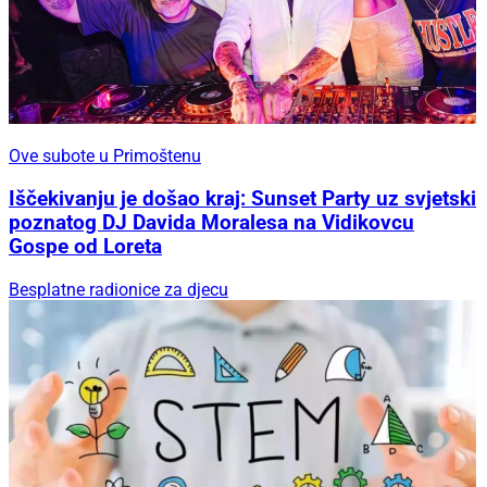
Ove subote u Primoštenu
Iščekivanju je došao kraj: Sunset Party uz svjetski
poznatog DJ Davida Moralesa na Vidikovcu
Gospe od Loreta
Besplatne radionice za djecu