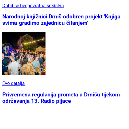
Dobit će bespovratna sredstva
Narodnoj knjižnici Drniš odobren projekt 'Knjiga
svima-gradimo zajednicu čitanjem'
Evo detalja
Privremena regulacija prometa u Drnišu tijekom
održavanja 13. Radio pijace