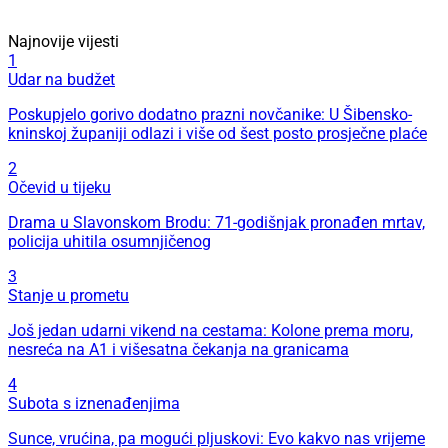
Najnovije vijesti
1
Udar na budžet
Poskupjelo gorivo dodatno prazni novčanike: U Šibensko-
kninskoj županiji odlazi i više od šest posto prosječne plaće
2
Očevid u tijeku
Drama u Slavonskom Brodu: 71-godišnjak pronađen mrtav,
policija uhitila osumnjičenog
3
Stanje u prometu
Još jedan udarni vikend na cestama: Kolone prema moru,
nesreća na A1 i višesatna čekanja na granicama
4
Subota s iznenađenjima
Sunce, vrućina, pa mogući pljuskovi: Evo kakvo nas vrijeme