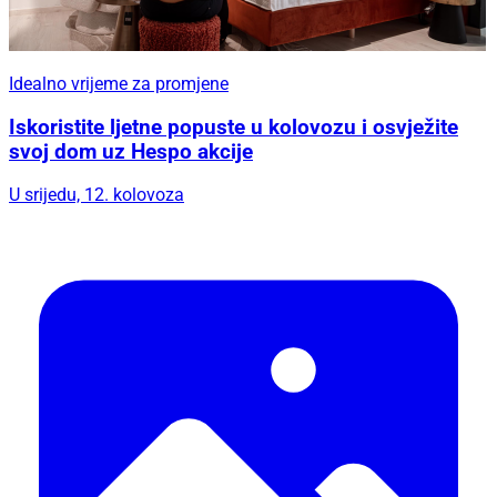
Idealno vrijeme za promjene
Iskoristite ljetne popuste u kolovozu i osvježite
svoj dom uz Hespo akcije
U srijedu, 12. kolovoza