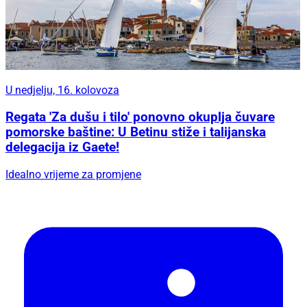
U nedjelju, 16. kolovoza
Regata 'Za dušu i tilo' ponovno okuplja čuvare
pomorske baštine: U Betinu stiže i talijanska
delegacija iz Gaete!
Idealno vrijeme za promjene