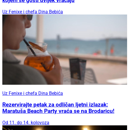
kojem se gosti uvijek vraćaju
Uz Fenixe i chefa Dina Bebića
Uz Fenixe i chefa Dina Bebića
Rezervirajte petak za odličan ljetni izlazak:
Maratuša Beach Party vraća se na Brodaricu!
Od 11. do 14. kolovoza