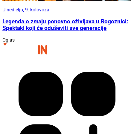
U nedjelju, 9. kolovoza
Legenda o zmaju ponovno oživljava u Rogoznici:
Spektakl koji će oduševiti sve generacije
Oglas