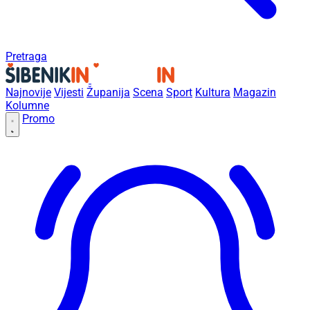
Pretraga
Najnovije
Vijesti
Županija
Scena
Sport
Kultura
Magazin
Kolumne
Promo