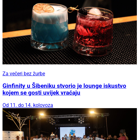
Za večeri bez žurbe
Ginfinity u Šibeniku stvorio je lounge iskustvo
kojem se gosti uvijek vraćaju
Od 11. do 14. kolovoza