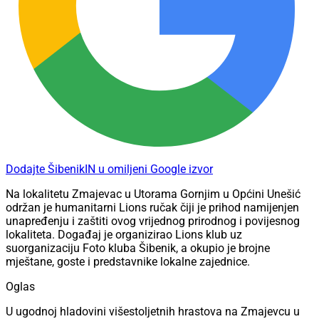
Dodajte ŠibenikIN u omiljeni Google izvor
Na lokalitetu Zmajevac u Utorama Gornjim u Općini Unešić
održan je humanitarni Lions ručak čiji je prihod namijenjen
unapređenju i zaštiti ovog vrijednog prirodnog i povijesnog
lokaliteta. Događaj je organizirao Lions klub uz
suorganizaciju Foto kluba Šibenik, a okupio je brojne
mještane, goste i predstavnike lokalne zajednice.
Oglas
U ugodnoj hladovini višestoljetnih hrastova na Zmajevcu u