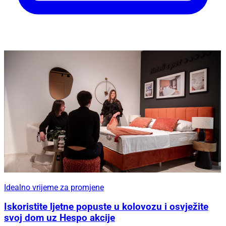
Idealno vrijeme za promjene
Iskoristite ljetne popuste u kolovozu i osvježite
svoj dom uz Hespo akcije