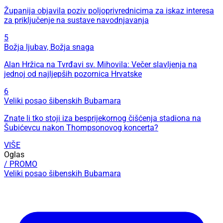
Županija objavila poziv poljoprivrednicima za iskaz interesa
za priključenje na sustave navodnjavanja
5
Božja ljubav, Božja snaga
Alan Hržica na Tvrđavi sv. Mihovila: Večer slavljenja na
jednoj od najljepših pozornica Hrvatske
6
Veliki posao šibenskih Bubamara
Znate li tko stoji iza besprijekornog čišćenja stadiona na
Šubićevcu nakon Thompsonovog koncerta?
VIŠE
Oglas
/ PROMO
Veliki posao šibenskih Bubamara