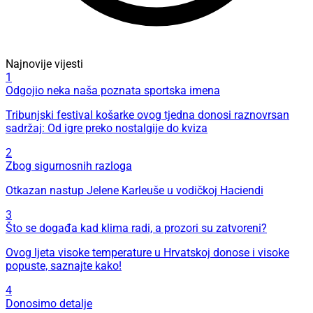
Najnovije vijesti
1
Odgojio neka naša poznata sportska imena
Tribunjski festival košarke ovog tjedna donosi raznovrsan
sadržaj: Od igre preko nostalgije do kviza
2
Zbog sigurnosnih razloga
Otkazan nastup Jelene Karleuše u vodičkoj Haciendi
3
Što se događa kad klima radi, a prozori su zatvoreni?
Ovog ljeta visoke temperature u Hrvatskoj donose i visoke
popuste, saznajte kako!
4
Donosimo detalje