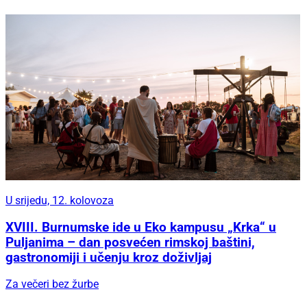
U srijedu, 12. kolovoza
XVIII. Burnumske ide u Eko kampusu „Krka“ u
Puljanima – dan posvećen rimskoj baštini,
gastronomiji i učenju kroz doživljaj
Za večeri bez žurbe