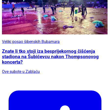
Veliki posao šibenskih Bubamara
Znate li tko stoji iza besprijekornog čišćenja
stadiona na Šubićevcu nakon Thompsonovog
koncerta?
Ove subote u Zablaću