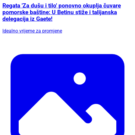
Regata 'Za dušu i tilo' ponovno okuplja čuvare
pomorske baštine: U Betinu stiže i talijanska
delegacija iz Gaete!
Idealno vrijeme za promjene