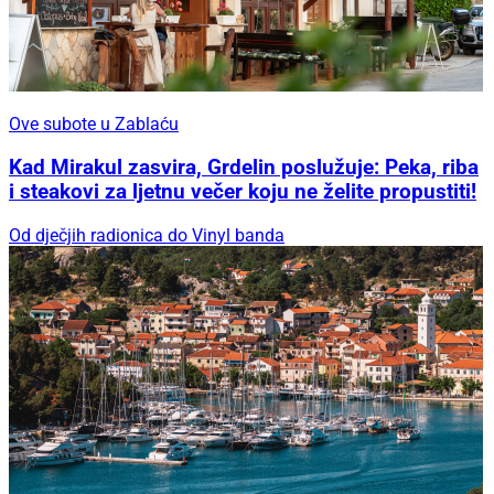
Ove subote u Zablaću
Kad Mirakul zasvira, Grdelin poslužuje: Peka, riba
i steakovi za ljetnu večer koju ne želite propustiti!
Od dječjih radionica do Vinyl banda