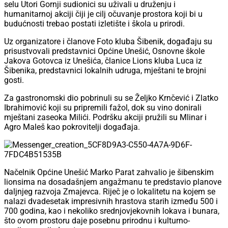
selu Utori Gornji sudionici su uživali u druženju i
humanitarnoj akciji čiji je cilj očuvanje prostora koji bi u
budućnosti trebao postati izletište i škola u prirodi.
Uz organizatore i članove Foto kluba Šibenik, događaju su
prisustvovali predstavnici Općine Unešić, Osnovne škole
Jakova Gotovca iz Unešića, članice Lions kluba Luca iz
Šibenika, predstavnici lokalnih udruga, mještani te brojni
gosti.
Za gastronomski dio pobrinuli su se Željko Krnčević i Zlatko
Ibrahimović koji su pripremili fažol, dok su vino donirali
mještani zaseoka Milići. Podršku akciji pružili su Mlinar i
Agro Maleš kao pokrovitelji događaja.
Načelnik Općine Unešić Marko Parat zahvalio je šibenskim
lionsima na dosadašnjem angažmanu te predstavio planove
daljnjeg razvoja Zmajevca. Riječ je o lokalitetu na kojem se
nalazi dvadesetak impresivnih hrastova starih između 500 i
700 godina, kao i nekoliko srednjovjekovnih lokava i bunara,
što ovom prostoru daje posebnu prirodnu i kulturno-