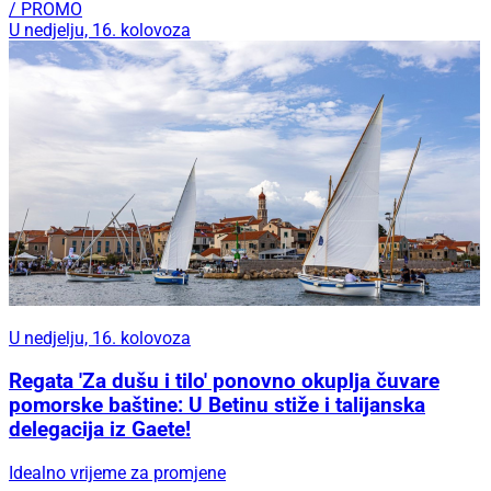
/ PROMO
U nedjelju, 16. kolovoza
U nedjelju, 16. kolovoza
Regata 'Za dušu i tilo' ponovno okuplja čuvare
pomorske baštine: U Betinu stiže i talijanska
delegacija iz Gaete!
Idealno vrijeme za promjene