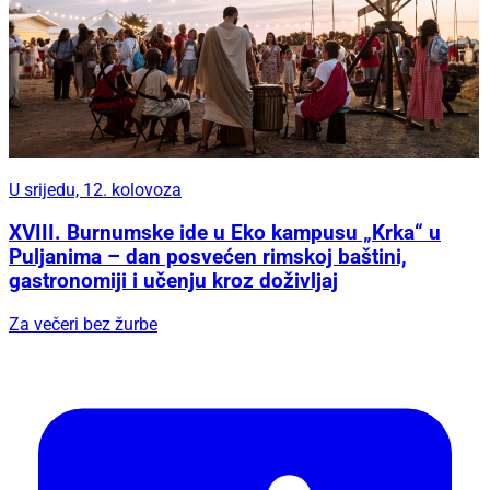
U srijedu, 12. kolovoza
XVIII. Burnumske ide u Eko kampusu „Krka“ u
Puljanima – dan posvećen rimskoj baštini,
gastronomiji i učenju kroz doživljaj
Za večeri bez žurbe