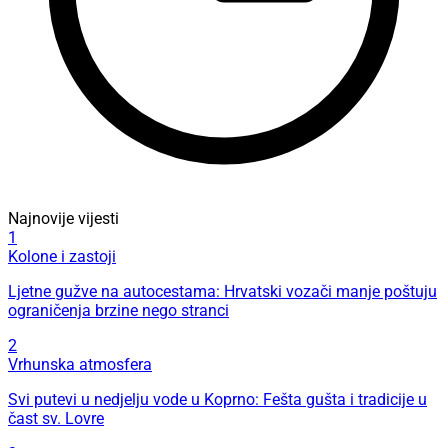
Najnovije vijesti
1
Kolone i zastoji
Ljetne gužve na autocestama: Hrvatski vozači manje poštuju
ograničenja brzine nego stranci
2
Vrhunska atmosfera
Svi putevi u nedjelju vode u Koprno: Fešta gušta i tradicije u
čast sv. Lovre