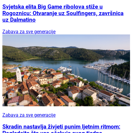
Svjetska elita Big Game ribolova stiže u
Rogoznicu: Otvaranje uz Soulfingers, završnica
uz Dalmatino
Zabava za sve generacije
Zabava za sve generacije
Skradin nastavlja živjeti punim ljetnim ritmom: