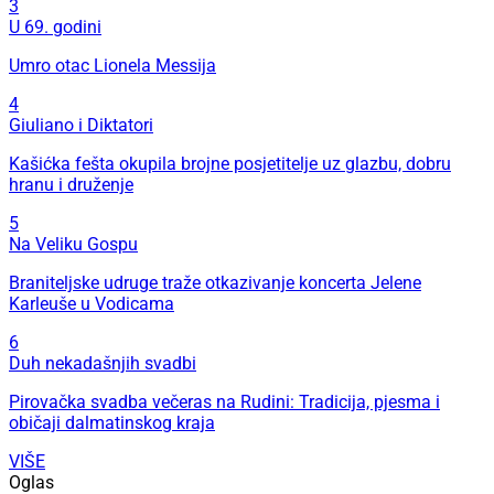
3
U 69. godini
Umro otac Lionela Messija
4
Giuliano i Diktatori
Kašićka fešta okupila brojne posjetitelje uz glazbu, dobru
hranu i druženje
5
Na Veliku Gospu
Braniteljske udruge traže otkazivanje koncerta Jelene
Karleuše u Vodicama
6
Duh nekadašnjih svadbi
Pirovačka svadba večeras na Rudini: Tradicija, pjesma i
običaji dalmatinskog kraja
VIŠE
Oglas