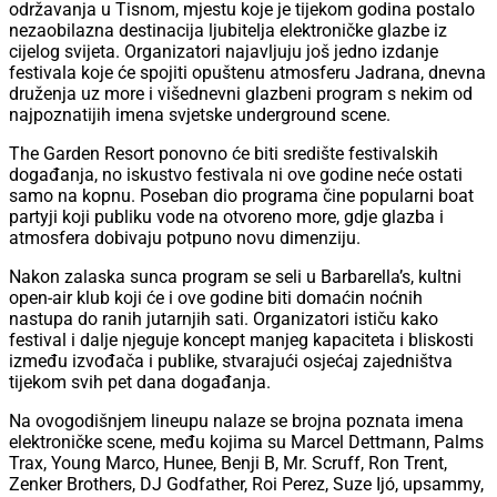
održavanja u Tisnom, mjestu koje je tijekom godina postalo
nezaobilazna destinacija ljubitelja elektroničke glazbe iz
cijelog svijeta. Organizatori najavljuju još jedno izdanje
festivala koje će spojiti opuštenu atmosferu Jadrana, dnevna
druženja uz more i višednevni glazbeni program s nekim od
najpoznatijih imena svjetske underground scene.
The Garden Resort ponovno će biti središte festivalskih
događanja, no iskustvo festivala ni ove godine neće ostati
samo na kopnu. Poseban dio programa čine popularni boat
partyji koji publiku vode na otvoreno more, gdje glazba i
atmosfera dobivaju potpuno novu dimenziju.
Nakon zalaska sunca program se seli u Barbarella’s, kultni
open-air klub koji će i ove godine biti domaćin noćnih
nastupa do ranih jutarnjih sati. Organizatori ističu kako
festival i dalje njeguje koncept manjeg kapaciteta i bliskosti
između izvođača i publike, stvarajući osjećaj zajedništva
tijekom svih pet dana događanja.
Na ovogodišnjem lineupu nalaze se brojna poznata imena
elektroničke scene, među kojima su Marcel Dettmann, Palms
Trax, Young Marco, Hunee, Benji B, Mr. Scruff, Ron Trent,
Zenker Brothers, DJ Godfather, Roi Perez, Suze Ijó, upsammy,