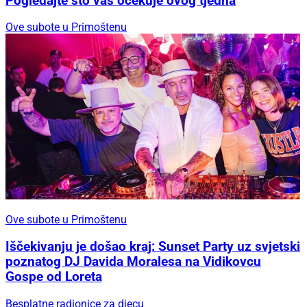
Pogledajte što vas očekuje ovog tjedna
Ove subote u Primoštenu
Ove subote u Primoštenu
Iščekivanju je došao kraj: Sunset Party uz svjetski
poznatog DJ Davida Moralesa na Vidikovcu
Gospe od Loreta
Besplatne radionice za djecu