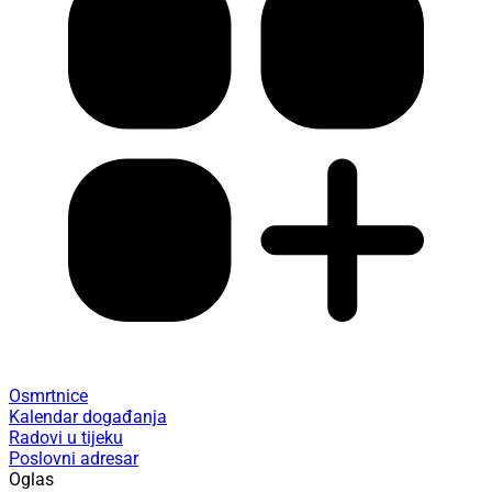
Osmrtnice
Kalendar događanja
Radovi u tijeku
Poslovni adresar
Oglas