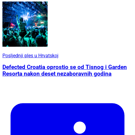
Posljednji ples u Hrvatskoj
Defected Croatia oprostio se od Tisnog i Garden
Resorta nakon deset nezaboravnih godina