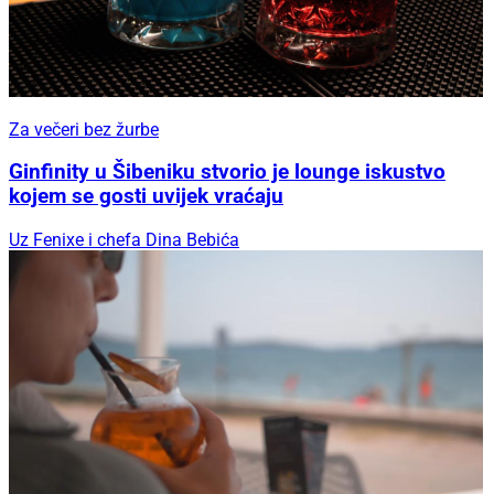
Za večeri bez žurbe
Ginfinity u Šibeniku stvorio je lounge iskustvo
kojem se gosti uvijek vraćaju
Uz Fenixe i chefa Dina Bebića