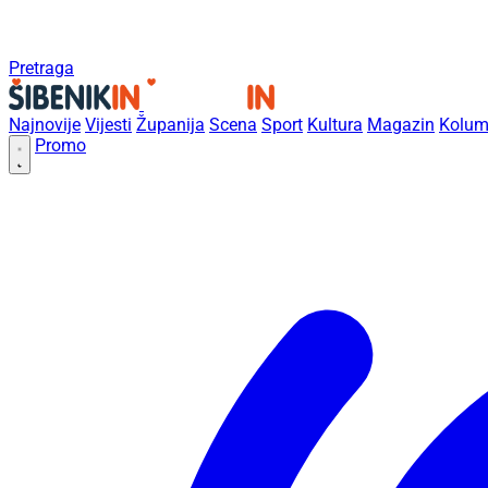
Pretraga
Najnovije
Vijesti
Županija
Scena
Sport
Kultura
Magazin
Kolum
Promo