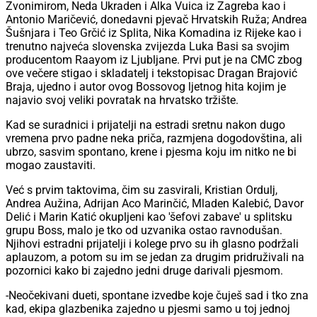
Zvonimirom, Neda Ukraden i Alka Vuica iz Zagreba kao i
Antonio Maričević, donedavni pjevač Hrvatskih Ruža; Andrea
Šušnjara i Teo Grčić iz Splita, Nika Komadina iz Rijeke kao i
trenutno najveća slovenska zvijezda Luka Basi sa svojim
producentom Raayom iz Ljubljane. Prvi put je na CMC zbog
ove večere stigao i skladatelj i tekstopisac Dragan Brajović
Braja, ujedno i autor ovog Bossovog ljetnog hita kojim je
najavio svoj veliki povratak na hrvatsko tržište.
Kad se suradnici i prijatelji na estradi sretnu nakon dugo
vremena prvo padne neka priča, razmjena dogodovština, ali
ubrzo, sasvim spontano, krene i pjesma koju im nitko ne bi
mogao zaustaviti.
Već s prvim taktovima, čim su zasvirali, Kristian Ordulj,
Andrea Aužina, Adrijan Aco Marinčić, Mladen Kalebić, Davor
Delić i Marin Katić okupljeni kao 'šefovi zabave' u splitsku
grupu Boss, malo je tko od uzvanika ostao ravnodušan.
Njihovi estradni prijatelji i kolege prvo su ih glasno podržali
aplauzom, a potom su im se jedan za drugim pridruživali na
pozornici kako bi zajedno jedni druge darivali pjesmom.
-Neočekivani dueti, spontane izvedbe koje čuješ sad i tko zna
kad, ekipa glazbenika zajedno u pjesmi samo u toj jednoj