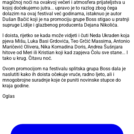
magičnoj noći na ovakvoj večeri i atmosfera prijateljstva u
kojoj dočekujemo jutra... upravo je to razlog zbog čega
dolazim na ovaj festival već godinama, istaknuo je autor
Dušan Bačić koji je na promociju grupe Boss stigao u pratnji
supruge Lidije i glazbenog producenta Dejana Nikolića.
I doista, rijetko se kada može vidjeti i čuti Neda Ukraden koja
pjeva Mišu, Luka Basi Grdovića, Teo Grčić Massima, Antonio
Maričević Olivera, Nika Komadina Doris, Andrea Šušnjara
hitove od Meri ili Kristian koji kad zapjeva Čolu sve stane... I
tako u krug. Čitavu noć.
Ovom promocijom na festivalu splitska grupa Boss dala je
naslutiti kako ih doista očekuje vruće, radno ljeto, ali i
mnogobrojne suradnje koje će puniti novinske stupce do
kraja godine.
Oglas