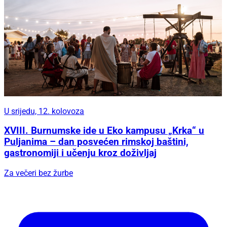
U srijedu, 12. kolovoza
XVIII. Burnumske ide u Eko kampusu „Krka“ u
Puljanima – dan posvećen rimskoj baštini,
gastronomiji i učenju kroz doživljaj
Za večeri bez žurbe