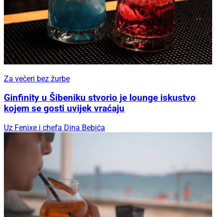
Za večeri bez žurbe
Ginfinity u Šibeniku stvorio je lounge iskustvo
kojem se gosti uvijek vraćaju
Uz Fenixe i chefa Dina Bebića