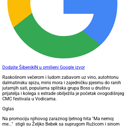
Dodajte ŠibenikIN u omiljeni Google izvor
Raskošnom večerom i ludom zabavom uz vino, autohtonu
dalmatinsku spizu, miris mora i zajedničku pjesmu do ranih
jutarnjih sati, popularna splitska grupa Boss u društvu
prijatelja i kolega s estrade obilježila je početak ovogodišnjeg
CMC festivala u Vodicama.
Oglas
Na promociju njihovog zaraznog ljetnog hita "Ma nemoj
me..." stigli su Željko Bebek sa suprugom Ružicom i sinom