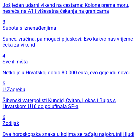
Još jedan udarni vikend na cestama: Kolone prema moru,
nesreća na A1 i višesatna čekanja na granicama
3
Subota s iznenađenjima
Sunce, vrućina, pa mogući pljuskovi: Evo kakvo nas vrijeme
čeka za vikend
4
Sve ili ništa
Netko je u Hrvatskoj dobio 80.000 eura, evo gdje idu novci
5
U Zagrebu
Šibenski vaterpolisti Kundid, Cvitan, Lokas i Bujas s
Hrvatskom U16 do polufinala SP-a
6
Zodijak
Dva horoskopska znaka u kojima se rađaju najokrutniji ljudi