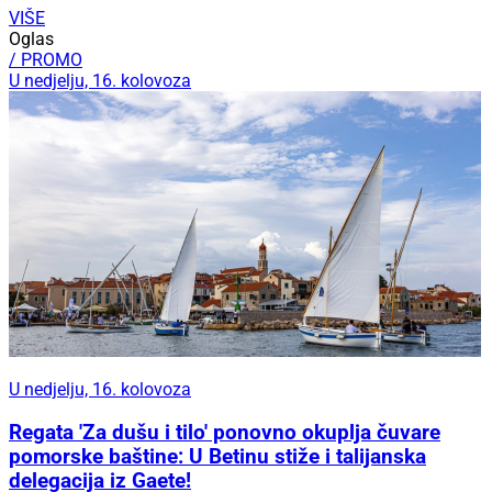
VIŠE
Oglas
/ PROMO
U nedjelju, 16. kolovoza
U nedjelju, 16. kolovoza
Regata 'Za dušu i tilo' ponovno okuplja čuvare
pomorske baštine: U Betinu stiže i talijanska
delegacija iz Gaete!