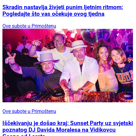
Skradin nastavlja živjeti punim ljetnim ritmom:
Pogledajte što vas očekuje ovog tjedna
Ove subote u Primoštenu
Ove subote u Primoštenu
Iščekivanju je došao kraj: Sunset Party uz svjetski
poznatog DJ Davida Moralesa na Vidikovcu