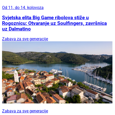
Od 11. do 14. kolovoza
Svjetska elita Big Game ribolova stiže u
Rogoznicu: Otvaranje uz Soulfingers, završnica
uz Dalmatino
Zabava za sve generacije
Zabava za sve generacije