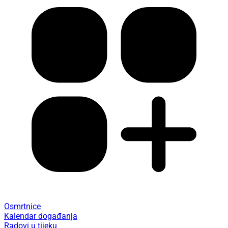
Osmrtnice
Kalendar događanja
Radovi u tijeku