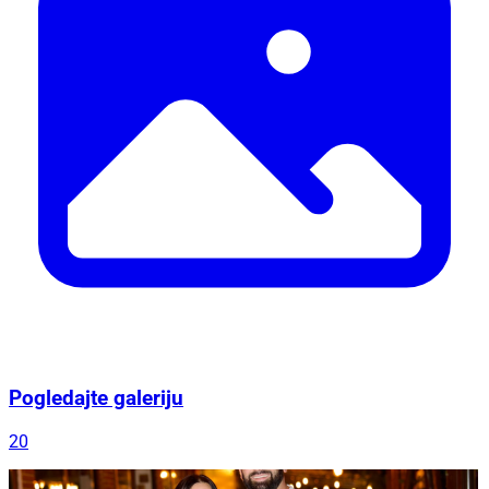
Pogledajte galeriju
20