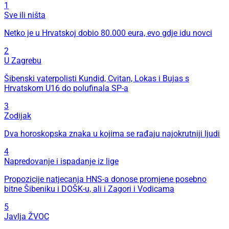
1
Sve ili ništa
Netko je u Hrvatskoj dobio 80.000 eura, evo gdje idu novci
2
U Zagrebu
Šibenski vaterpolisti Kundid, Cvitan, Lokas i Bujas s
Hrvatskom U16 do polufinala SP-a
3
Zodijak
Dva horoskopska znaka u kojima se rađaju najokrutniji ljudi
4
Napredovanje i ispadanje iz lige
Propozicije natjecanja HNS-a donose promjene posebno
bitne Šibeniku i DOŠK-u, ali i Zagori i Vodicama
5
Javlja ŽVOC