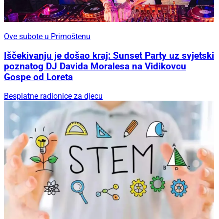
Ove subote u Primoštenu
Iščekivanju je došao kraj: Sunset Party uz svjetski
poznatog DJ Davida Moralesa na Vidikovcu
Gospe od Loreta
Besplatne radionice za djecu