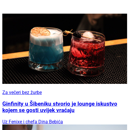
Za večeri bez žurbe
Ginfinity u Šibeniku stvorio je lounge iskustvo
kojem se gosti uvijek vraćaju
Uz Fenixe i chefa Dina Bebića