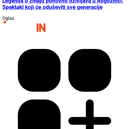
Legenda o zmaju ponovno oživljava u Rogoznici:
Spektakl koji će oduševiti sve generacije
Oglas