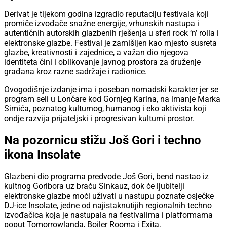
Derivat je tijekom godina izgradio reputaciju festivala koji
promiče izvođače snažne energije, vrhunskih nastupa i
autentičnih autorskih glazbenih rješenja u sferi rock ‘n’ rolla i
elektronske glazbe. Festival je zamišljen kao mjesto susreta
glazbe, kreativnosti i zajednice, a važan dio njegova
identiteta čini i oblikovanje javnog prostora za druženje
građana kroz razne sadržaje i radionice.
Ovogodišnje izdanje ima i poseban nomadski karakter jer se
program seli u Lončare kod Gornjeg Karina, na imanje Marka
Simića, poznatog kulturnog, humanog i eko aktivista koji
ondje razvija prijateljski i progresivan kulturni prostor.
Na pozornicu stižu Još Gori i techno
ikona Insolate
Glazbeni dio programa predvode Još Gori, bend nastao iz
kultnog Goribora uz braću Sinkauz, dok će ljubitelji
elektronske glazbe moći uživati u nastupu poznate osječke
DJ-ice Insolate, jedne od najistaknutijih regionalnih techno
izvođačica koja je nastupala na festivalima i platformama
poput Tomorrowlanda, Boiler Rooma i Exita.