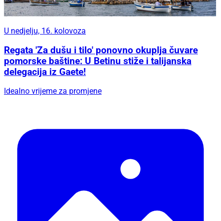
U nedjelju, 16. kolovoza
Regata 'Za dušu i tilo' ponovno okuplja čuvare
pomorske baštine: U Betinu stiže i talijanska
delegacija iz Gaete!
Idealno vrijeme za promjene