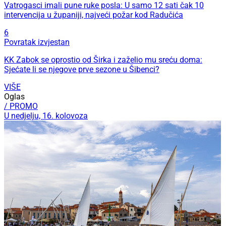
Vatrogasci imali pune ruke posla: U samo 12 sati čak 10
intervencija u županiji, najveći požar kod Radučića
6
Povratak izvjestan
KK Zabok se oprostio od Širka i zaželio mu sreću doma:
Sjećate li se njegove prve sezone u Šibenci?
VIŠE
Oglas
/ PROMO
U nedjelju, 16. kolovoza