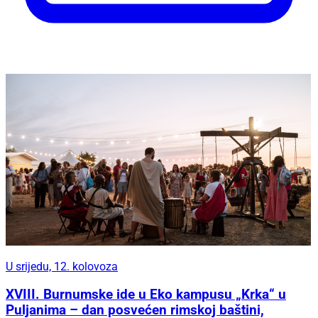
U srijedu, 12. kolovoza
XVIII. Burnumske ide u Eko kampusu „Krka“ u
Puljanima – dan posvećen rimskoj baštini,