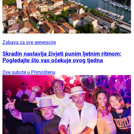
Zabava za sve generacije
Skradin nastavlja živjeti punim ljetnim ritmom:
Pogledajte što vas očekuje ovog tjedna
Ove subote u Primoštenu