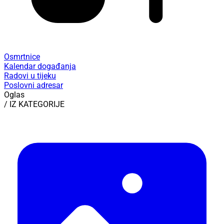
Osmrtnice
Kalendar događanja
Radovi u tijeku
Poslovni adresar
Oglas
/ IZ KATEGORIJE