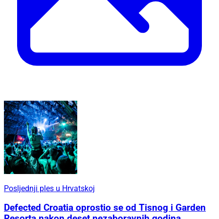
Posljednji ples u Hrvatskoj
Defected Croatia oprostio se od Tisnog i Garden
Resorta nakon deset nezaboravnih godina