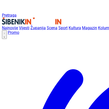
Pretraga
Najnovije
Vijesti
Županija
Scena
Sport
Kultura
Magazin
Kolum
Promo