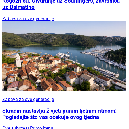
Rogoznicu: Otvaranje uz Soulfingers, završnica
uz Dalmatino
Zabava za sve generacije
Zabava za sve generacije
Skradin nastavlja živjeti punim ljetnim ritmom:
Pogledajte što vas očekuje ovog tjedna
Ove subote u Primoštenu