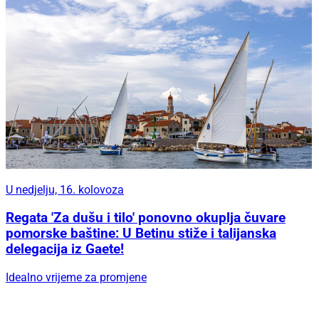
U nedjelju, 16. kolovoza
Regata 'Za dušu i tilo' ponovno okuplja čuvare
pomorske baštine: U Betinu stiže i talijanska
delegacija iz Gaete!
Idealno vrijeme za promjene