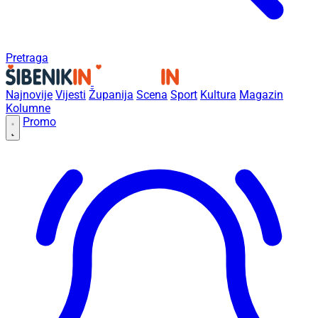
Pretraga
Najnovije
Vijesti
Županija
Scena
Sport
Kultura
Magazin
Kolumne
Promo