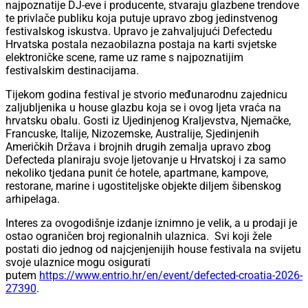
najpoznatije DJ-eve i producente, stvaraju glazbene trendove
te privlače publiku koja putuje upravo zbog jedinstvenog
festivalskog iskustva. Upravo je zahvaljujući Defectedu
Hrvatska postala nezaobilazna postaja na karti svjetske
elektroničke scene, rame uz rame s najpoznatijim
festivalskim destinacijama.
Tijekom godina festival je stvorio međunarodnu zajednicu
zaljubljenika u house glazbu koja se i ovog ljeta vraća na
hrvatsku obalu. Gosti iz Ujedinjenog Kraljevstva, Njemačke,
Francuske, Italije, Nizozemske, Australije, Sjedinjenih
Američkih Država i brojnih drugih zemalja upravo zbog
Defecteda planiraju svoje ljetovanje u Hrvatskoj i za samo
nekoliko tjedana punit će hotele, apartmane, kampove,
restorane, marine i ugostiteljske objekte diljem šibenskog
arhipelaga.
Interes za ovogodišnje izdanje iznimno je velik, a u prodaji je
ostao ograničen broj regionalnih ulaznica. Svi koji žele
postati dio jednog od najcjenjenijih house festivala na svijetu
svoje ulaznice mogu osigurati
putem
https://www.entrio.hr/en/event/defected-croatia-2026-
27390
.