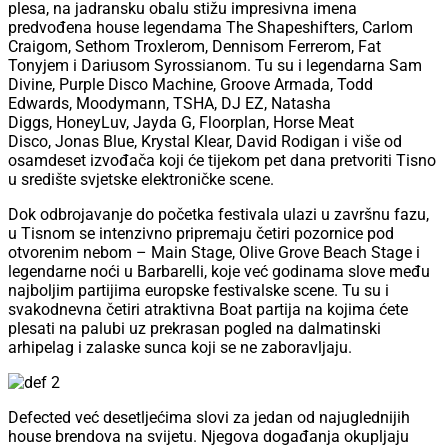
plesa, na jadransku obalu stižu impresivna imena
predvođena house legendama The Shapeshifters, Carlom
Craigom, Sethom Troxlerom, Dennisom Ferrerom, Fat
Tonyjem i Dariusom Syrossianom. Tu su i legendarna Sam
Divine, Purple Disco Machine, Groove Armada, Todd
Edwards, Moodymann, TSHA, DJ EZ, Natasha
Diggs, HoneyLuv, Jayda G, Floorplan, Horse Meat
Disco, Jonas Blue, Krystal Klear, David Rodigan i više od
osamdeset izvođača koji će tijekom pet dana pretvoriti Tisno
u središte svjetske elektroničke scene.
Dok odbrojavanje do početka festivala ulazi u završnu fazu,
u Tisnom se intenzivno pripremaju četiri pozornice pod
otvorenim nebom – Main Stage, Olive Grove Beach Stage i
legendarne noći u Barbarelli, koje već godinama slove među
najboljim partijima europske festivalske scene. Tu su i
svakodnevna četiri atraktivna Boat partija na kojima ćete
plesati na palubi uz prekrasan pogled na dalmatinski
arhipelag i zalaske sunca koji se ne zaboravljaju.
Defected već desetljećima slovi za jedan od najuglednijih
house brendova na svijetu. Njegova događanja okupljaju