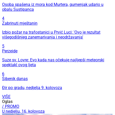
Osoba spašena iz mora kod Murtera, gumenjak udario u
obalu Sustipanca
4
Zabrinuti mještanin
Izbio požar na trafostanici u Prvić Luci: 'Ovo je rezultat
višegodišnjeg zanemarivanja i neodržavanja'
5
Perzeide
Suze sv. Lovre: Evo kada nas očekuje najljepši meteorski
spektakl ovog ljeta
6
Šibenik danas
Đir po gradu, nedjelja 9. kolovoza
VIŠE
Oglas
/ PROMO
U nedjelju, 16. kolovoza