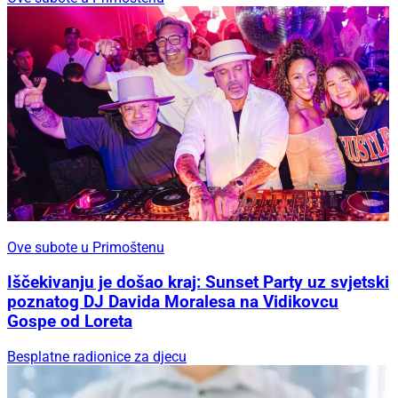
Ove subote u Primoštenu
Iščekivanju je došao kraj: Sunset Party uz svjetski
poznatog DJ Davida Moralesa na Vidikovcu
Gospe od Loreta
Besplatne radionice za djecu