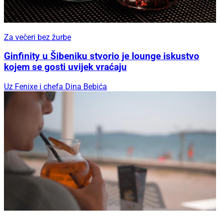
Za večeri bez žurbe
Ginfinity u Šibeniku stvorio je lounge iskustvo
kojem se gosti uvijek vraćaju
Uz Fenixe i chefa Dina Bebića