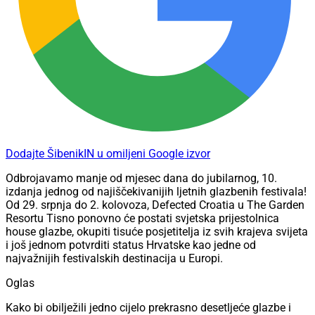
Dodajte ŠibenikIN u omiljeni Google izvor
Odbrojavamo manje od mjesec dana do jubilarnog, 10.
izdanja jednog od najiščekivanijih ljetnih glazbenih festivala!
Od 29. srpnja do 2. kolovoza, Defected Croatia u The Garden
Resortu Tisno ponovno će postati svjetska prijestolnica
house glazbe, okupiti tisuće posjetitelja iz svih krajeva svijeta
i još jednom potvrditi status Hrvatske kao jedne od
najvažnijih festivalskih destinacija u Europi.
Oglas
Kako bi obilježili jedno cijelo prekrasno desetljeće glazbe i