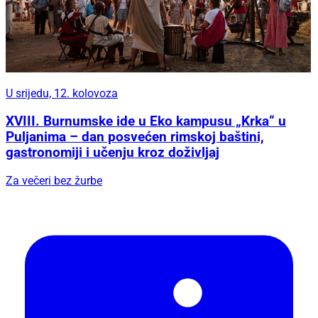
U srijedu, 12. kolovoza
XVIII. Burnumske ide u Eko kampusu „Krka“ u
Puljanima – dan posvećen rimskoj baštini,
gastronomiji i učenju kroz doživljaj
Za večeri bez žurbe