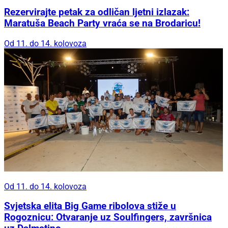
Rezervirajte petak za odličan ljetni izlazak:
Maratuša Beach Party vraća se na Brodaricu!
Od 11. do 14. kolovoza
Od 11. do 14. kolovoza
Svjetska elita Big Game ribolova stiže u
Rogoznicu: Otvaranje uz Soulfingers, završnica