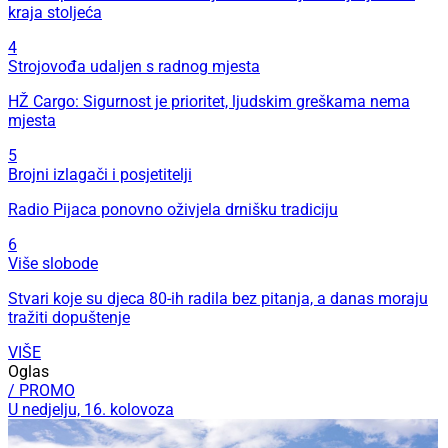
kraja stoljeća
4
Strojovođa udaljen s radnog mjesta
HŽ Cargo: Sigurnost je prioritet, ljudskim greškama nema
mjesta
5
Brojni izlagači i posjetitelji
Radio Pijaca ponovno oživjela drnišku tradiciju
6
Više slobode
Stvari koje su djeca 80-ih radila bez pitanja, a danas moraju
tražiti dopuštenje
VIŠE
Oglas
/ PROMO
U nedjelju, 16. kolovoza