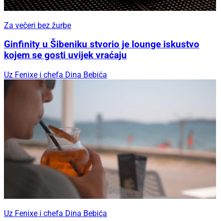
Za večeri bez žurbe
Ginfinity u Šibeniku stvorio je lounge iskustvo
kojem se gosti uvijek vraćaju
Uz Fenixe i chefa Dina Bebića
Uz Fenixe i chefa Dina Bebića