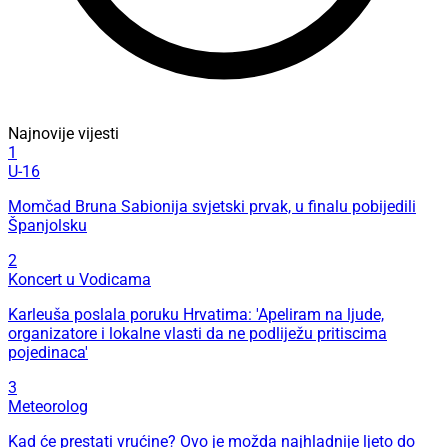
Najnovije vijesti
1
U-16
Momčad Bruna Sabionija svjetski prvak, u finalu pobijedili
Španjolsku
2
Koncert u Vodicama
Karleuša poslala poruku Hrvatima: 'Apeliram na ljude,
organizatore i lokalne vlasti da ne podliježu pritiscima
pojedinaca'
3
Meteorolog
Kad će prestati vrućine? Ovo je možda najhladnije ljeto do