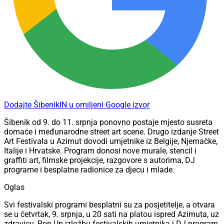
Dodajte ŠibenikIN u omiljeni Google izvor
Šibenik od 9. do 11. srpnja ponovno postaje mjesto susreta
domaće i međunarodne street art scene. Drugo izdanje Street
Art Festivala u Azimut dovodi umjetnike iz Belgije, Njemačke,
Italije i Hrvatske. Program donosi nove murale, stencil i
graffiti art, filmske projekcije, razgovore s autorima, DJ
programe i besplatne radionice za djecu i mlade.
Oglas
Svi festivalski programi besplatni su za posjetitelje, a otvara
se u četvrtak, 9. srpnja, u 20 sati na platou ispred Azimuta, uz
zdravicu, Pop Up izložbu festivalskih umjetnika i DJ program.