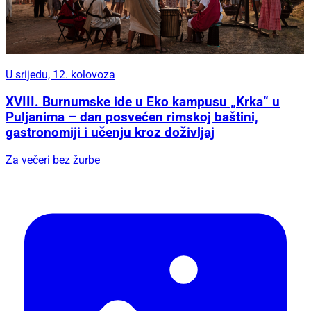
U srijedu, 12. kolovoza
XVIII. Burnumske ide u Eko kampusu „Krka“ u
Puljanima – dan posvećen rimskoj baštini,
gastronomiji i učenju kroz doživljaj
Za večeri bez žurbe