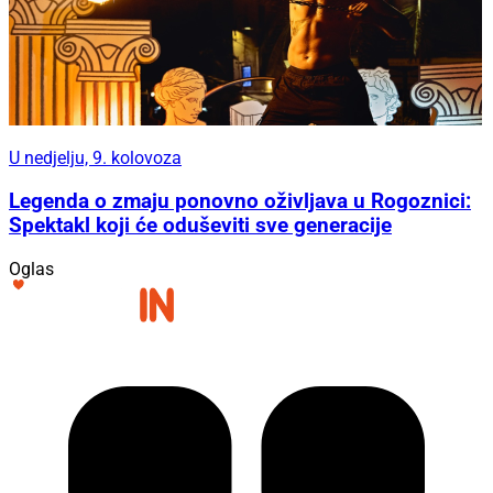
U nedjelju, 9. kolovoza
Legenda o zmaju ponovno oživljava u Rogoznici:
Spektakl koji će oduševiti sve generacije
Oglas