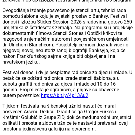
Ovogodišnje izdanje posvećeno je stencil artu, tehnici rada
pomoću šablona koju je svjetski proslavio Banksy. Festival
donosi i izložbu Sticker Session 2026 s radovima gotovo 250
umjetnika iz četrdesetak zemalja. Na programu su i projekcije
dokumentarnih filmova Stencil Stories i Optički krikovi te
razgovori s njemačkim autorom i povjesničarom umjetnosti
dr. Ulrichom Blancheom. Posjetitelji će moći doznati više i o
njegovoj novoj, neautoriziranoj biografiji Banksyja, koja će
nakon Frankfurtskog sajma knjiga biti objavljena i na
hrvatskom jeziku.
Festival donosi i dvije besplatne radionice za djecu i mlade. U
petak će se održati radionica izrade stencil šablona, a u
subotu graffiti radionica za djecu i mlade od 10 do 16
godina. Broj mjesta je ograničen, a prijave su obavezne
putem poveznice:
https://bit.ly/4p13Au2
.
Tijekom festivala na šibenskoj tržnici nastat će mural
posvećen Arsenu Dediću. Izradit će ga Gregor Furkes i
Krešimir Golubić iz Grupe ZID, dok će međunarodni umjetnici
oslikati i preostale zidove tržnice te nastaviti pretvarati ovaj
prostor u jedinstvenu galeriju na otvorenom.