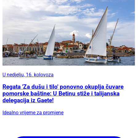
U nedjelju, 16. kolovoza
Regata 'Za dušu i tilo' ponovno okuplja čuvare
pomorske baštine: U Betinu stiže i talijanska
delegacija iz Gaete!
Idealno vrijeme za promjene