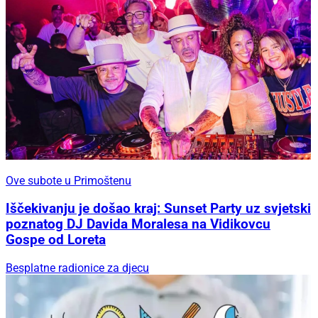
Ove subote u Primoštenu
Iščekivanju je došao kraj: Sunset Party uz svjetski
poznatog DJ Davida Moralesa na Vidikovcu
Gospe od Loreta
Besplatne radionice za djecu