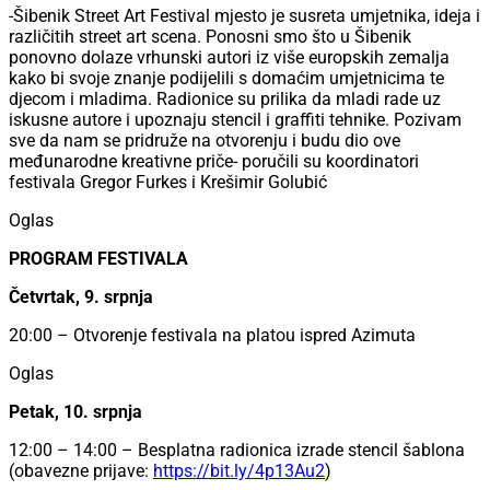
-Šibenik Street Art Festival mjesto je susreta umjetnika, ideja i
različitih street art scena. Ponosni smo što u Šibenik
ponovno dolaze vrhunski autori iz više europskih zemalja
kako bi svoje znanje podijelili s domaćim umjetnicima te
djecom i mladima. Radionice su prilika da mladi rade uz
iskusne autore i upoznaju stencil i graffiti tehnike. Pozivam
sve da nam se pridruže na otvorenju i budu dio ove
međunarodne kreativne priče- poručili su koordinatori
festivala Gregor Furkes i Krešimir Golubić
Oglas
PROGRAM FESTIVALA
Četvrtak, 9. srpnja
20:00 – Otvorenje festivala na platou ispred Azimuta
Oglas
Petak, 10. srpnja
12:00 – 14:00 – Besplatna radionica izrade stencil šablona
(obavezne prijave:
https://bit.ly/4p13Au2
)