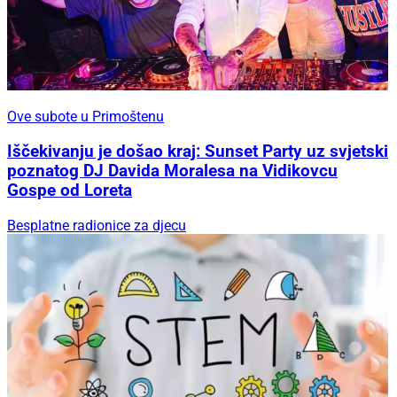
Ove subote u Primoštenu
Iščekivanju je došao kraj: Sunset Party uz svjetski
poznatog DJ Davida Moralesa na Vidikovcu
Gospe od Loreta
Besplatne radionice za djecu