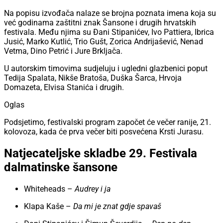
Na popisu izvođača nalaze se brojna poznata imena koja su
već godinama zaštitni znak Šansone i drugih hrvatskih
festivala. Među njima su Đani Stipanićev, Ivo Pattiera, Ibrica
Jusić, Marko Kutlić, Trio Gušt, Zorica Andrijašević, Nenad
Vetma, Dino Petrić i Jure Brkljača.
U autorskim timovima sudjeluju i ugledni glazbenici poput
Tedija Spalata, Nikše Bratoša, Duška Šarca, Hrvoja
Domazeta, Elvisa Stanića i drugih.
Oglas
Podsjetimo, festivalski program započet će večer ranije, 21.
kolovoza, kada će prva večer biti posvećena Krsti Jurasu.
Natjecateljske skladbe 29. Festivala
dalmatinske šansone
Whiteheads –
Audrey i ja
Klapa Kaše –
Da mi je znat gdje spavaš