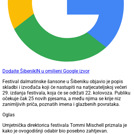
Dodajte ŠibenikIN u omiljeni Google izvor
Festival dalmatinske šansone u Šibeniku objavio je popis
skladbi i izvođača koji će nastupiti na natjecateljskoj večeri
29. izdanja festivala, koja će se održati 22. kolovoza. Publiku
očekuje čak 25 novih pjesama, a među njima se krije niz
zanimljivih priča, poznatih imena i glazbenih povrataka.
Oglas
Umjetnička direktorica festivala Tommi Mischell priznala je
kako je ovogodišnji odabir bio posebno zahtjevan.