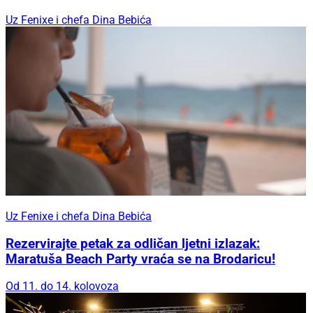
Uz Fenixe i chefa Dina Bebića
Uz Fenixe i chefa Dina Bebića
Rezervirajte petak za odličan ljetni izlazak:
Maratuša Beach Party vraća se na Brodaricu!
Od 11. do 14. kolovoza