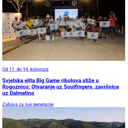
Od 11. do 14. kolovoza
Svjetska elita Big Game ribolova stiže u
Rogoznicu: Otvaranje uz Soulfingers, završnica
uz Dalmatino
Zabava za sve generacije