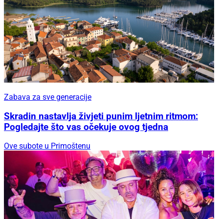
Zabava za sve generacije
Skradin nastavlja živjeti punim ljetnim ritmom:
Pogledajte što vas očekuje ovog tjedna
Ove subote u Primoštenu