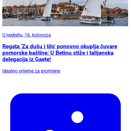
U nedjelju, 16. kolovoza
Regata 'Za dušu i tilo' ponovno okuplja čuvare
pomorske baštine: U Betinu stiže i talijanska
delegacija iz Gaete!
Idealno vrijeme za promjene