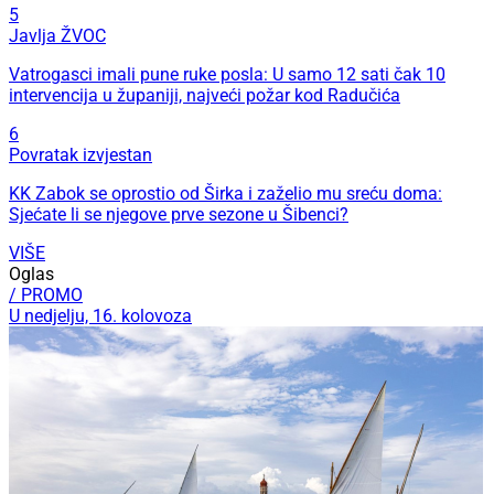
5
Javlja ŽVOC
Vatrogasci imali pune ruke posla: U samo 12 sati čak 10
intervencija u županiji, najveći požar kod Radučića
6
Povratak izvjestan
KK Zabok se oprostio od Širka i zaželio mu sreću doma:
Sjećate li se njegove prve sezone u Šibenci?
VIŠE
Oglas
/ PROMO
U nedjelju, 16. kolovoza