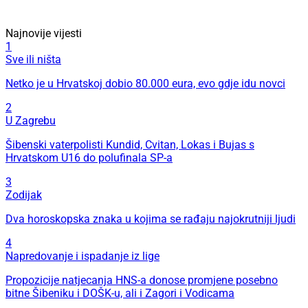
Najnovije vijesti
1
Sve ili ništa
Netko je u Hrvatskoj dobio 80.000 eura, evo gdje idu novci
2
U Zagrebu
Šibenski vaterpolisti Kundid, Cvitan, Lokas i Bujas s
Hrvatskom U16 do polufinala SP-a
3
Zodijak
Dva horoskopska znaka u kojima se rađaju najokrutniji ljudi
4
Napredovanje i ispadanje iz lige
Propozicije natjecanja HNS-a donose promjene posebno
bitne Šibeniku i DOŠK-u, ali i Zagori i Vodicama