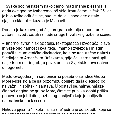
– Svake godine kažem kako ćemo imati manje pjesama, a
onda ove godine izaberemo još više. Imat ćemo ih čak 25, jer
je bilo teško odlučiti se, budući da je i ispod crte ostalo
sjajnih skladbi – kazala je Mischell.
Dodala je kako ovogodišnji program okuplja renomirane
autore i izvođače, ali i mlade snage hrvatske glazbene scene.
– Imamo izvrsnih skladatelja, tekstopisaca i izvođača, a sve
ih veže originalnost i kvaliteta. Imamo i zvijezda i mladih –
poručila je umjetnička direktorica, koja se trenutačno nalazi u
Sjedinjenim Američkim Državama, gdje će i sama nastupiti
na jednom od događaja povezanih sa Svjetskim prvenstvom
u nogometu.
Među ovogodišnjim sudionicima posebno se ističe Grupa
More More, koja će na pozornicu donijeti dašak jednog od
najvažnijih splitskih sastava. U postavi se, naime, nalaze i
članovi originalne grupe More, čime će publika dobiti priliku
ponovno osjetiti dio glazbenog nasljeđa koje je obilježilo
dalmatinsku rock scenu.
Njihova pjesma "Inkolan si za me" jedna je od skladbi koje su