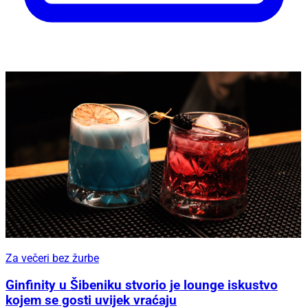
Za večeri bez žurbe
Ginfinity u Šibeniku stvorio je lounge iskustvo
kojem se gosti uvijek vraćaju