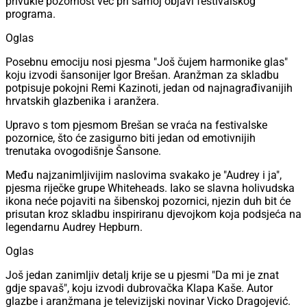
privukle pozornost već pri samoj objavi festivalskog
programa.
Oglas
Posebnu emociju nosi pjesma "Još čujem harmonike glas"
koju izvodi šansonijer Igor Brešan. Aranžman za skladbu
potpisuje pokojni Remi Kazinoti, jedan od najnagrađivanijih
hrvatskih glazbenika i aranžera.
Upravo s tom pjesmom Brešan se vraća na festivalske
pozornice, što će zasigurno biti jedan od emotivnijih
trenutaka ovogodišnje Šansone.
Među najzanimljivijim naslovima svakako je "Audrey i ja",
pjesma riječke grupe Whiteheads. Iako se slavna holivudska
ikona neće pojaviti na šibenskoj pozornici, njezin duh bit će
prisutan kroz skladbu inspiriranu djevojkom koja podsjeća na
legendarnu Audrey Hepburn.
Oglas
Još jedan zanimljiv detalj krije se u pjesmi "Da mi je znat
gdje spavaš", koju izvodi dubrovačka Klapa Kaše. Autor
glazbe i aranžmana je televizijski novinar Vicko Dragojević.