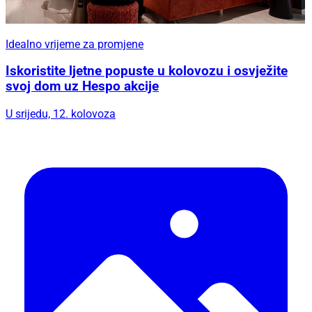
Idealno vrijeme za promjene
Iskoristite ljetne popuste u kolovozu i osvježite
svoj dom uz Hespo akcije
U srijedu, 12. kolovoza