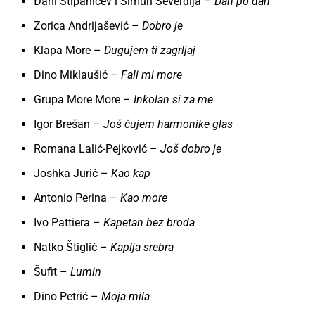
Đani Stipanićev i Šimun Ševerdija –
Dan po dan
Zorica Andrijašević –
Dobro je
Klapa More –
Dugujem ti zagrljaj
Dino Miklaušić –
Fali mi more
Grupa More More –
Inkolan si za me
Igor Brešan –
Još čujem harmonike glas
Romana Lalić-Pejković –
Još dobro je
Joshka Jurić –
Kao kap
Antonio Perina –
Kao more
Ivo Pattiera –
Kapetan bez broda
Natko Štiglić –
Kaplja srebra
Šufit –
Lumin
Dino Petrić –
Moja mila