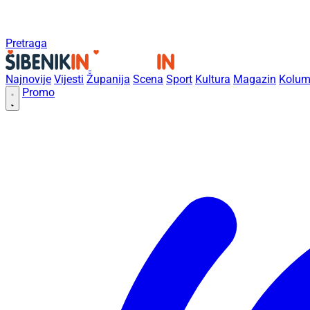
Pretraga
Najnovije
Vijesti
Županija
Scena
Sport
Kultura
Magazin
Kolum
Promo