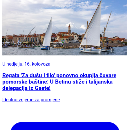
U nedjelju, 16. kolovoza
Regata 'Za dušu i tilo' ponovno okuplja čuvare
pomorske baštine: U Betinu stiže i talijanska
delegacija iz Gaete!
Idealno vrijeme za promjene