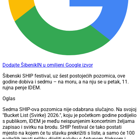
Dodajte ŠibenikIN u omiljeni Google izvor
Šibenski SHIP festival, uz šest postojećih pozornica, ove
godine dobiva i sedmu – na moru, a na nju se u petak, 11.
rujna penje IDEM.
Oglas
Sedma SHIP-ova pozornica nije odabrana slučajno. Na svojoj
"Bucket List (Svirke) 2026.", koju je početkom godine podijelio
s publikom, IDEM je među neispunjenim koncertnim željama
zapisao i svirku na brodu. SHIP festival će tako postati
mjesto na kojem će tu stavku prekrižiti s liste, a samo će 100
najbržih imati priliku dijeliti palubu s Antunom Aleksom i