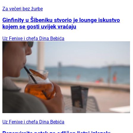
Za večeri bez žurbe
Ginfinity u Šibeniku stvorio je lounge iskustvo
kojem se gosti uvijek vraćaju
Uz Fenixe i chefa Dina Bebića
Uz Fenixe i chefa Dina Bebića