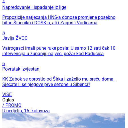
4
Napredovanje i ispadanje iz lige
Propozicije natjecanja HNS-a donose promjene posebno
bitne Šibeniku i DOŠK-u, ali i Zagori i Vodicama
5
Javlja ŽVOC
Vatrogasci imali pune ruke posla: U samo 12 sati čak 10
intervencija u županiji, najveći požar kod Radučića
6
Povratak izvjestan
KK Zabok se oprostio od Širka i zaželio mu sreću doma:
Sjećate li se njegove prve sezone u Šibenci?
VIŠE
Oglas
/ PROMO
U nedjelju, 16. kolovoza