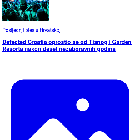
Posljednji ples u Hrvatskoj
Defected Croatia oprostio se od Tisnog i Garden
Resorta nakon deset nezaboravnih godina