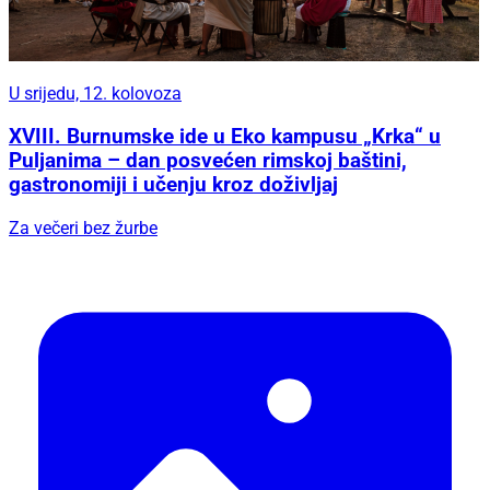
U srijedu, 12. kolovoza
XVIII. Burnumske ide u Eko kampusu „Krka“ u
Puljanima – dan posvećen rimskoj baštini,
gastronomiji i učenju kroz doživljaj
Za večeri bez žurbe