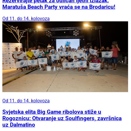
Rezervirajte petak za odličan ljetni izlazak:
Maratuša Beach Party vraća se na Brodaricu!
Od 11. do 14. kolovoza
Od 11. do 14. kolovoza
Svjetska elita Big Game ribolova stiže u
Rogoznicu: Otvaranje uz Soulfingers, završnica
uz Dalmatino