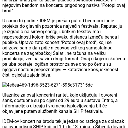
njegovim bendom na koncertu prigodnog naziva "Potopi ovaj
brod".
U samo tri godine, IDEM je prešao put od bedroom indie
projekta do glavnih pozornica najvećih festivala. Reputaciju
je izgradio na sirovoj energiji, britkim tekstovima i
neposrednosti kojom briše svaku distancu između benda i
publike. Upravo zato koncert "Potopi ovaj brod", koji se
održava samo dan prije njegovog velikog samostalnog
koncerta na zagrebačkoj Šalati, ne računa na veliku
produkciju, već na savim drugi format. Onaj u kojem skučena
paluba postaje logičan prostor za sve ono po čemu su
njegovi nastupi prepoznatljivi — katarzični kaos, iskrenost i
čisti osjećaj zajedništva.
Ulaznice za ovaj koncertni raritet, koje uključuju i otvoreni
šank, dostupne su po cijeni od 29 eura u sustavu Entrio, a
informacije o ukrcaju i vremenu isplovljavanja bit će
objavljene putem službenih kanala SHIP festivala.
IDEM-ov koncert na brodu tek je jedan od razloga za dolazak
na ovogodišnji SHIP, koji od 10. do 13. rujna u Šibenik dovodi