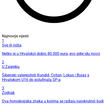
Najnovije vijesti
1
Sve ili ništa
Netko je u Hrvatskoj dobio 80.000 eura, evo gdje idu novci
2
U Zagrebu
Šibenski vaterpolisti Kundid, Cvitan, Lokas i Bujas s
Hrvatskom U16 do polufinala SP-a
3
Zodijak
Dva horoskopska znaka u kojima se rađaju najokrutniji ljudi