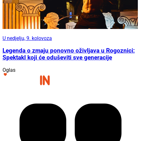
U nedjelju, 9. kolovoza
Legenda o zmaju ponovno oživljava u Rogoznici:
Spektakl koji će oduševiti sve generacije
Oglas