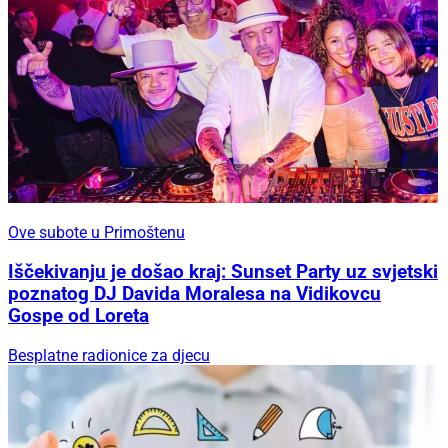
Ove subote u Primoštenu
Iščekivanju je došao kraj: Sunset Party uz svjetski
poznatog DJ Davida Moralesa na Vidikovcu
Gospe od Loreta
Besplatne radionice za djecu