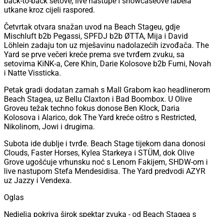
back-to-back setove, live nastupe i showcaseove labela
utkane kroz cijeli raspored.
Četvrtak otvara snažan uvod na Beach Stageu, gdje
Mischluft b2b Pegassi, SPFDJ b2b ØTTA, Mija i David
Löhlein zadaju ton uz mješavinu nadolazećih izvođača. The
Yard se prve večeri kreće prema sve tvrđem zvuku, sa
setovima KiNK-a, Cere Khin, Darie Kolosove b2b Fumi, Novah
i Natte Vissticka.
Petak gradi dodatan zamah s Mall Grabom kao headlinerom
Beach Stagea, uz Bellu Claxton i Bad Boombox. U Olive
Groveu težak techno fokus donose Ben Klock, Daria
Kolosova i Alarico, dok The Yard kreće oštro s Restricted,
Nikolinom, Jowi i drugima.
Subota ide dublje i tvrđe. Beach Stage tijekom dana donosi
Clouds, Faster Horses, Kylea Starkeya i STÜM, dok Olive
Grove ugošćuje vrhunsku noć s Lenom Fakijem, SHDW-om i
live nastupom Stefa Mendesidisa. The Yard predvodi AZYR
uz Jazzy i Vendexa.
Oglas
Nedjelja pokriva širok spektar zvuka - od Beach Stagea s