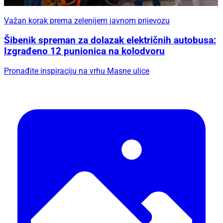
Važan korak prema zelenijem javnom prijevozu
Šibenik spreman za dolazak električnih autobusa:
Izgrađeno 12 punionica na kolodvoru
Pronađite inspiraciju na vrhu Masne ulice