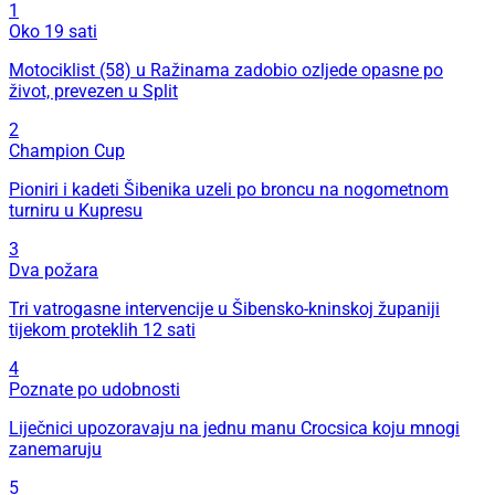
1
Oko 19 sati
Motociklist (58) u Ražinama zadobio ozljede opasne po
život, prevezen u Split
2
Champion Cup
Pioniri i kadeti Šibenika uzeli po broncu na nogometnom
turniru u Kupresu
3
Dva požara
Tri vatrogasne intervencije u Šibensko-kninskoj županiji
tijekom proteklih 12 sati
4
Poznate po udobnosti
Liječnici upozoravaju na jednu manu Crocsica koju mnogi
zanemaruju
5