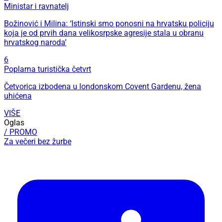
Ministar i ravnatelj
Božinović i Milina: ‘Istinski smo ponosni na hrvatsku policiju
koja je od prvih dana velikosrpske agresije stala u obranu
hrvatskog naroda’
6
Poplarna turistička četvrt
Četvorica izbodena u londonskom Covent Gardenu, žena
uhićena
VIŠE
Oglas
/ PROMO
Za večeri bez žurbe