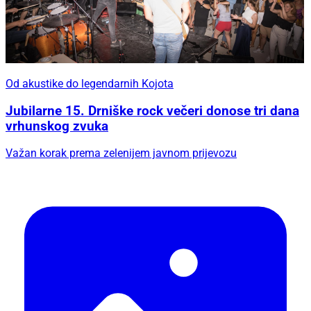
Od akustike do legendarnih Kojota
Jubilarne 15. Drniške rock večeri donose tri dana
vrhunskog zvuka
Važan korak prema zelenijem javnom prijevozu