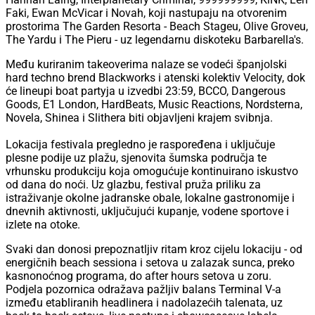
Faki, Ewan McVicar i Novah, koji nastupaju na otvorenim
prostorima The Garden Resorta - Beach Stageu, Olive Groveu,
The Yardu i The Pieru - uz legendarnu diskoteku Barbarella's.
Među kuriranim takeoverima nalaze se vodeći španjolski
hard techno brend Blackworks i atenski kolektiv Velocity, dok
će lineupi boat partyja u izvedbi 23:59, BCCO, Dangerous
Goods, E1 London, HardBeats, Music Reactions, Nordsterna,
Novela, Shinea i Slithera biti objavljeni krajem svibnja.
Lokacija festivala pregledno je raspoređena i uključuje
plesne podije uz plažu, sjenovita šumska područja te
vrhunsku produkciju koja omogućuje kontinuirano iskustvo
od dana do noći. Uz glazbu, festival pruža priliku za
istraživanje okolne jadranske obale, lokalne gastronomije i
dnevnih aktivnosti, uključujući kupanje, vodene sportove i
izlete na otoke.
Svaki dan donosi prepoznatljiv ritam kroz cijelu lokaciju - od
energičnih beach sessiona i setova u zalazak sunca, preko
kasnonoćnog programa, do after hours setova u zoru.
Podjela pozornica odražava pažljiv balans Terminal V-a
između etabliranih headlinera i nadolazećih talenata, uz