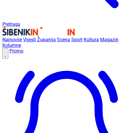
Pretraga
Najnovije
Vijesti
Županija
Scena
Sport
Kultura
Magazin
Kolumne
Promo