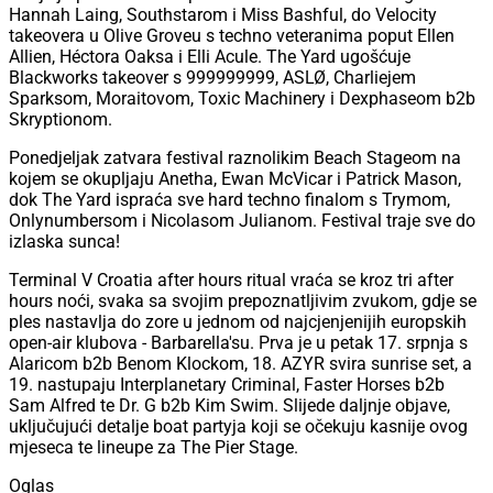
Hannah Laing, Southstarom i Miss Bashful, do Velocity
takeovera u Olive Groveu s techno veteranima poput Ellen
Allien, Héctora Oaksa i Elli Acule. The Yard ugošćuje
Blackworks takeover s 999999999, ASLØ, Charliejem
Sparksom, Moraitovom, Toxic Machinery i Dexphaseom b2b
Skryptionom.
Ponedjeljak zatvara festival raznolikim Beach Stageom na
kojem se okupljaju Anetha, Ewan McVicar i Patrick Mason,
dok The Yard ispraća sve hard techno finalom s Trymom,
Onlynumbersom i Nicolasom Julianom. Festival traje sve do
izlaska sunca!
Terminal V Croatia after hours ritual vraća se kroz tri after
hours noći, svaka sa svojim prepoznatljivim zvukom, gdje se
ples nastavlja do zore u jednom od najcjenjenijih europskih
open-air klubova - Barbarella'su. Prva je u petak 17. srpnja s
Alaricom b2b Benom Klockom, 18. AZYR svira sunrise set, a
19. nastupaju Interplanetary Criminal, Faster Horses b2b
Sam Alfred te Dr. G b2b Kim Swim. Slijede daljnje objave,
uključujući detalje boat partyja koji se očekuju kasnije ovog
mjeseca te lineupe za The Pier Stage.
Oglas