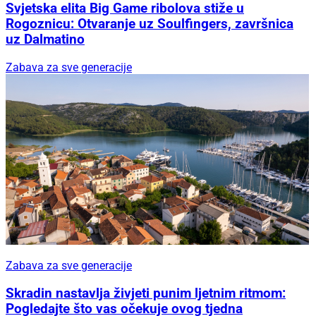
Svjetska elita Big Game ribolova stiže u
Rogoznicu: Otvaranje uz Soulfingers, završnica
uz Dalmatino
Zabava za sve generacije
Zabava za sve generacije
Skradin nastavlja živjeti punim ljetnim ritmom:
Pogledajte što vas očekuje ovog tjedna