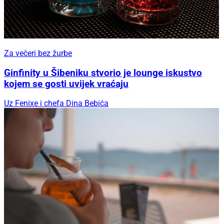
Za večeri bez žurbe
Ginfinity u Šibeniku stvorio je lounge iskustvo
kojem se gosti uvijek vraćaju
Uz Fenixe i chefa Dina Bebića