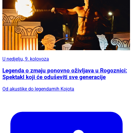
U nedjelju, 9. kolovoza
Legenda o zmaju ponovno oživljava u Rogoznici:
Spektakl koji će oduševiti sve generacije
Od akustike do legendarnih Kojota