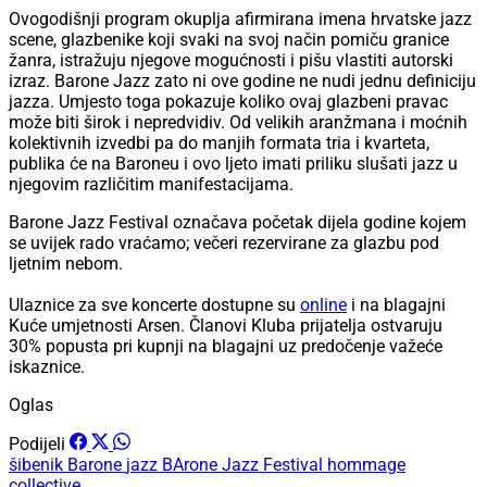
Ovogodišnji program okuplja afirmirana imena hrvatske jazz
scene, glazbenike koji svaki na svoj način pomiču granice
žanra, istražuju njegove mogućnosti i pišu vlastiti autorski
izraz. Barone Jazz zato ni ove godine ne nudi jednu definiciju
jazza. Umjesto toga pokazuje koliko ovaj glazbeni pravac
može biti širok i nepredvidiv. Od velikih aranžmana i moćnih
kolektivnih izvedbi pa do manjih formata tria i kvarteta,
publika će na Baroneu i ovo ljeto imati priliku slušati jazz u
njegovim različitim manifestacijama.
Barone Jazz Festival označava početak dijela godine kojem
se uvijek rado vraćamo; večeri rezervirane za glazbu pod
ljetnim nebom.
Ulaznice za sve koncerte dostupne su
online
i na blagajni
Kuće umjetnosti Arsen. Članovi Kluba prijatelja ostvaruju
30% popusta pri kupnji na blagajni uz predočenje važeće
iskaznice.
Oglas
Podijeli
šibenik
Barone
jazz
BArone Jazz Festival
hommage
collective