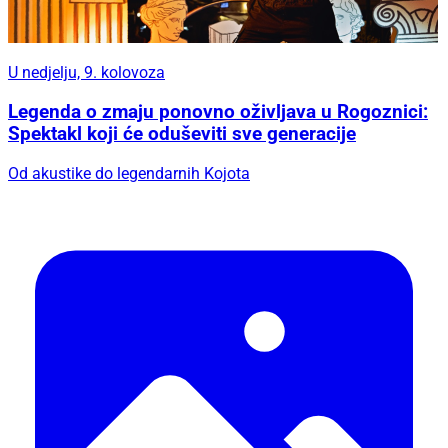
U nedjelju, 9. kolovoza
Legenda o zmaju ponovno oživljava u Rogoznici:
Spektakl koji će oduševiti sve generacije
Od akustike do legendarnih Kojota