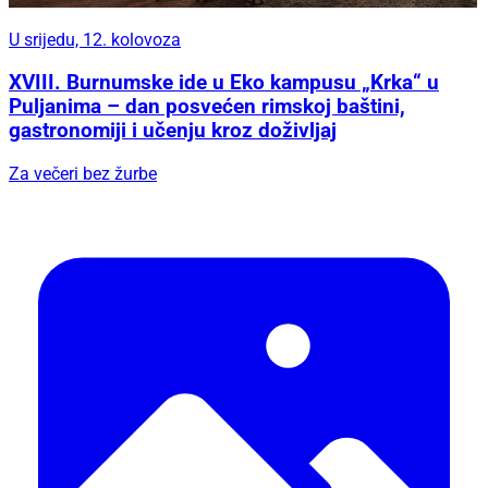
U srijedu, 12. kolovoza
XVIII. Burnumske ide u Eko kampusu „Krka“ u
Puljanima – dan posvećen rimskoj baštini,
gastronomiji i učenju kroz doživljaj
Za večeri bez žurbe