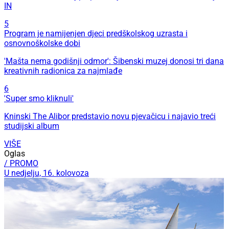
IN
5
Program je namijenjen djeci predškolskog uzrasta i
osnovnoškolske dobi
'Mašta nema godišnji odmor': Šibenski muzej donosi tri dana
kreativnih radionica za najmlađe
6
'Super smo kliknuli'
Kninski The Alibor predstavio novu pjevačicu i najavio treći
studijski album
VIŠE
Oglas
/ PROMO
U nedjelju, 16. kolovoza