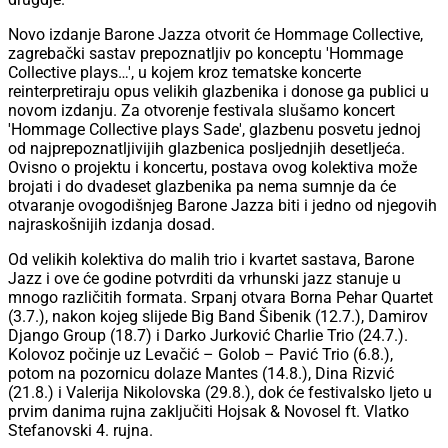
Novo izdanje Barone Jazza otvorit će Hommage Collective,
zagrebački sastav prepoznatljiv po konceptu 'Hommage
Collective plays…', u kojem kroz tematske koncerte
reinterpretiraju opus velikih glazbenika i donose ga publici u
novom izdanju. Za otvorenje festivala slušamo koncert
'Hommage Collective plays Sade', glazbenu posvetu jednoj
od najprepoznatljivijih glazbenica posljednjih desetljeća.
Ovisno o projektu i koncertu, postava ovog kolektiva može
brojati i do dvadeset glazbenika pa nema sumnje da će
otvaranje ovogodišnjeg Barone Jazza biti i jedno od njegovih
najraskošnijih izdanja dosad.
Od velikih kolektiva do malih trio i kvartet sastava, Barone
Jazz i ove će godine potvrditi da vrhunski jazz stanuje u
mnogo različitih formata. Srpanj otvara Borna Pehar Quartet
(3.7.), nakon kojeg slijede Big Band Šibenik (12.7.), Damirov
Django Group (18.7) i Darko Jurković Charlie Trio (24.7.).
Kolovoz počinje uz Levačić – Golob – Pavić Trio (6.8.),
potom na pozornicu dolaze Mantes (14.8.), Dina Rizvić
(21.8.) i Valerija Nikolovska (29.8.), dok će festivalsko ljeto u
prvim danima rujna zaključiti Hojsak & Novosel ft. Vlatko
Stefanovski 4. rujna.