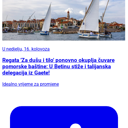
U nedjelju, 16. kolovoza
Regata 'Za dušu i tilo' ponovno okuplja čuvare
pomorske baštine: U Betinu stiže i talijanska
delegacija iz Gaete!
Idealno vrijeme za promjene