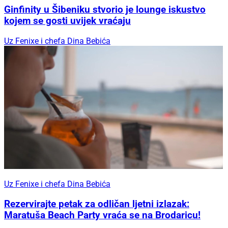
Ginfinity u Šibeniku stvorio je lounge iskustvo
kojem se gosti uvijek vraćaju
Uz Fenixe i chefa Dina Bebića
Uz Fenixe i chefa Dina Bebića
Rezervirajte petak za odličan ljetni izlazak:
Maratuša Beach Party vraća se na Brodaricu!