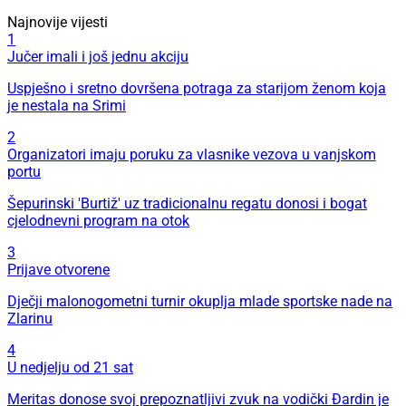
Najnovije vijesti
1
Jučer imali i još jednu akciju
Uspješno i sretno dovršena potraga za starijom ženom koja
je nestala na Srimi
2
Organizatori imaju poruku za vlasnike vezova u vanjskom
portu
Šepurinski 'Burtiž' uz tradicionalnu regatu donosi i bogat
cjelodnevni program na otok
3
Prijave otvorene
Dječji malonogometni turnir okuplja mlade sportske nade na
Zlarinu
4
U nedjelju od 21 sat
Meritas donose svoj prepoznatljivi zvuk na vodički Đardin je