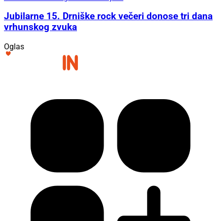
Jubilarne 15. Drniške rock večeri donose tri dana
vrhunskog zvuka
Oglas