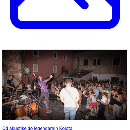
Od akustike do legendarnih Kojota