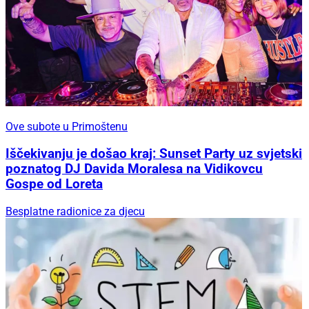
Ove subote u Primoštenu
Iščekivanju je došao kraj: Sunset Party uz svjetski
poznatog DJ Davida Moralesa na Vidikovcu
Gospe od Loreta
Besplatne radionice za djecu