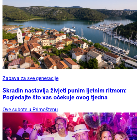
Zabava za sve generacije
Skradin nastavlja živjeti punim ljetnim ritmom:
Pogledajte što vas očekuje ovog tjedna
Ove subote u Primoštenu