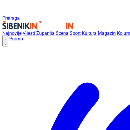
Pretraga
Najnovije
Vijesti
Županija
Scena
Sport
Kultura
Magazin
Kolum
Promo