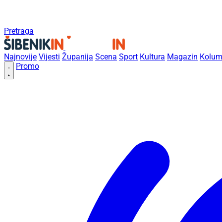
Pretraga
Najnovije
Vijesti
Županija
Scena
Sport
Kultura
Magazin
Kolum
Promo