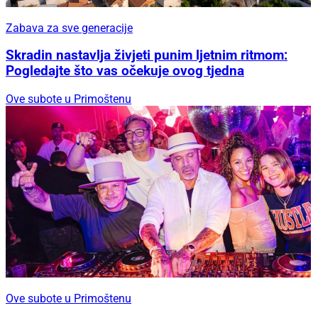
Zabava za sve generacije
Skradin nastavlja živjeti punim ljetnim ritmom:
Pogledajte što vas očekuje ovog tjedna
Ove subote u Primoštenu
Ove subote u Primoštenu