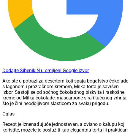
Dodajte ŠibenikIN u omiljeni Google izvor
Ako ste u potrazi za desertom koji spaja bogatstvo čokolade
s laganom i prozračnom kremom, Milka torta je savršen
izbor. Sastoji se od sočnog čokoladnog biskvita i raskošne
kreme od Milka čokolade, mascarpone sira i tučenog vrhnja,
što je čini neodoljivom slasticom za svaku prigodu.
Oglas
Recept je iznenađujuće jednostavan, a ovisno o kalupu koji
koristite, možete je poslužiti kao elegantnu tortu ili praktičan