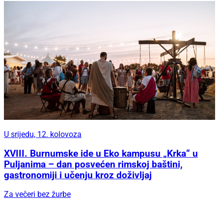
U srijedu, 12. kolovoza
XVIII. Burnumske ide u Eko kampusu „Krka“ u
Puljanima – dan posvećen rimskoj baštini,
gastronomiji i učenju kroz doživljaj
Za večeri bez žurbe