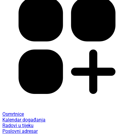
Osmrtnice
Kalendar događanja
Radovi u tijeku
Poslovni adresar