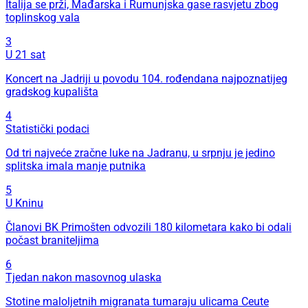
Italija se prži, Mađarska i Rumunjska gase rasvjetu zbog
toplinskog vala
3
U 21 sat
Koncert na Jadriji u povodu 104. rođendana najpoznatijeg
gradskog kupališta
4
Statistički podaci
Od tri najveće zračne luke na Jadranu, u srpnju je jedino
splitska imala manje putnika
5
U Kninu
Članovi BK Primošten odvozili 180 kilometara kako bi odali
počast braniteljima
6
Tjedan nakon masovnog ulaska
Stotine maloljetnih migranata tumaraju ulicama Ceute