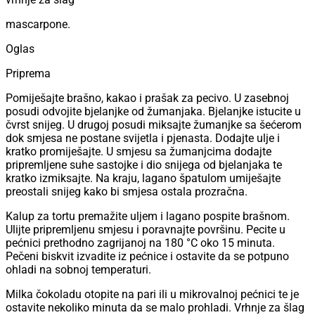
mascarpone.
Oglas
Priprema
Pomiješajte brašno, kakao i prašak za pecivo. U zasebnoj
posudi odvojite bjelanjke od žumanjaka. Bjelanjke istucite u
čvrst snijeg. U drugoj posudi miksajte žumanjke sa šećerom
dok smjesa ne postane svijetla i pjenasta. Dodajte ulje i
kratko promiješajte. U smjesu sa žumanjcima dodajte
pripremljene suhe sastojke i dio snijega od bjelanjaka te
kratko izmiksajte. Na kraju, lagano špatulom umiješajte
preostali snijeg kako bi smjesa ostala prozračna.
Kalup za tortu premažite uljem i lagano pospite brašnom.
Ulijte pripremljenu smjesu i poravnajte površinu. Pecite u
pećnici prethodno zagrijanoj na 180 °C oko 15 minuta.
Pečeni biskvit izvadite iz pećnice i ostavite da se potpuno
ohladi na sobnoj temperaturi.
Milka čokoladu otopite na pari ili u mikrovalnoj pećnici te je
ostavite nekoliko minuta da se malo prohladi. Vrhnje za šlag