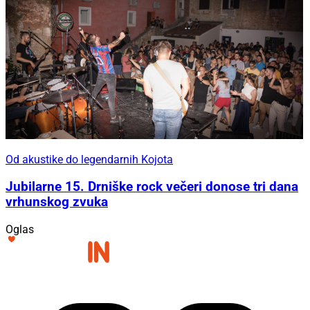
Od akustike do legendarnih Kojota
Jubilarne 15. Drniške rock večeri donose tri dana
vrhunskog zvuka
Oglas