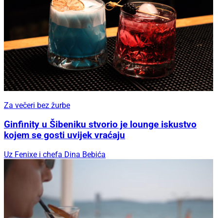
Za večeri bez žurbe
Ginfinity u Šibeniku stvorio je lounge iskustvo
kojem se gosti uvijek vraćaju
Uz Fenixe i chefa Dina Bebića