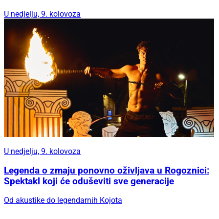
U nedjelju, 9. kolovoza
U nedjelju, 9. kolovoza
Legenda o zmaju ponovno oživljava u Rogoznici:
Spektakl koji će oduševiti sve generacije
Od akustike do legendarnih Kojota