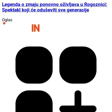
Legenda o zmaju ponovno oživljava u Rogoznici:
Spektakl koji će oduševiti sve generacije
Oglas