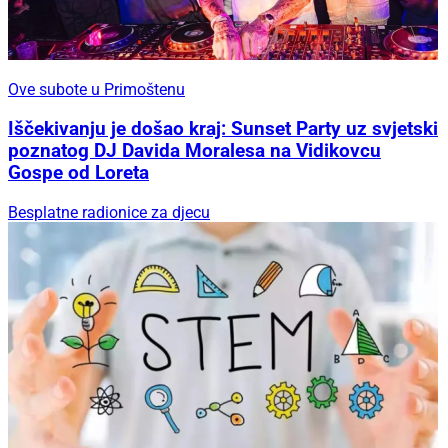
Ove subote u Primoštenu
Iščekivanju je došao kraj: Sunset Party uz svjetski
poznatog DJ Davida Moralesa na Vidikovcu
Gospe od Loreta
Besplatne radionice za djecu