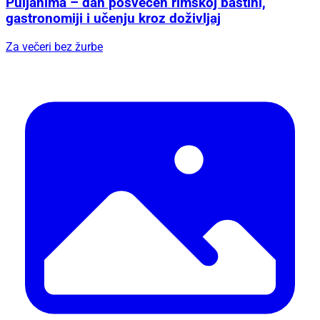
Puljanima – dan posvećen rimskoj baštini,
gastronomiji i učenju kroz doživljaj
Za večeri bez žurbe