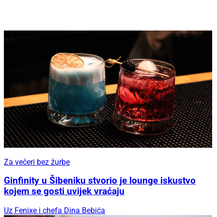
Za večeri bez žurbe
Ginfinity u Šibeniku stvorio je lounge iskustvo
kojem se gosti uvijek vraćaju
Uz Fenixe i chefa Dina Bebića