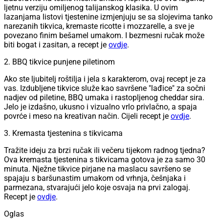
ljetnu verziju omiljenog talijanskog klasika. U ovim
lazanjama listovi tjestenine izmjenjuju se sa slojevima tanko
narezanih tikvica, kremaste ricotte i mozzarelle, a sve je
povezano finim bešamel umakom. I bezmesni ručak može
biti bogat i zasitan, a recept je
ovdje
.
2. BBQ tikvice punjene piletinom
Ako ste ljubitelj roštilja i jela s karakterom, ovaj recept je za
vas. Izdubljene tikvice služe kao savršene "lađice" za sočni
nadjev od piletine, BBQ umaka i rastopljenog cheddar sira.
Jelo je izdašno, ukusno i vizualno vrlo privlačno, a spaja
povrće i meso na kreativan način. Cijeli recept je
ovdje
.
3. Kremasta tjestenina s tikvicama
Tražite ideju za brzi ručak ili večeru tijekom radnog tjedna?
Ova kremasta tjestenina s tikvicama gotova je za samo 30
minuta. Nježne tikvice pirjane na maslacu savršeno se
spajaju s baršunastim umakom od vrhnja, češnjaka i
parmezana, stvarajući jelo koje osvaja na prvi zalogaj.
Recept je
ovdje
.
Oglas