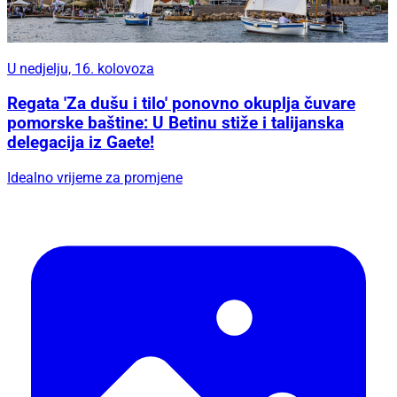
U nedjelju, 16. kolovoza
Regata 'Za dušu i tilo' ponovno okuplja čuvare
pomorske baštine: U Betinu stiže i talijanska
delegacija iz Gaete!
Idealno vrijeme za promjene