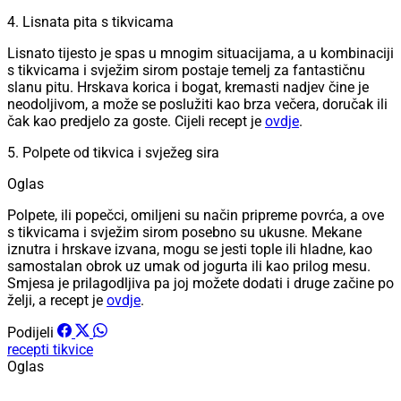
4. Lisnata pita s tikvicama
Lisnato tijesto je spas u mnogim situacijama, a u kombinaciji
s tikvicama i svježim sirom postaje temelj za fantastičnu
slanu pitu. Hrskava korica i bogat, kremasti nadjev čine je
neodoljivom, a može se poslužiti kao brza večera, doručak ili
čak kao predjelo za goste. Cijeli recept je
ovdje
.
5. Polpete od tikvica i svježeg sira
Oglas
Polpete, ili popečci, omiljeni su način pripreme povrća, a ove
s tikvicama i svježim sirom posebno su ukusne. Mekane
iznutra i hrskave izvana, mogu se jesti tople ili hladne, kao
samostalan obrok uz umak od jogurta ili kao prilog mesu.
Smjesa je prilagodljiva pa joj možete dodati i druge začine po
želji, a recept je
ovdje
.
Podijeli
recepti
tikvice
Oglas