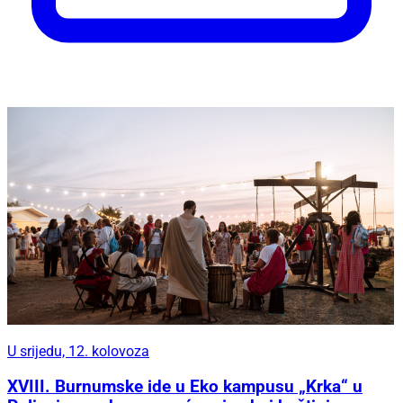
U srijedu, 12. kolovoza
XVIII. Burnumske ide u Eko kampusu „Krka“ u