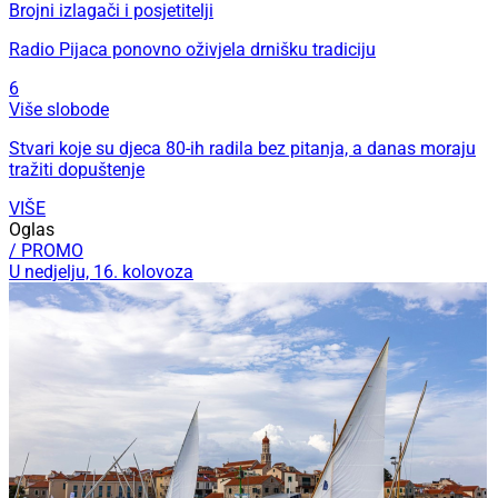
Brojni izlagači i posjetitelji
Radio Pijaca ponovno oživjela drnišku tradiciju
6
Više slobode
Stvari koje su djeca 80-ih radila bez pitanja, a danas moraju
tražiti dopuštenje
VIŠE
Oglas
/ PROMO
U nedjelju, 16. kolovoza