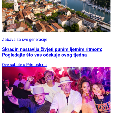
Zabava za sve generacije
Skradin nastavlja živjeti punim ljetnim ritmom:
Pogledajte što vas očekuje ovog tjedna
Ove subote u Primoštenu