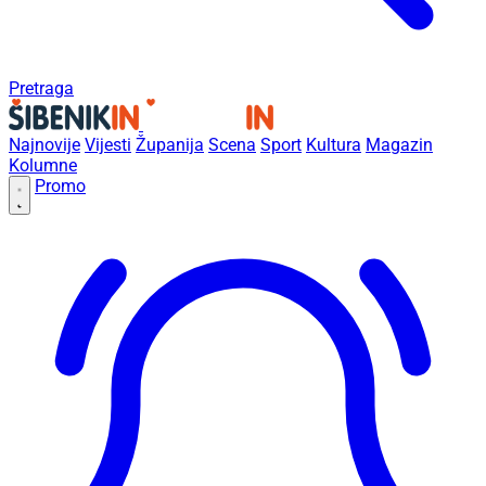
Pretraga
Najnovije
Vijesti
Županija
Scena
Sport
Kultura
Magazin
Kolumne
Promo