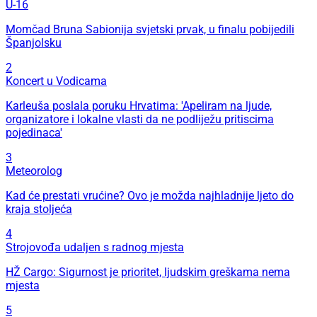
U-16
Momčad Bruna Sabionija svjetski prvak, u finalu pobijedili
Španjolsku
2
Koncert u Vodicama
Karleuša poslala poruku Hrvatima: 'Apeliram na ljude,
organizatore i lokalne vlasti da ne podliježu pritiscima
pojedinaca'
3
Meteorolog
Kad će prestati vrućine? Ovo je možda najhladnije ljeto do
kraja stoljeća
4
Strojovođa udaljen s radnog mjesta
HŽ Cargo: Sigurnost je prioritet, ljudskim greškama nema
mjesta
5