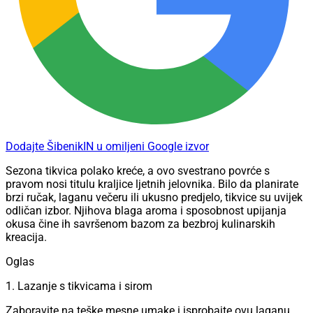
Dodajte ŠibenikIN u omiljeni Google izvor
Sezona tikvica polako kreće, a ovo svestrano povrće s
pravom nosi titulu kraljice ljetnih jelovnika. Bilo da planirate
brzi ručak, laganu večeru ili ukusno predjelo, tikvice su uvijek
odličan izbor. Njihova blaga aroma i sposobnost upijanja
okusa čine ih savršenom bazom za bezbroj kulinarskih
kreacija.
Oglas
1. Lazanje s tikvicama i sirom
Zaboravite na teške mesne umake i isprobajte ovu laganu,