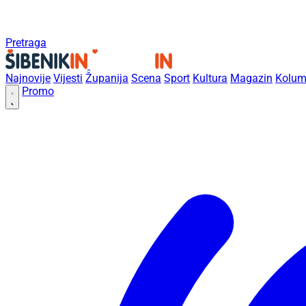
Pretraga
Najnovije
Vijesti
Županija
Scena
Sport
Kultura
Magazin
Kolum
Promo