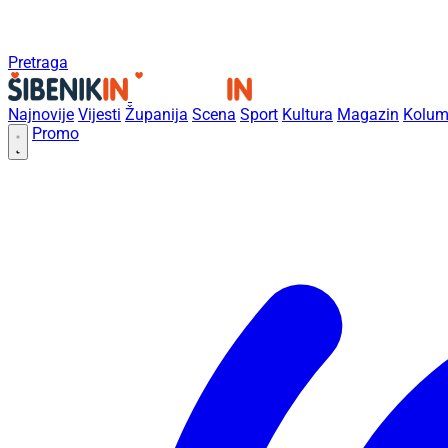
Pretraga
Najnovije
Vijesti
Županija
Scena
Sport
Kultura
Magazin
Kolum
Promo