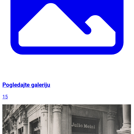
Pogledajte galeriju
15