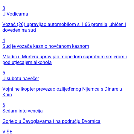
3
U Vodicama
Vozač (26) upravljao automobilom s 1.66 promila, uhićen i
doveden na sud
4
Sud je vozača kaznio novčanom kaznom
Mladić u Murteru upravljao mopedom suprotnim smjerom i
pod utjecajem alkohola
5
U subotu navečer
Vojni helikopter prevezao ozlijeđenog Nijemca s Dinare u
Knin
6
Sedam intervencija
Gorjelo u Čavoglavama i na području Dvornica
VIŠE