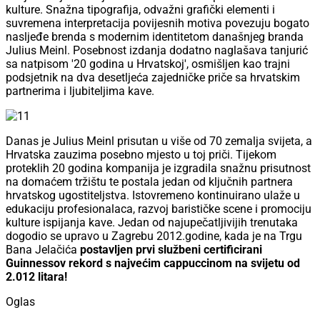
kulture. Snažna tipografija, odvažni grafički elementi i
suvremena interpretacija povijesnih motiva povezuju bogato
nasljeđe brenda s modernim identitetom današnjeg branda
Julius Meinl. Posebnost izdanja dodatno naglašava tanjurić
sa natpisom '20 godina u Hrvatskoj', osmišljen kao trajni
podsjetnik na dva desetljeća zajedničke priče sa hrvatskim
partnerima i ljubiteljima kave.
Danas je Julius Meinl prisutan u više od 70 zemalja svijeta, a
Hrvatska zauzima posebno mjesto u toj priči. Tijekom
proteklih 20 godina kompanija je izgradila snažnu prisutnost
na domaćem tržištu te postala jedan od ključnih partnera
hrvatskog ugostiteljstva. Istovremeno kontinuirano ulaže u
edukaciju profesionalaca, razvoj barističke scene i promociju
kulture ispijanja kave. Jedan od najupečatljivijih trenutaka
dogodio se upravo u Zagrebu 2012.godine, kada je na Trgu
Bana Jelačića
postavljen prvi službeni certificirani
Guinnessov rekord s najvećim cappuccinom na svijetu od
2.012 litara!
Oglas