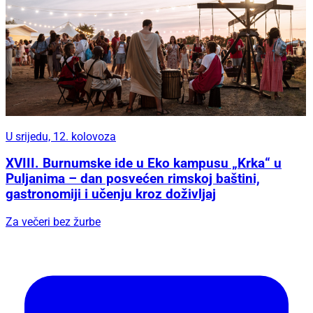
U srijedu, 12. kolovoza
XVIII. Burnumske ide u Eko kampusu „Krka“ u
Puljanima – dan posvećen rimskoj baštini,
gastronomiji i učenju kroz doživljaj
Za večeri bez žurbe