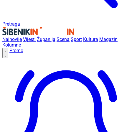
Pretraga
Najnovije
Vijesti
Županija
Scena
Sport
Kultura
Magazin
Kolumne
Promo