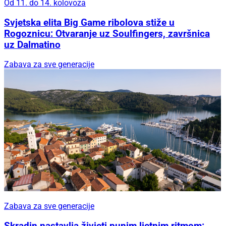
Od 11. do 14. kolovoza
Svjetska elita Big Game ribolova stiže u
Rogoznicu: Otvaranje uz Soulfingers, završnica
uz Dalmatino
Zabava za sve generacije
Zabava za sve generacije