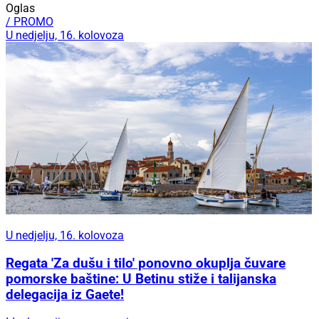
Oglas
/ PROMO
U nedjelju, 16. kolovoza
U nedjelju, 16. kolovoza
Regata 'Za dušu i tilo' ponovno okuplja čuvare
pomorske baštine: U Betinu stiže i talijanska
delegacija iz Gaete!