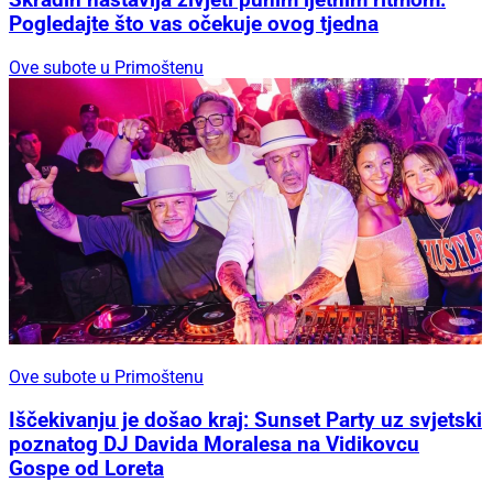
Skradin nastavlja živjeti punim ljetnim ritmom:
Pogledajte što vas očekuje ovog tjedna
Ove subote u Primoštenu
Ove subote u Primoštenu
Iščekivanju je došao kraj: Sunset Party uz svjetski
poznatog DJ Davida Moralesa na Vidikovcu
Gospe od Loreta