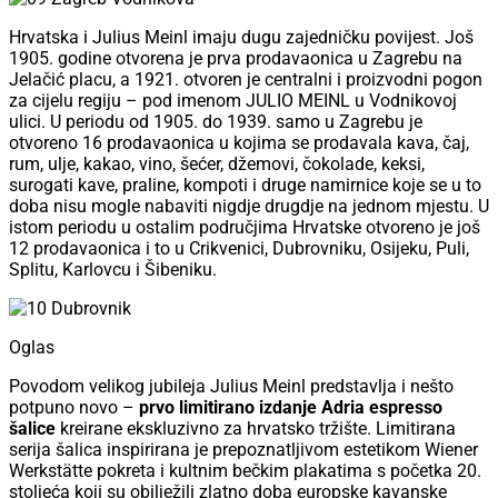
Hrvatska i Julius Meinl imaju dugu zajedničku povijest. Još
1905. godine otvorena je prva prodavaonica u Zagrebu na
Jelačić placu, a 1921. otvoren je centralni i proizvodni pogon
za cijelu regiju – pod imenom JULIO MEINL u Vodnikovoj
ulici. U periodu od 1905. do 1939. samo u Zagrebu je
otvoreno 16 prodavaonica u kojima se prodavala kava, čaj,
rum, ulje, kakao, vino, šećer, džemovi, čokolade, keksi,
surogati kave, praline, kompoti i druge namirnice koje se u to
doba nisu mogle nabaviti nigdje drugdje na jednom mjestu. U
istom periodu u ostalim područjima Hrvatske otvoreno je još
12 prodavaonica i to u Crikvenici, Dubrovniku, Osijeku, Puli,
Splitu, Karlovcu i Šibeniku.
Oglas
Povodom velikog jubileja Julius Meinl predstavlja i nešto
potpuno novo –
prvo limitirano izdanje Adria espresso
šalice
kreirane ekskluzivno za hrvatsko tržište. Limitirana
serija šalica inspirirana je prepoznatljivom estetikom Wiener
Werkstätte pokreta i kultnim bečkim plakatima s početka 20.
stoljeća koji su obilježili zlatno doba europske kavanske