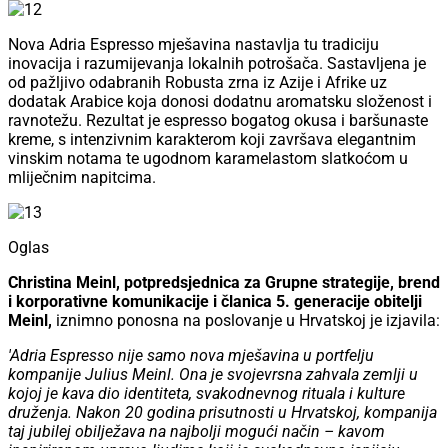
Nova Adria Espresso mješavina nastavlja tu tradiciju
inovacija i razumijevanja lokalnih potrošača. Sastavljena je
od pažljivo odabranih Robusta zrna iz Azije i Afrike uz
dodatak Arabice koja donosi dodatnu aromatsku složenost i
ravnotežu. Rezultat je espresso bogatog okusa i baršunaste
kreme, s intenzivnim karakterom koji završava elegantnim
vinskim notama te ugodnom karamelastom slatkoćom u
mliječnim napitcima.
Oglas
Christina Meinl, potpredsjednica za Grupne strategije, brend
i korporativne komunikacije i članica 5. generacije obitelji
Meinl,
iznimno ponosna na poslovanje u Hrvatskoj je izjavila:
'Adria Espresso nije samo nova mješavina u portfelju
kompanije Julius Meinl. Ona je svojevrsna zahvala zemlji u
kojoj je kava dio identiteta, svakodnevnog rituala i kulture
druženja. Nakon 20 godina prisutnosti u Hrvatskoj, kompanija
taj jubilej obilježava na najbolji mogući način – kavom