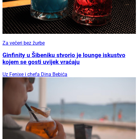
Za večeri bez žurbe
Ginfinity u Šibeniku stvorio je lounge iskustvo
kojem se gosti uvijek vraćaju
Uz Fenixe i chefa Dina Bebića