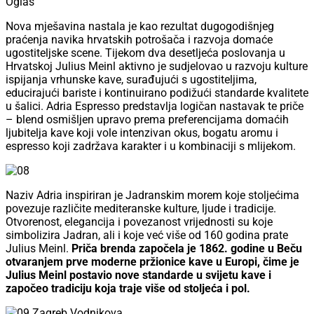
Oglas
Nova mješavina nastala je kao rezultat dugogodišnjeg
praćenja navika hrvatskih potrošača i razvoja domaće
ugostiteljske scene. Tijekom dva desetljeća poslovanja u
Hrvatskoj Julius Meinl aktivno je sudjelovao u razvoju kulture
ispijanja vrhunske kave, surađujući s ugostiteljima,
educirajući bariste i kontinuirano podižući standarde kvalitete
u šalici. Adria Espresso predstavlja logičan nastavak te priče
– blend osmišljen upravo prema preferencijama domaćih
ljubitelja kave koji vole intenzivan okus, bogatu aromu i
espresso koji zadržava karakter i u kombinaciji s mlijekom.
Naziv Adria inspiriran je Jadranskim morem koje stoljećima
povezuje različite mediteranske kulture, ljude i tradicije.
Otvorenost, elegancija i povezanost vrijednosti su koje
simbolizira Jadran, ali i koje već više od 160 godina prate
Julius Meinl.
Priča brenda započela je 1862. godine u Beču
otvaranjem prve moderne pržionice kave u Europi, čime je
Julius Meinl postavio nove standarde u svijetu kave i
započeo tradiciju koja traje više od stoljeća i pol.