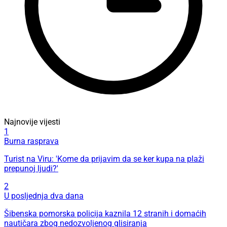
Najnovije vijesti
1
Burna rasprava
Turist na Viru: 'Kome da prijavim da se ker kupa na plaži
prepunoj ljudi?'
2
U posljednja dva dana
Šibenska pomorska policija kaznila 12 stranih i domaćih
nautičara zbog nedozvoljenog glisiranja