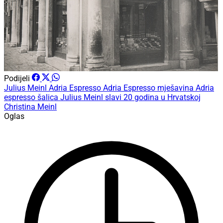
Podijeli
Julius Meinl
Adria Espresso
Adria Espresso mješavina
Adria
espresso šalica
Julius Meinl slavi 20 godina u Hrvatskoj
Christina Meinl
Oglas