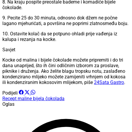
8. Na kraju pospite preostale bademe i komadiće bijele
čokolade.
9. Pecite 25 do 30 minuta, odnosno dok džem ne počne
lagano mjehurićati, a površina ne poprimi zlatnosmeđu boju.
10. Ostavite kolač da se potpuno ohladi prije vađenja iz
kalupa i rezanja na kocke.
Savjet
Kocke od malina i bijele čokolade možete pripremiti i do tri
dana unaprijed, što ih čini odličnim izborom za proslave,
piknike i druženja. Ako želite blagu tropsku notu, zaslađeno
kondenzirano mlijeko možete zamijeniti vrhnjem od kokosa
ili kondenziranim kokosovim mlijekom, piše
24Sata Gastro
.
Podijeli
Recept
maline
bijela čokolada
Oglas