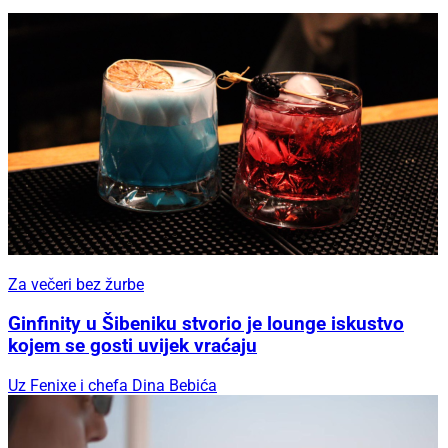
Za večeri bez žurbe
Ginfinity u Šibeniku stvorio je lounge iskustvo
kojem se gosti uvijek vraćaju
Uz Fenixe i chefa Dina Bebića