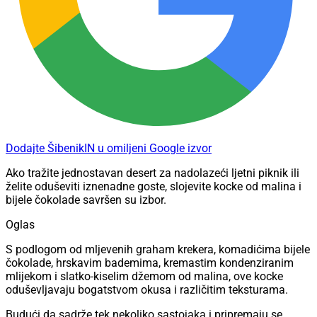
Dodajte ŠibenikIN u omiljeni Google izvor
Ako tražite jednostavan desert za nadolazeći ljetni piknik ili
želite oduševiti iznenadne goste, slojevite kocke od malina i
bijele čokolade savršen su izbor.
Oglas
S podlogom od mljevenih graham krekera, komadićima bijele
čokolade, hrskavim bademima, kremastim kondenziranim
mlijekom i slatko-kiselim džemom od malina, ove kocke
oduševljavaju bogatstvom okusa i različitim teksturama.
Budući da sadrže tek nekoliko sastojaka i pripremaju se