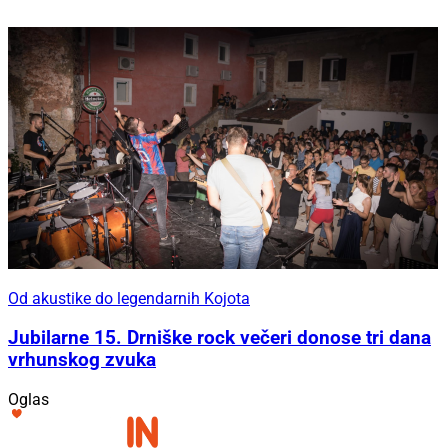
Od akustike do legendarnih Kojota
Jubilarne 15. Drniške rock večeri donose tri dana
vrhunskog zvuka
Oglas