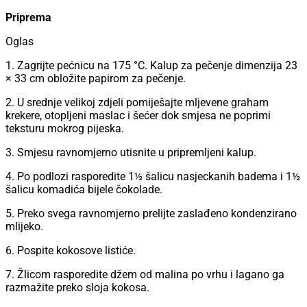
Priprema
Oglas
1. Zagrijte pećnicu na 175 °C. Kalup za pečenje dimenzija 23
× 33 cm obložite papirom za pečenje.
2. U srednje velikoj zdjeli pomiješajte mljevene graham
krekere, otopljeni maslac i šećer dok smjesa ne poprimi
teksturu mokrog pijeska.
3. Smjesu ravnomjerno utisnite u pripremljeni kalup.
4. Po podlozi rasporedite 1½ šalicu nasjeckanih badema i 1½
šalicu komadića bijele čokolade.
5. Preko svega ravnomjerno prelijte zaslađeno kondenzirano
mlijeko.
6. Pospite kokosove listiće.
7. Žlicom rasporedite džem od malina po vrhu i lagano ga
razmažite preko sloja kokosa.