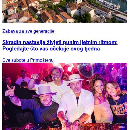
Zabava za sve generacije
Skradin nastavlja živjeti punim ljetnim ritmom:
Pogledajte što vas očekuje ovog tjedna
Ove subote u Primoštenu