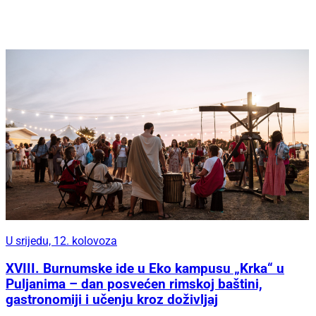
U srijedu, 12. kolovoza
XVIII. Burnumske ide u Eko kampusu „Krka“ u
Puljanima – dan posvećen rimskoj baštini,
gastronomiji i učenju kroz doživljaj