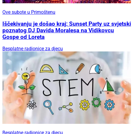
Ove subote u Primoštenu
Iščekivanju je došao kraj: Sunset Party uz svjetski
poznatog DJ Davida Moralesa na Vidikovcu
Gospe od Loreta
Besplatne radionice za djecu
Besplatne radionice za djecu