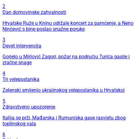
2
Dan domovinske zahvalnosti
Hrvatske Ruže u Kninu održale koncert za pamćenje, a Neno
Ninčević s bine poslao snažne poruke
3
Devet intervencija
Gorjelo u Mirlović Zagori, požar na području Turića gasile i
zračne snage
4
Tri veleposlanika
Zelenski smijenio ukrajinskog veleposlanika u Hrvatskoj
5
Zdravstveno upozorenje
Italija se prži, Mađarska i Rumunjska gase rasvjetu zbog
toplinskog vala
6