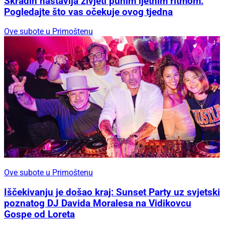
Skradin nastavlja živjeti punim ljetnim ritmom:
Pogledajte što vas očekuje ovog tjedna
Ove subote u Primoštenu
Ove subote u Primoštenu
Iščekivanju je došao kraj: Sunset Party uz svjetski
poznatog DJ Davida Moralesa na Vidikovcu
Gospe od Loreta