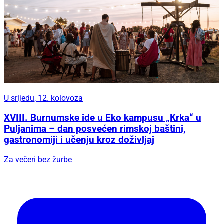
U srijedu, 12. kolovoza
XVIII. Burnumske ide u Eko kampusu „Krka“ u
Puljanima – dan posvećen rimskoj baštini,
gastronomiji i učenju kroz doživljaj
Za večeri bez žurbe