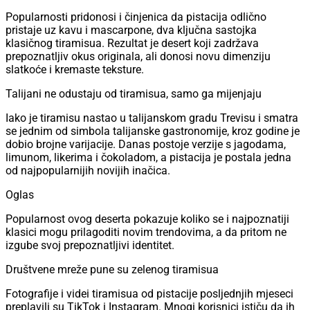
Popularnosti pridonosi i činjenica da pistacija odlično
pristaje uz kavu i mascarpone, dva ključna sastojka
klasičnog tiramisua. Rezultat je desert koji zadržava
prepoznatljiv okus originala, ali donosi novu dimenziju
slatkoće i kremaste teksture.
Talijani ne odustaju od tiramisua, samo ga mijenjaju
Iako je tiramisu nastao u talijanskom gradu Trevisu i smatra
se jednim od simbola talijanske gastronomije, kroz godine je
dobio brojne varijacije. Danas postoje verzije s jagodama,
limunom, likerima i čokoladom, a pistacija je postala jedna
od najpopularnijih novijih inačica.
Oglas
Popularnost ovog deserta pokazuje koliko se i najpoznatiji
klasici mogu prilagoditi novim trendovima, a da pritom ne
izgube svoj prepoznatljivi identitet.
Društvene mreže pune su zelenog tiramisua
Fotografije i videi tiramisua od pistacije posljednjih mjeseci
preplavili su TikTok i Instagram. Mnogi korisnici ističu da ih