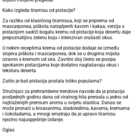
Kako izgleda tiramisu od pistacije?
Za razliku od klasičnog tiramisua, koji se priprema od
mascarponea, piškota natopljenih kavom i kakaa, verzija s
pistacijom sadrži bogatu kremu od pistacije koja desertu daje
prepoznatljivu zelenu boju i intenzivan orašasti okus.
U nekim receptima krema od pistacije dodaje se između
slojeva piškota i mascarponea, dok se u drugima miješa
izravno s kremom od sira. Završni sloj često se posipa
sjeckanim pistacijama koje dodatno naglašavaju okus i
teksturu deserta.
Zašto je baš pistacija postala toliko popularna?
Stručnjaci za prehrambene trendove navode da je pistacija
posljednjih godinu dana od viralnog hita prerasla u jednu od
najtraženijih premium aroma u svijetu slastica. Danas se
može pronaći u kroasanima, sladoledima, kavama, kremama
i čokoladama, a mnogi smatraju da je upravo tiramisu
njezino najuspješnije izdanje.
Oglas