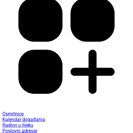
Osmrtnice
Kalendar događanja
Radovi u tijeku
Poslovni adresar