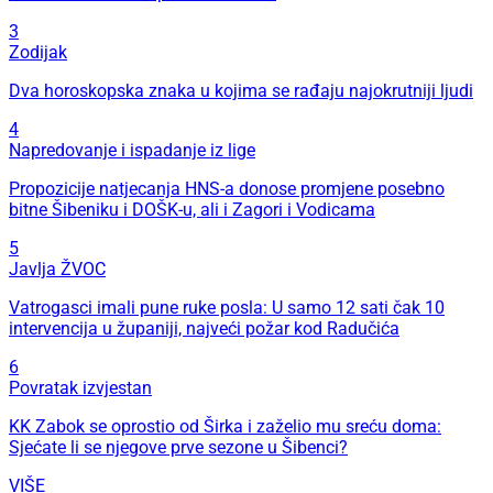
3
Zodijak
Dva horoskopska znaka u kojima se rađaju najokrutniji ljudi
4
Napredovanje i ispadanje iz lige
Propozicije natjecanja HNS-a donose promjene posebno
bitne Šibeniku i DOŠK-u, ali i Zagori i Vodicama
5
Javlja ŽVOC
Vatrogasci imali pune ruke posla: U samo 12 sati čak 10
intervencija u županiji, najveći požar kod Radučića
6
Povratak izvjestan
KK Zabok se oprostio od Širka i zaželio mu sreću doma:
Sjećate li se njegove prve sezone u Šibenci?
VIŠE