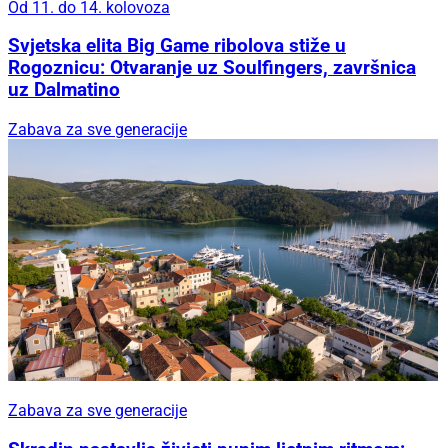
Od 11. do 14. kolovoza
Svjetska elita Big Game ribolova stiže u
Rogoznicu: Otvaranje uz Soulfingers, završnica
uz Dalmatino
Zabava za sve generacije
Zabava za sve generacije