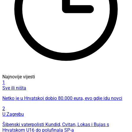
Najnovije vijesti
1
Sve ili ništa
Netko je u Hrvatskoj dobio 80.000 eura, evo gdje idu novci
2
U Zagrebu
Šibenski vaterpolisti Kundid, Cvitan, Lokas i Bujas s
Hrvatskom U16 do polufinala SP-a