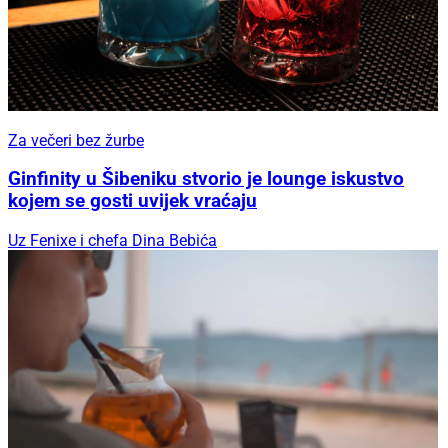
Za večeri bez žurbe
Ginfinity u Šibeniku stvorio je lounge iskustvo
kojem se gosti uvijek vraćaju
Uz Fenixe i chefa Dina Bebića