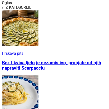
Oglas
/ IZ KATEGORIJE
Hrskava pita
Bez tikvica ljeto je nezamislivo, probjate od njih
napraviti Scarpacciu