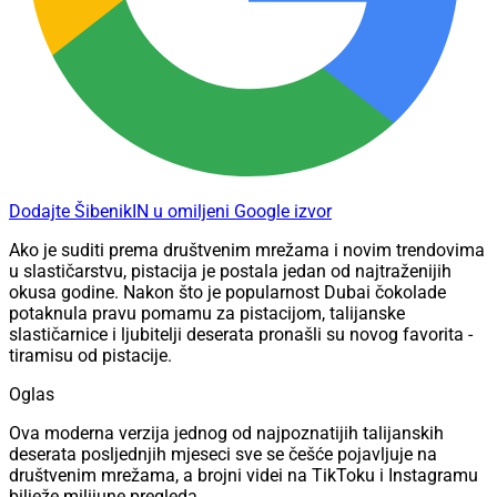
Dodajte ŠibenikIN u omiljeni Google izvor
Ako je suditi prema društvenim mrežama i novim trendovima
u slastičarstvu, pistacija je postala jedan od najtraženijih
okusa godine. Nakon što je popularnost Dubai čokolade
potaknula pravu pomamu za pistacijom, talijanske
slastičarnice i ljubitelji deserata pronašli su novog favorita -
tiramisu od pistacije.
Oglas
Ova moderna verzija jednog od najpoznatijih talijanskih
deserata posljednjih mjeseci sve se češće pojavljuje na
društvenim mrežama, a brojni videi na TikToku i Instagramu
bilježe milijune pregleda.