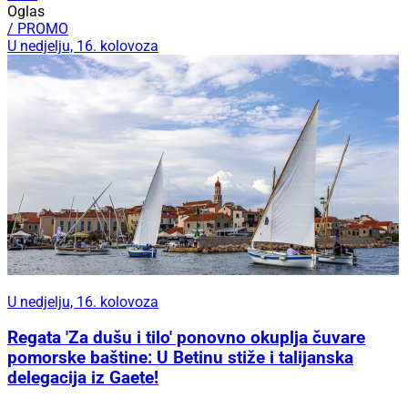
Oglas
/ PROMO
U nedjelju, 16. kolovoza
U nedjelju, 16. kolovoza
Regata 'Za dušu i tilo' ponovno okuplja čuvare
pomorske baštine: U Betinu stiže i talijanska
delegacija iz Gaete!