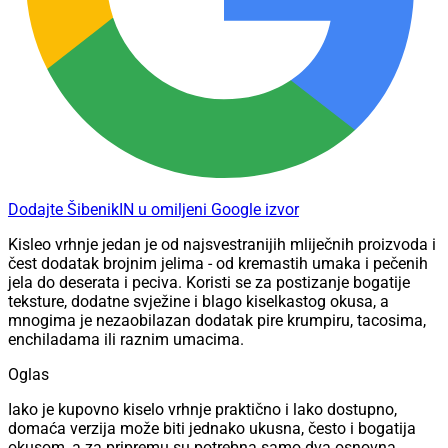
Dodajte ŠibenikIN u omiljeni Google izvor
Kisleo vrhnje jedan je od najsvestranijih mliječnih proizvoda i
čest dodatak brojnim jelima - od kremastih umaka i pečenih
jela do deserata i peciva. Koristi se za postizanje bogatije
teksture, dodatne svježine i blago kiselkastog okusa, a
mnogima je nezaobilazan dodatak pire krumpiru, tacosima,
enchiladama ili raznim umacima.
Oglas
Iako je kupovno kiselo vrhnje praktično i lako dostupno,
domaća verzija može biti jednako ukusna, često i bogatija
okusom, a za pripremu su potrebna samo dva osnovna