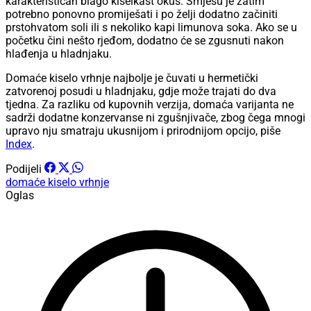
karakterističan blago kiselkast okus. Smjesu je zatim
potrebno ponovno promiješati i po želji dodatno začiniti
prstohvatom soli ili s nekoliko kapi limunova soka. Ako se u
početku čini nešto rjeđom, dodatno će se zgusnuti nakon
hlađenja u hladnjaku.
Domaće kiselo vrhnje najbolje je čuvati u hermetički
zatvorenoj posudi u hladnjaku, gdje može trajati do dva
tjedna. Za razliku od kupovnih verzija, domaća varijanta ne
sadrži dodatne konzervanse ni zgušnjivače, zbog čega mnogi
upravo nju smatraju ukusnijom i prirodnijom opcijo, piše
Index
.
Podijeli
domaće
kiselo vrhnje
Oglas