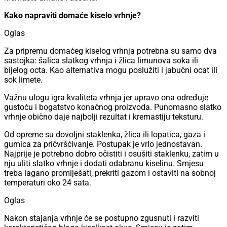
Kako napraviti domaće kiselo vrhnje?
Oglas
Za pripremu domaćeg kiselog vrhnja potrebna su samo dva
sastojka: šalica slatkog vrhnja i žlica limunova soka ili
bijelog octa. Kao alternativa mogu poslužiti i jabučni ocat ili
sok limete.
Važnu ulogu igra kvaliteta vrhnja jer upravo ona određuje
gustoću i bogatstvo konačnog proizvoda. Punomasno slatko
vrhnje obično daje najbolji rezultat i kremastiju teksturu.
Od opreme su dovoljni staklenka, žlica ili lopatica, gaza i
gumica za pričvršćivanje. Postupak je vrlo jednostavan.
Najprije je potrebno dobro očistiti i osušiti staklenku, zatim u
nju uliti slatko vrhnje i dodati odabranu kiselinu. Smjesu
treba lagano promiješati, prekriti gazom i ostaviti na sobnoj
temperaturi oko 24 sata.
Oglas
Nakon stajanja vrhnje će se postupno zgusnuti i razviti