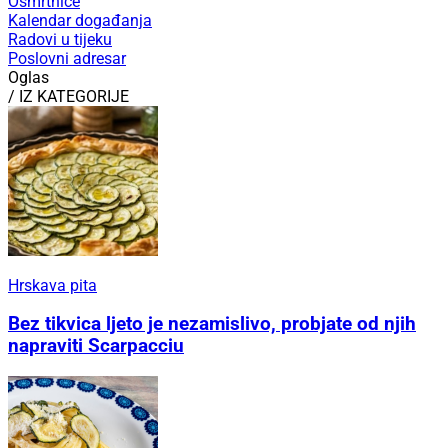
Osmrtnice
Kalendar događanja
Radovi u tijeku
Poslovni adresar
Oglas
/ IZ KATEGORIJE
Hrskava pita
Bez tikvica ljeto je nezamislivo, probjate od njih
napraviti Scarpacciu