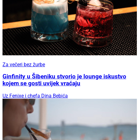
Za večeri bez žurbe
Ginfinity u Šibeniku stvorio je lounge iskustvo
kojem se gosti uvijek vraćaju
Uz Fenixe i chefa Dina Bebića