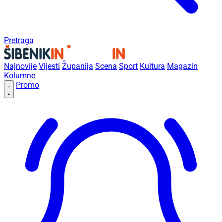
Pretraga
Najnovije
Vijesti
Županija
Scena
Sport
Kultura
Magazin
Kolumne
Promo