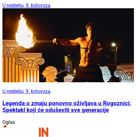
U nedjelju, 9. kolovoza
U nedjelju, 9. kolovoza
Legenda o zmaju ponovno oživljava u Rogoznici:
Spektakl koji će oduševiti sve generacije
Oglas