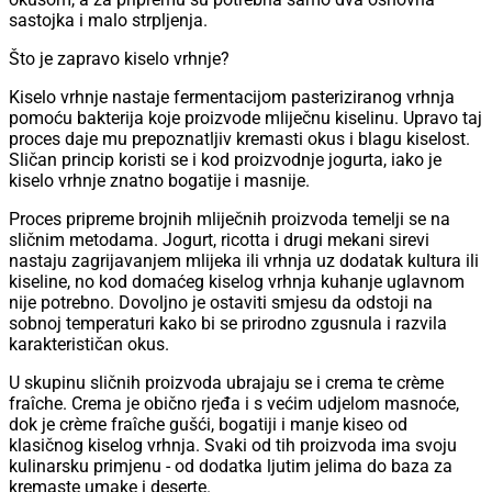
sastojka i malo strpljenja.
Što je zapravo kiselo vrhnje?
Kiselo vrhnje nastaje fermentacijom pasteriziranog vrhnja
pomoću bakterija koje proizvode mliječnu kiselinu. Upravo taj
proces daje mu prepoznatljiv kremasti okus i blagu kiselost.
Sličan princip koristi se i kod proizvodnje jogurta, iako je
kiselo vrhnje znatno bogatije i masnije.
Proces pripreme brojnih mliječnih proizvoda temelji se na
sličnim metodama. Jogurt, ricotta i drugi mekani sirevi
nastaju zagrijavanjem mlijeka ili vrhnja uz dodatak kultura ili
kiseline, no kod domaćeg kiselog vrhnja kuhanje uglavnom
nije potrebno. Dovoljno je ostaviti smjesu da odstoji na
sobnoj temperaturi kako bi se prirodno zgusnula i razvila
karakterističan okus.
U skupinu sličnih proizvoda ubrajaju se i crema te crème
fraîche. Crema je obično rjeđa i s većim udjelom masnoće,
dok je crème fraîche gušći, bogatiji i manje kiseo od
klasičnog kiselog vrhnja. Svaki od tih proizvoda ima svoju
kulinarsku primjenu - od dodatka ljutim jelima do baza za
kremaste umake i deserte.