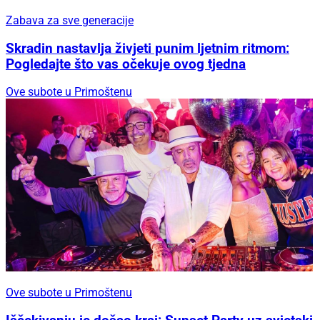
Zabava za sve generacije
Skradin nastavlja živjeti punim ljetnim ritmom:
Pogledajte što vas očekuje ovog tjedna
Ove subote u Primoštenu
Ove subote u Primoštenu