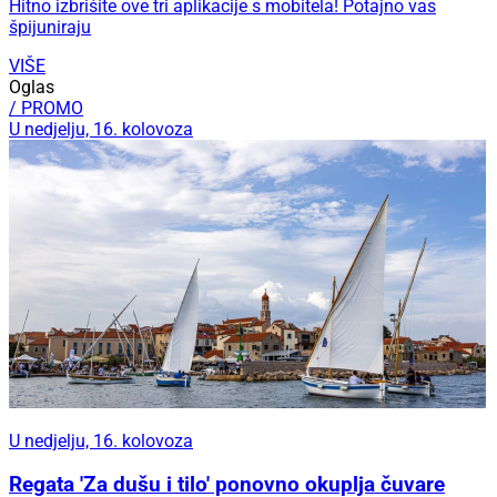
Hitno izbrišite ove tri aplikacije s mobitela! Potajno vas
špijuniraju
VIŠE
Oglas
/ PROMO
U nedjelju, 16. kolovoza
U nedjelju, 16. kolovoza
Regata 'Za dušu i tilo' ponovno okuplja čuvare