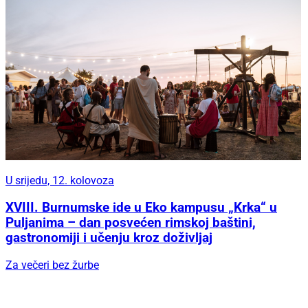
U srijedu, 12. kolovoza
XVIII. Burnumske ide u Eko kampusu „Krka“ u
Puljanima – dan posvećen rimskoj baštini,
gastronomiji i učenju kroz doživljaj
Za večeri bez žurbe