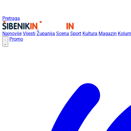
Pretraga
Najnovije
Vijesti
Županija
Scena
Sport
Kultura
Magazin
Kolum
Promo