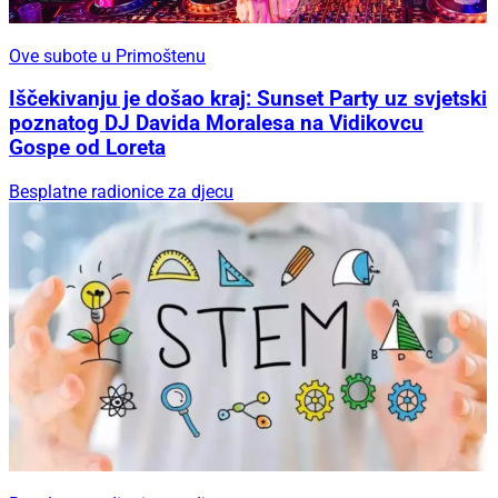
Ove subote u Primoštenu
Iščekivanju je došao kraj: Sunset Party uz svjetski
poznatog DJ Davida Moralesa na Vidikovcu
Gospe od Loreta
Besplatne radionice za djecu