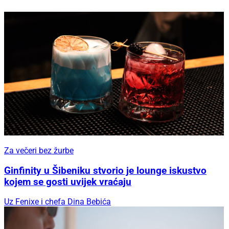
Za večeri bez žurbe
Ginfinity u Šibeniku stvorio je lounge iskustvo
kojem se gosti uvijek vraćaju
Uz Fenixe i chefa Dina Bebića