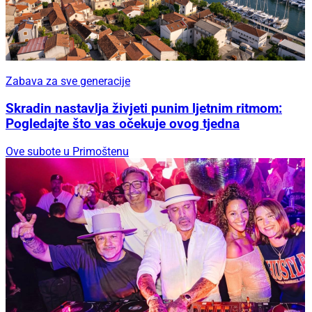
Zabava za sve generacije
Skradin nastavlja živjeti punim ljetnim ritmom:
Pogledajte što vas očekuje ovog tjedna
Ove subote u Primoštenu