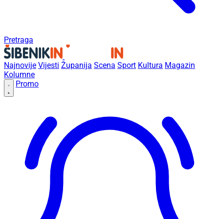
Pretraga
Najnovije
Vijesti
Županija
Scena
Sport
Kultura
Magazin
Kolumne
Promo