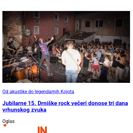
Od akustike do legendarnih Kojota
Jubilarne 15. Drniške rock večeri donose tri dana
vrhunskog zvuka
Oglas