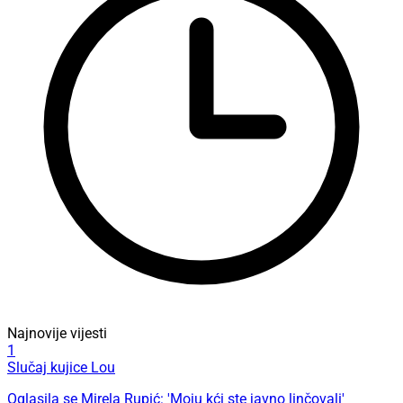
Najnovije vijesti
1
Slučaj kujice Lou
Oglasila se Mirela Rupić: 'Moju kći ste javno linčovali'