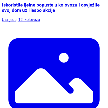
Iskoristite ljetne popuste u kolovozu i osvježite
svoj dom uz Hespo akcije
U srijedu, 12. kolovoza