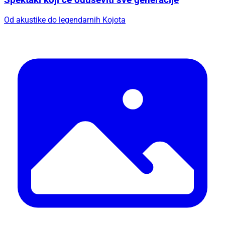
Spektakl koji će oduševiti sve generacije
Od akustike do legendarnih Kojota