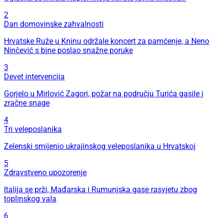
2
Dan domovinske zahvalnosti
Hrvatske Ruže u Kninu održale koncert za pamćenje, a Neno
Ninčević s bine poslao snažne poruke
3
Devet intervencija
Gorjelo u Mirlović Zagori, požar na području Turića gasile i
zračne snage
4
Tri veleposlanika
Zelenski smijenio ukrajinskog veleposlanika u Hrvatskoj
5
Zdravstveno upozorenje
Italija se prži, Mađarska i Rumunjska gase rasvjetu zbog
toplinskog vala
6