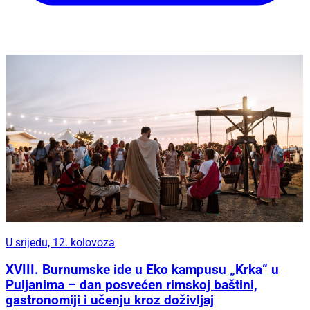
U srijedu, 12. kolovoza
XVIII. Burnumske ide u Eko kampusu „Krka“ u
Puljanima – dan posvećen rimskoj baštini,
gastronomiji i učenju kroz doživljaj