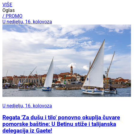
VIŠE
Oglas
/ PROMO
U nedjelju, 16. kolovoza
U nedjelju, 16. kolovoza
Regata 'Za dušu i tilo' ponovno okuplja čuvare
pomorske baštine: U Betinu stiže i talijanska
delegacija iz Gaete!