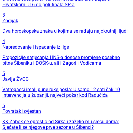
Hrvatskom U16 do polufinala SP-a
3
Zodijak
Dva horoskopska znaka u kojima se rađaju najokrutniji ljudi
4
Napredovanje i ispadanje iz lige
Propozicije natjecanja HNS-a donose promjene posebno
bitne Šibeniku i DOŠK-u, ali i Zagori i Vodicama
5
Javlja ŽVOC
Vatrogasci imali pune ruke posla: U samo 12 sati čak 10
intervencija u županiji, najveći požar kod Radučića
6
Povratak izvjestan
KK Zabok se oprostio od Širka i zaželio mu sreću doma:
Sjećate li se njegove prve sezone u Šibenci?