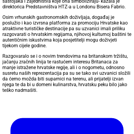
sastojaka i zajedništva koje ona simboliziraju- kazala je
direktorica Predstavništva HTZ-a u Londonu Bisera Fabrio.
Osim vrhunskih gastronomskih doživljaja, događaj je
poslužio i kao izvrsna platforma za promociju Hrvatske kao
atraktivne turističke destinacije pa su uzvanici imali priliku
razgovarati o hrvatskim regijama, njihovoj kulturnoj baštini te
autentičnim iskustvima koja posjetitelji mogu doživjeti
tijekom cijele godine.
Razgovaralo se i o novim trendovima na britanskom tržištu,
jačanju zračnih linija te rastućem interesu Britanaca za
manje istražene hrvatske regije, ali i o nogometu, odnosno
susretu naših reprezentacija pa su se tako svi uzvanici složili
da ćemo možda biti suparnici na terenu, ali prijatelji izvan
njega te da bi u domeni kulinarstva, hrvatsku peku bilo jako
teško nadmašiti.