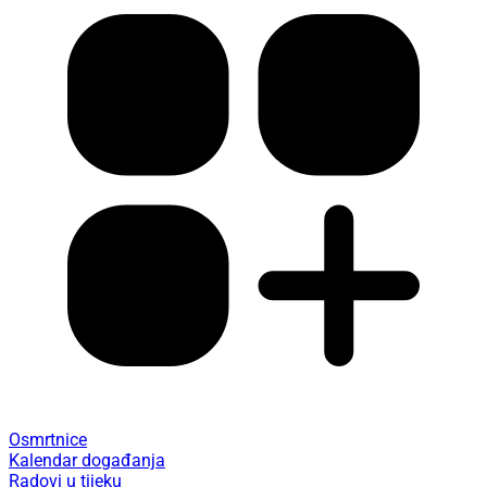
Osmrtnice
Kalendar događanja
Radovi u tijeku