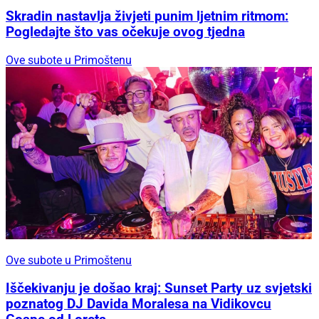
Skradin nastavlja živjeti punim ljetnim ritmom:
Pogledajte što vas očekuje ovog tjedna
Ove subote u Primoštenu
Ove subote u Primoštenu
Iščekivanju je došao kraj: Sunset Party uz svjetski
poznatog DJ Davida Moralesa na Vidikovcu