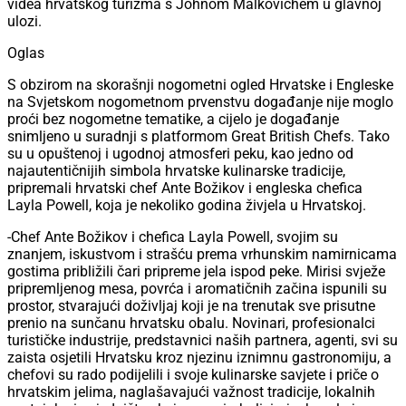
videa hrvatskog turizma s Johnom Malkovichem u glavnoj
ulozi.
Oglas
S obzirom na skorašnji nogometni ogled Hrvatske i Engleske
na Svjetskom nogometnom prvenstvu događanje nije moglo
proći bez nogometne tematike, a cijelo je događanje
snimljeno u suradnji s platformom Great British Chefs. Tako
su u opuštenoj i ugodnoj atmosferi peku, kao jedno od
najautentičnijih simbola hrvatske kulinarske tradicije,
pripremali hrvatski chef Ante Božikov i engleska chefica
Layla Powell, koja je nekoliko godina živjela u Hrvatskoj.
-Chef Ante Božikov i chefica Layla Powell, svojim su
znanjem, iskustvom i strašću prema vrhunskim namirnicama
gostima približili čari pripreme jela ispod peke. Mirisi svježe
pripremljenog mesa, povrća i aromatičnih začina ispunili su
prostor, stvarajući doživljaj koji je na trenutak sve prisutne
prenio na sunčanu hrvatsku obalu. Novinari, profesionalci
turističke industrije, predstavnici naših partnera, agenti, svi su
zaista osjetili Hrvatsku kroz njezinu iznimnu gastronomiju, a
chefovi su rado podijelili i svoje kulinarske savjete i priče o
hrvatskim jelima, naglašavajući važnost tradicije, lokalnih