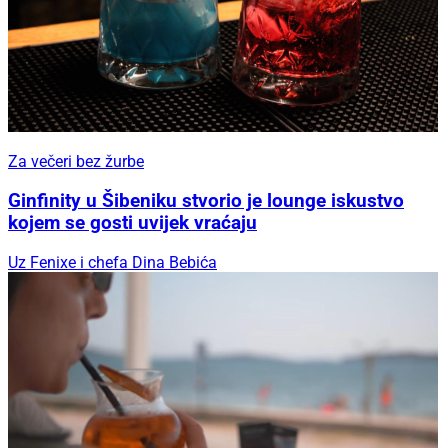
Za večeri bez žurbe
Ginfinity u Šibeniku stvorio je lounge iskustvo
kojem se gosti uvijek vraćaju
Uz Fenixe i chefa Dina Bebića