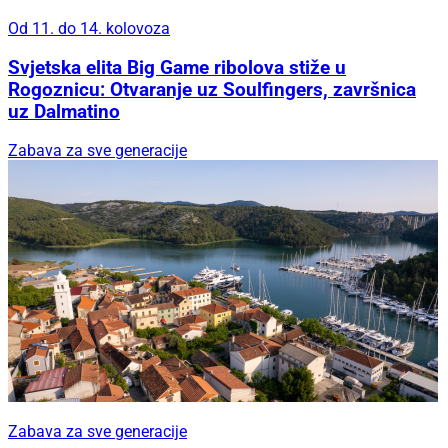
Od 11. do 14. kolovoza
Svjetska elita Big Game ribolova stiže u
Rogoznicu: Otvaranje uz Soulfingers, završnica
uz Dalmatino
Zabava za sve generacije
Zabava za sve generacije