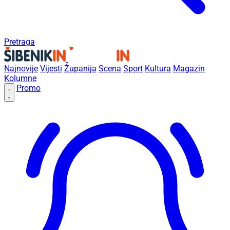
Pretraga
Najnovije
Vijesti
Županija
Scena
Sport
Kultura
Magazin
Kolumne
Promo