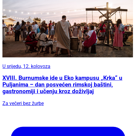
U srijedu, 12. kolovoza
XVIII. Burnumske ide u Eko kampusu „Krka“ u
Puljanima – dan posvećen rimskoj baštini,
gastronomiji i učenju kroz doživljaj
Za večeri bez žurbe