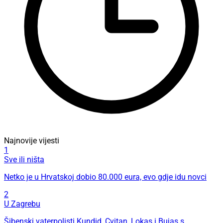
Najnovije vijesti
1
Sve ili ništa
Netko je u Hrvatskoj dobio 80.000 eura, evo gdje idu novci
2
U Zagrebu
Šibenski vaterpolisti Kundid, Cvitan, Lokas i Bujas s