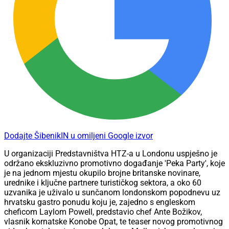
Dodajte ŠibenikIN u omiljeni Google izvor
U organizaciji Predstavništva HTZ-a u Londonu uspješno je
održano ekskluzivno promotivno događanje 'Peka Party', koje
je na jednom mjestu okupilo brojne britanske novinare,
urednike i ključne partnere turističkog sektora, a oko 60
uzvanika je uživalo u sunčanom londonskom popodnevu uz
hrvatsku gastro ponudu koju je, zajedno s engleskom
cheficom Laylom Powell, predstavio chef Ante Božikov,
vlasnik kornatske Konobe Opat, te teaser novog promotivnog