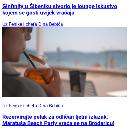
Ginfinity u Šibeniku stvorio je lounge iskustvo
kojem se gosti uvijek vraćaju
Uz Fenixe i chefa Dina Bebića
Uz Fenixe i chefa Dina Bebića
Rezervirajte petak za odličan ljetni izlazak:
Maratuša Beach Party vraća se na Brodaricu!