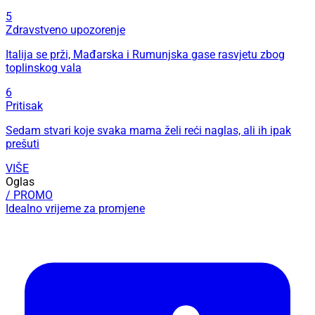
5
Zdravstveno upozorenje
Italija se prži, Mađarska i Rumunjska gase rasvjetu zbog
toplinskog vala
6
Pritisak
Sedam stvari koje svaka mama želi reći naglas, ali ih ipak
prešuti
VIŠE
Oglas
/ PROMO
Idealno vrijeme za promjene