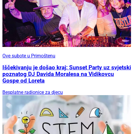
Ove subote u Primoštenu
Iščekivanju je došao kraj: Sunset Party uz svjetski
poznatog DJ Davida Moralesa na Vidikovcu
Gospe od Loreta
Besplatne radionice za djecu