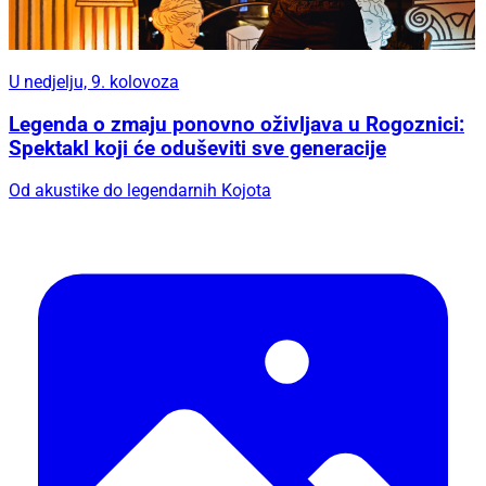
U nedjelju, 9. kolovoza
Legenda o zmaju ponovno oživljava u Rogoznici:
Spektakl koji će oduševiti sve generacije
Od akustike do legendarnih Kojota