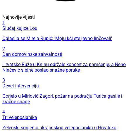
Najnovije vijesti
1
Slučaj kujice Lou
Oglasila se Mirela Rupić: 'Moju kći ste javno linčovali'
2
Dan domovinske zahvalnosti
Hrvatske Ruže u Kninu održale koncert za pamćenje, a Neno
Ninčević s bine poslao snažne poruke
3
Devet intervencija
Gorjelo u Mirlović Zagori, požar na području Turića gasile i
zračne snage
4
Tri veleposlanika
Zelenski smijenio ukrajinskog veleposlanika u Hrvatskoj