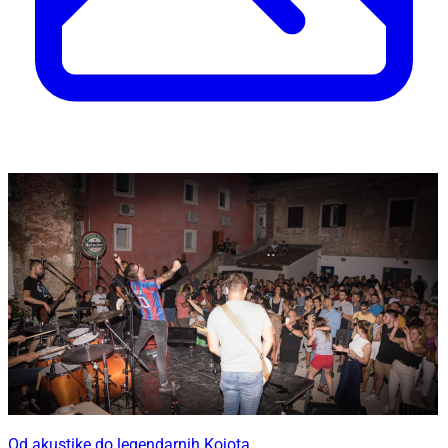
Od akustike do legendarnih Kojota