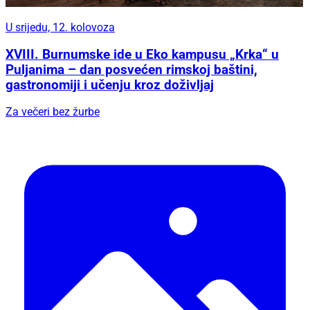
U srijedu, 12. kolovoza
XVIII. Burnumske ide u Eko kampusu „Krka“ u
Puljanima – dan posvećen rimskoj baštini,
gastronomiji i učenju kroz doživljaj
Za večeri bez žurbe