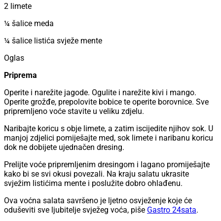
2 limete
¼ šalice meda
¼ šalice listića svježe mente
Oglas
Priprema
Operite i narežite jagode. Ogulite i narežite kivi i mango.
Operite grožđe, prepolovite bobice te operite borovnice. Sve
pripremljeno voće stavite u veliku zdjelu.
Naribajte koricu s obje limete, a zatim iscijedite njihov sok. U
manjoj zdjelici pomiješajte med, sok limete i naribanu koricu
dok ne dobijete ujednačen dresing.
Prelijte voće pripremljenim dresingom i lagano promiješajte
kako bi se svi okusi povezali. Na kraju salatu ukrasite
svježim listićima mente i poslužite dobro ohlađenu.
Ova voćna salata savršeno je ljetno osvježenje koje će
oduševiti sve ljubitelje svježeg voća, piše
Gastro 24sata
.