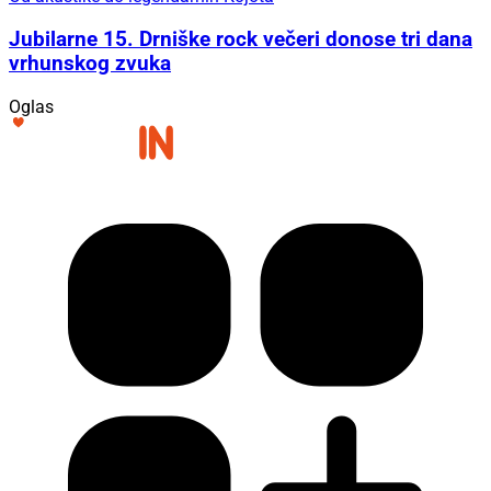
Jubilarne 15. Drniške rock večeri donose tri dana
vrhunskog zvuka
Oglas