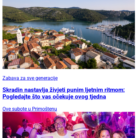
Zabava za sve generacije
Skradin nastavlja živjeti punim ljetnim ritmom:
Pogledajte što vas očekuje ovog tjedna
Ove subote u Primoštenu