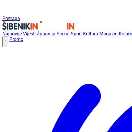
Pretraga
Najnovije
Vijesti
Županija
Scena
Sport
Kultura
Magazin
Kolum
Promo