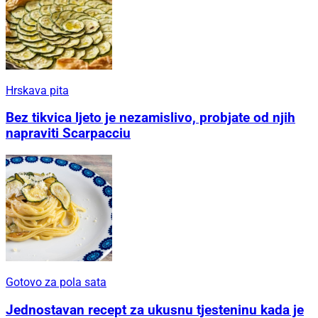
Hrskava pita
Bez tikvica ljeto je nezamislivo, probjate od njih
napraviti Scarpacciu
Gotovo za pola sata
Jednostavan recept za ukusnu tjesteninu kada je