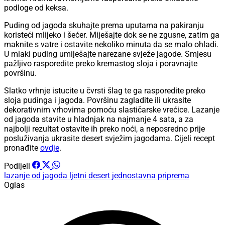
podloge od keksa.
Puding od jagoda skuhajte prema uputama na pakiranju
koristeći mlijeko i šećer. Miješajte dok se ne zgusne, zatim ga
maknite s vatre i ostavite nekoliko minuta da se malo ohladi.
U mlaki puding umiješajte narezane svježe jagode. Smjesu
pažljivo rasporedite preko kremastog sloja i poravnajte
površinu.
Slatko vrhnje istucite u čvrsti šlag te ga rasporedite preko
sloja pudinga i jagoda. Površinu zagladite ili ukrasite
dekorativnim vrhovima pomoću slastičarske vrećice. Lazanje
od jagoda stavite u hladnjak na najmanje 4 sata, a za
najbolji rezultat ostavite ih preko noći, a neposredno prije
posluživanja ukrasite desert svježim jagodama. Cijeli recept
pronađite
ovdje
.
Podijeli
lazanje od jagoda
ljetni desert
jednostavna priprema
Oglas