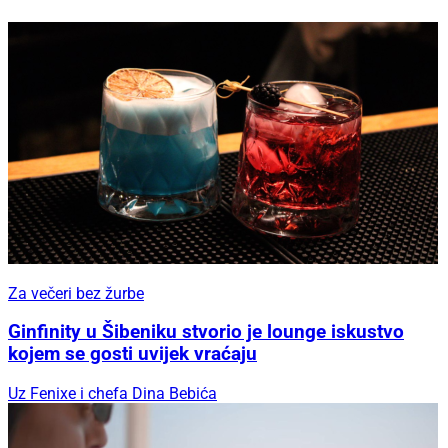
Za večeri bez žurbe
Ginfinity u Šibeniku stvorio je lounge iskustvo
kojem se gosti uvijek vraćaju
Uz Fenixe i chefa Dina Bebića