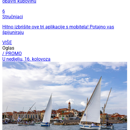
obaviti kupovinu
6
Stručnjaci
Hitno izbrišite ove tri aplikacije s mobitela! Potajno vas
špijuniraju
VIŠE
Oglas
/ PROMO
U nedjelju, 16. kolovoza