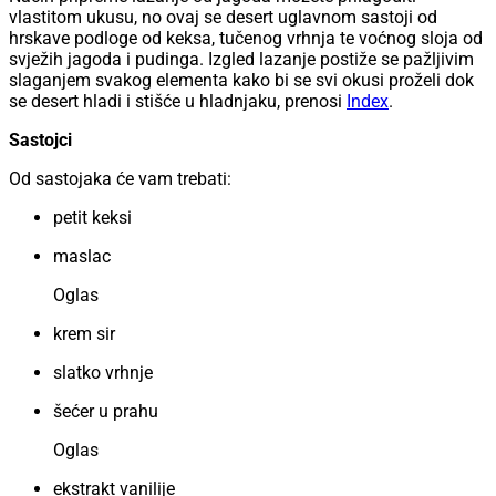
vlastitom ukusu, no ovaj se desert uglavnom sastoji od
hrskave podloge od keksa, tučenog vrhnja te voćnog sloja od
svježih jagoda i pudinga. Izgled lazanje postiže se pažljivim
slaganjem svakog elementa kako bi se svi okusi proželi dok
se desert hladi i stišće u hladnjaku, prenosi
Index
.
Sastojci
Od sastojaka će vam trebati:
petit keksi
maslac
Oglas
krem sir
slatko vrhnje
šećer u prahu
Oglas
ekstrakt vanilije