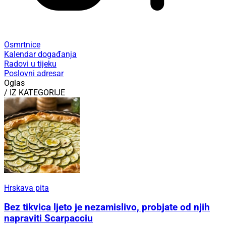
Osmrtnice
Kalendar događanja
Radovi u tijeku
Poslovni adresar
Oglas
/ IZ KATEGORIJE
Hrskava pita
Bez tikvica ljeto je nezamislivo, probjate od njih
napraviti Scarpacciu