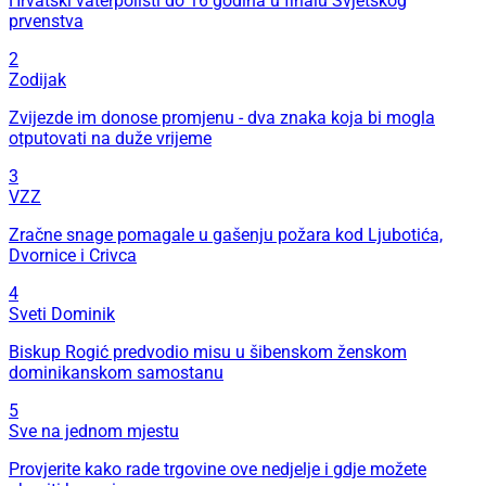
Hrvatski vaterpolisti do 16 godina u finalu Svjetskog
prvenstva
2
Zodijak
Zvijezde im donose promjenu - dva znaka koja bi mogla
otputovati na duže vrijeme
3
VZZ
Zračne snage pomagale u gašenju požara kod Ljubotića,
Dvornice i Crivca
4
Sveti Dominik
Biskup Rogić predvodio misu u šibenskom ženskom
dominikanskom samostanu
5
Sve na jednom mjestu
Provjerite kako rade trgovine ove nedjelje i gdje možete