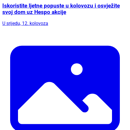
Iskoristite ljetne popuste u kolovozu i osvježite
svoj dom uz Hespo akcije
U srijedu, 12. kolovoza