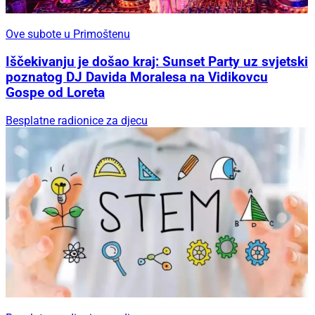
Ove subote u Primoštenu
Iščekivanju je došao kraj: Sunset Party uz svjetski
poznatog DJ Davida Moralesa na Vidikovcu
Gospe od Loreta
Besplatne radionice za djecu