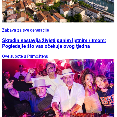
Zabava za sve generacije
Skradin nastavlja živjeti punim ljetnim ritmom:
Pogledajte što vas očekuje ovog tjedna
Ove subote u Primoštenu