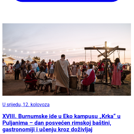
U srijedu, 12. kolovoza
XVIII. Burnumske ide u Eko kampusu „Krka“ u
Puljanima – dan posvećen rimskoj baštini,
gastronomiji i učenju kroz doživljaj