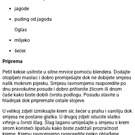
jagode
puding od jagoda
Oglas
mlijeko
šećer.
Priprema
Petit kekse usitnite u sitne mrvice pomoću blendera. Dodajte
otopljeni maslac i dobro promiješajte dok ne dobijete smjesu
nalik mokrom pijesku. Smjesu ravnomjerno rasporedite po
dnu pravokutne posude i dobro pritisnite žlicom ili dnom
čaše kako biste dobili čvrstu podlogu. Posudu stavite u
hladnjak dok pripremate ostale slojeve.
U velikoj zdjeli izmiksajte krem sir, šećer u prahu i vaniliju dok
smjesa ne postane glatka. U drugoj zdjeli istucite slatko
vrhnje u čvrsti šlag. Šlag lagano umiješajte u smjesu s krem
sirom koristeći špatulu kako biste zadržali prozračnost
kreme. Kremu ravnomjerno rasporedite preko ohlađene