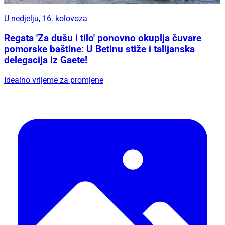
U nedjelju, 16. kolovoza
Regata 'Za dušu i tilo' ponovno okuplja čuvare
pomorske baštine: U Betinu stiže i talijanska
delegacija iz Gaete!
Idealno vrijeme za promjene