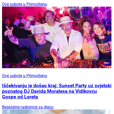
Ove subote u Primoštenu
Ove subote u Primoštenu
Iščekivanju je došao kraj: Sunset Party uz svjetski
poznatog DJ Davida Moralesa na Vidikovcu
Gospe od Loreta
Besplatne radionice za djecu