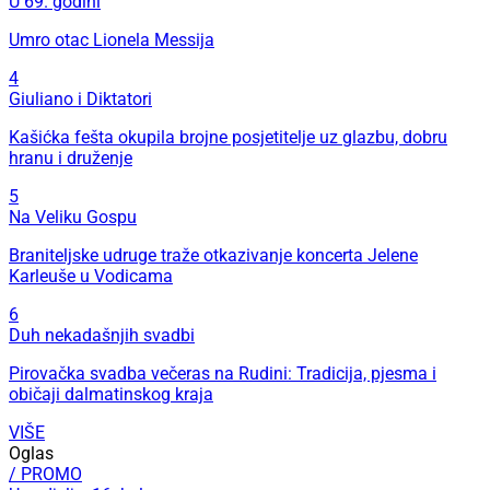
U 69. godini
Umro otac Lionela Messija
4
Giuliano i Diktatori
Kašićka fešta okupila brojne posjetitelje uz glazbu, dobru
hranu i druženje
5
Na Veliku Gospu
Braniteljske udruge traže otkazivanje koncerta Jelene
Karleuše u Vodicama
6
Duh nekadašnjih svadbi
Pirovačka svadba večeras na Rudini: Tradicija, pjesma i
običaji dalmatinskog kraja
VIŠE
Oglas
/ PROMO