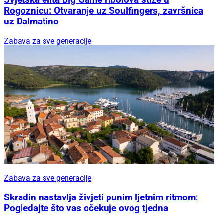
Svjetska elita Big Game ribolova stiže u
Rogoznicu: Otvaranje uz Soulfingers, završnica
uz Dalmatino
Zabava za sve generacije
Zabava za sve generacije
Skradin nastavlja živjeti punim ljetnim ritmom:
Pogledajte što vas očekuje ovog tjedna