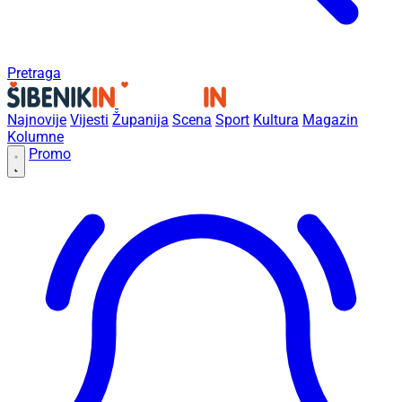
Pretraga
Najnovije
Vijesti
Županija
Scena
Sport
Kultura
Magazin
Kolumne
Promo