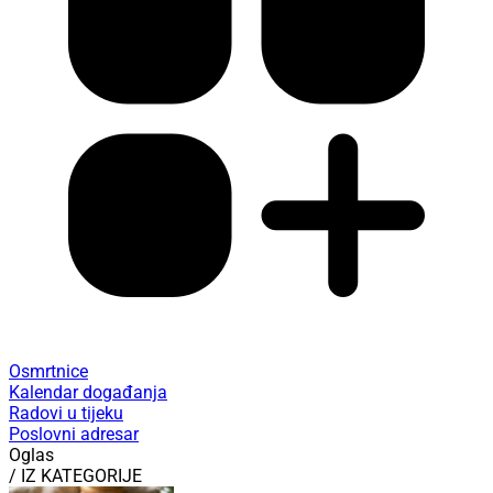
Osmrtnice
Kalendar događanja
Radovi u tijeku
Poslovni adresar
Oglas
/ IZ KATEGORIJE