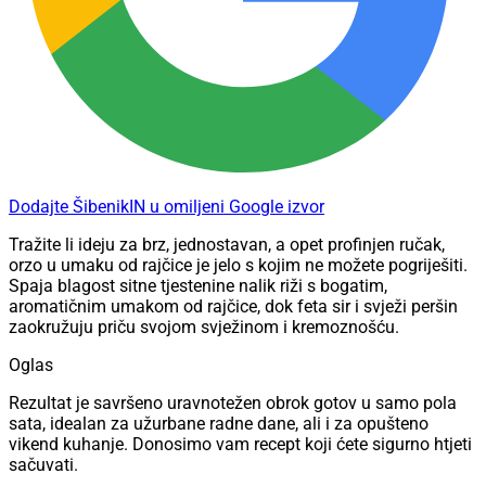
Dodajte ŠibenikIN u omiljeni Google izvor
Tražite li ideju za brz, jednostavan, a opet profinjen ručak,
orzo u umaku od rajčice je jelo s kojim ne možete pogriješiti.
Spaja blagost sitne tjestenine nalik riži s bogatim,
aromatičnim umakom od rajčice, dok feta sir i svježi peršin
zaokružuju priču svojom svježinom i kremoznošću.
Oglas
Rezultat je savršeno uravnotežen obrok gotov u samo pola
sata, idealan za užurbane radne dane, ali i za opušteno
vikend kuhanje. Donosimo vam recept koji ćete sigurno htjeti
sačuvati.