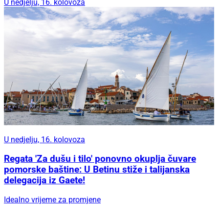
U nedjelju, 16. kolovoza
U nedjelju, 16. kolovoza
Regata 'Za dušu i tilo' ponovno okuplja čuvare
pomorske baštine: U Betinu stiže i talijanska
delegacija iz Gaete!
Idealno vrijeme za promjene