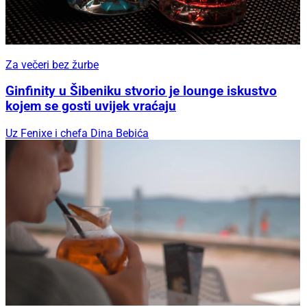
Za večeri bez žurbe
Ginfinity u Šibeniku stvorio je lounge iskustvo
kojem se gosti uvijek vraćaju
Uz Fenixe i chefa Dina Bebića