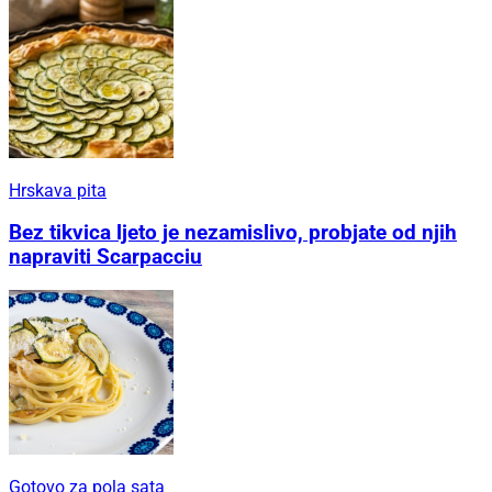
Hrskava pita
Bez tikvica ljeto je nezamislivo, probjate od njih
napraviti Scarpacciu
Gotovo za pola sata