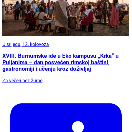
U srijedu, 12. kolovoza
XVIII. Burnumske ide u Eko kampusu „Krka“ u
Puljanima – dan posvećen rimskoj baštini,
gastronomiji i učenju kroz doživljaj
Za večeri bez žurbe