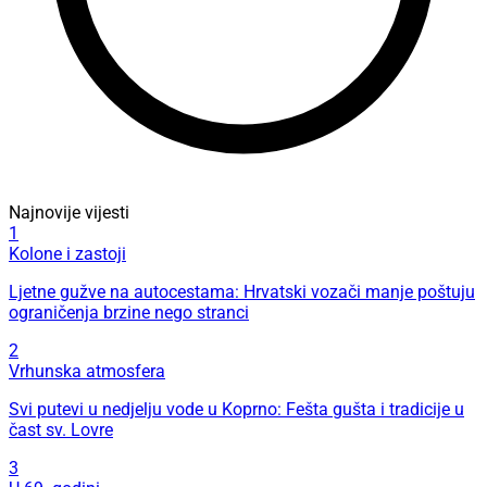
Najnovije vijesti
1
Kolone i zastoji
Ljetne gužve na autocestama: Hrvatski vozači manje poštuju
ograničenja brzine nego stranci
2
Vrhunska atmosfera
Svi putevi u nedjelju vode u Koprno: Fešta gušta i tradicije u
čast sv. Lovre
3