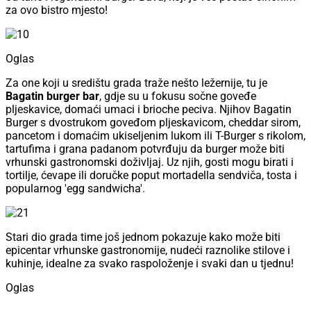
za ovo bistro mjesto!
Oglas
Za one koji u središtu grada traže nešto ležernije, tu je
Bagatin burger bar
, gdje su u fokusu sočne goveđe
pljeskavice, domaći umaci i brioche peciva. Njihov Bagatin
Burger s dvostrukom goveđom pljeskavicom, cheddar sirom,
pancetom i domaćim ukiseljenim lukom ili T-Burger s rikolom,
tartufima i grana padanom potvrđuju da burger može biti
vrhunski gastronomski doživljaj. Uz njih, gosti mogu birati i
tortilje, ćevape ili doručke poput mortadella sendviča, tosta i
popularnog 'egg sandwicha'.
Stari dio grada time još jednom pokazuje kako može biti
epicentar vrhunske gastronomije, nudeći raznolike stilove i
kuhinje, idealne za svako raspoloženje i svaki dan u tjednu!
Oglas