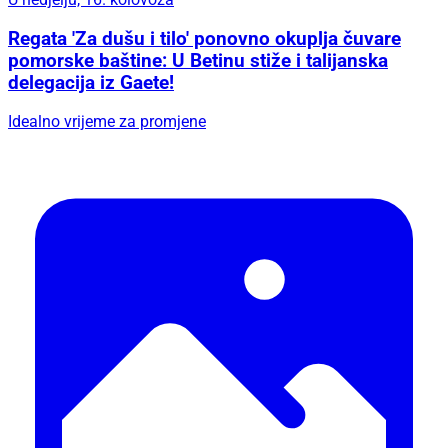
Regata 'Za dušu i tilo' ponovno okuplja čuvare
pomorske baštine: U Betinu stiže i talijanska
delegacija iz Gaete!
Idealno vrijeme za promjene