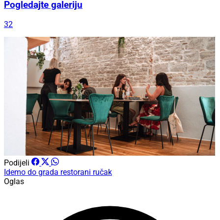
Pogledajte galeriju
32
Podijeli
Idemo do grada
restorani
ručak
Oglas