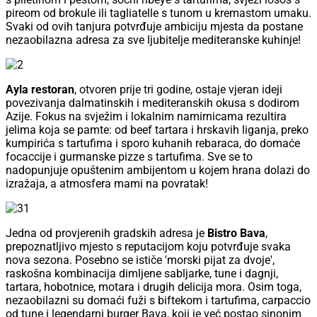
pireom od brokule ili tagliatelle s tunom u kremastom umaku.
Svaki od ovih tanjura potvrđuje ambiciju mjesta da postane
nezaobilazna adresa za sve ljubitelje mediteranske kuhinje!
Ayla restoran
, otvoren prije tri godine, ostaje vjeran ideji
povezivanja dalmatinskih i mediteranskih okusa s dodirom
Azije. Fokus na svježim i lokalnim namirnicama rezultira
jelima koja se pamte: od beef tartara i hrskavih liganja, preko
kumpirića s tartufima i sporo kuhanih rebaraca, do domaće
focaccije i gurmanske pizze s tartufima. Sve se to
nadopunjuje opuštenim ambijentom u kojem hrana dolazi do
izražaja, a atmosfera mami na povratak!
Jedna od provjerenih gradskih adresa je
Bistro Bava
,
prepoznatljivo mjesto s reputacijom koju potvrđuje svaka
nova sezona. Posebno se ističe 'morski pijat za dvoje',
raskošna kombinacija dimljene sabljarke, tune i dagnji,
tartara, hobotnice, motara i drugih delicija mora. Osim toga,
nezaobilazni su domaći fuži s biftekom i tartufima, carpaccio
od tune i legendarni burger Bava, koji je već postao sinonim