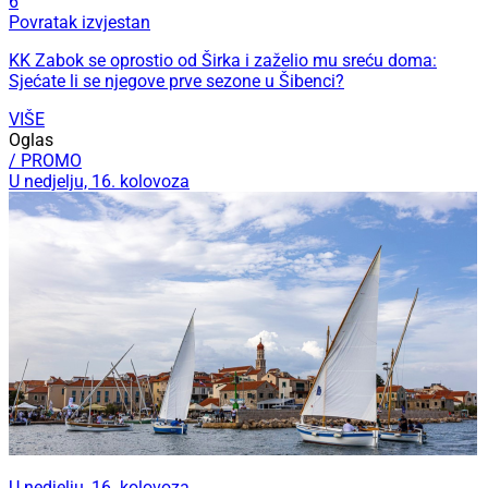
6
Povratak izvjestan
KK Zabok se oprostio od Širka i zaželio mu sreću doma:
Sjećate li se njegove prve sezone u Šibenci?
VIŠE
Oglas
/ PROMO
U nedjelju, 16. kolovoza
U nedjelju, 16. kolovoza