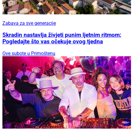
Zabava za sve generacije
Skradin nastavlja živjeti punim ljetnim ritmom:
Pogledajte što vas očekuje ovog tjedna
Ove subote u Primoštenu