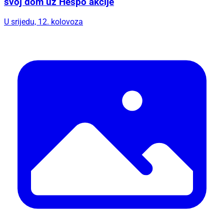
svoj dom uz Hespo akcije
U srijedu, 12. kolovoza