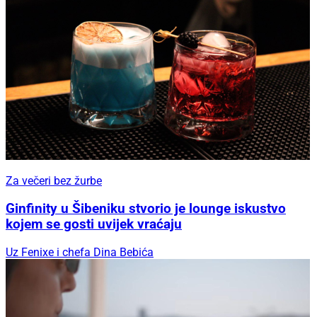
Za večeri bez žurbe
Ginfinity u Šibeniku stvorio je lounge iskustvo
kojem se gosti uvijek vraćaju
Uz Fenixe i chefa Dina Bebića