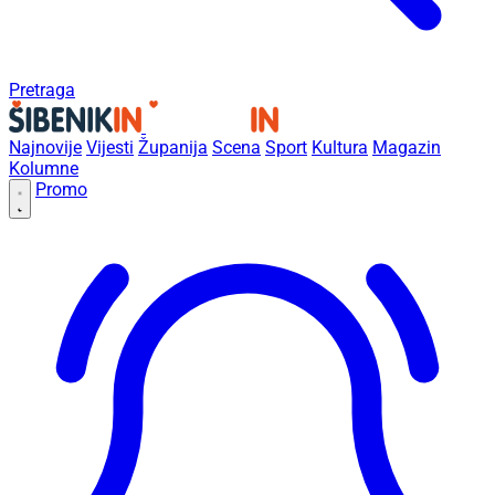
Pretraga
Najnovije
Vijesti
Županija
Scena
Sport
Kultura
Magazin
Kolumne
Promo