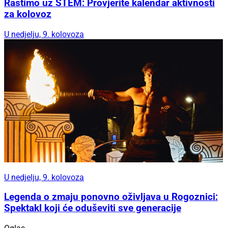
Rastimo uz STEM: Provjerite kalendar aktivnosti
za kolovoz
U nedjelju, 9. kolovoza
U nedjelju, 9. kolovoza
Legenda o zmaju ponovno oživljava u Rogoznici:
Spektakl koji će oduševiti sve generacije