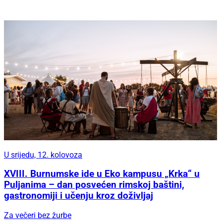
U srijedu, 12. kolovoza
XVIII. Burnumske ide u Eko kampusu „Krka“ u
Puljanima – dan posvećen rimskoj baštini,
gastronomiji i učenju kroz doživljaj
Za večeri bez žurbe