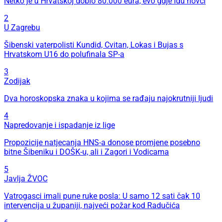
Netko je u Hrvatskoj dobio 80.000 eura, evo gdje idu novci
2
U Zagrebu
Šibenski vaterpolisti Kundid, Cvitan, Lokas i Bujas s
Hrvatskom U16 do polufinala SP-a
3
Zodijak
Dva horoskopska znaka u kojima se rađaju najokrutniji ljudi
4
Napredovanje i ispadanje iz lige
Propozicije natjecanja HNS-a donose promjene posebno
bitne Šibeniku i DOŠK-u, ali i Zagori i Vodicama
5
Javlja ŽVOC
Vatrogasci imali pune ruke posla: U samo 12 sati čak 10
intervencija u županiji, najveći požar kod Radučića