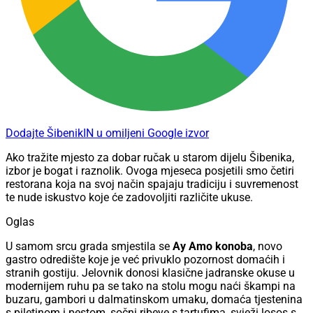
Dodajte ŠibenikIN u omiljeni Google izvor
Ako tražite mjesto za dobar ručak u starom dijelu Šibenika,
izbor je bogat i raznolik. Ovoga mjeseca posjetili smo četiri
restorana koja na svoj način spajaju tradiciju i suvremenost
te nude iskustvo koje će zadovoljiti različite ukuse.
Oglas
U samom srcu grada smjestila se
Ay Amo konoba
, novo
gastro odredište koje je već privuklo pozornost domaćih i
stranih gostiju. Jelovnik donosi klasične jadranske okuse u
modernijem ruhu pa se tako na stolu mogu naći škampi na
buzaru, gambori u dalmatinskom umaku, domaća tjestenina
s piletinom i pestom, sočni ribeye s tartufima, svježi losos s