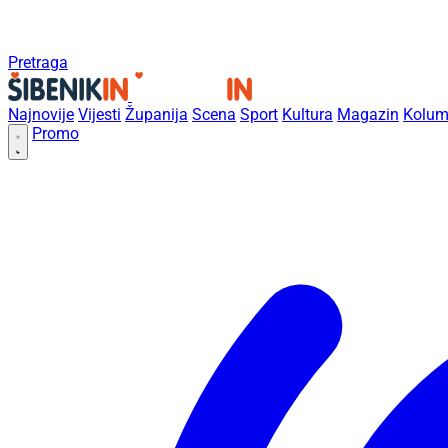
Pretraga
Najnovije
Vijesti
Županija
Scena
Sport
Kultura
Magazin
Kolum
Promo