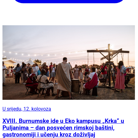
U srijedu, 12. kolovoza
XVIII. Burnumske ide u Eko kampusu „Krka“ u
Puljanima – dan posvećen rimskoj baštini,
gastronomiji i učenju kroz doživljaj