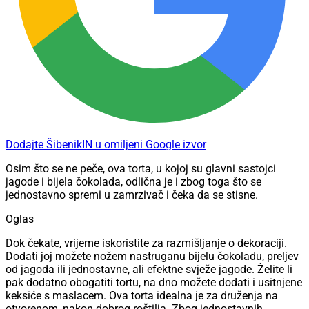
Dodajte ŠibenikIN u omiljeni Google izvor
Osim što se ne peče, ova torta, u kojoj su glavni sastojci
jagode i bijela čokolada, odlična je i zbog toga što se
jednostavno spremi u zamrzivač i čeka da se stisne.
Oglas
Dok čekate, vrijeme iskoristite za razmišljanje o dekoraciji.
Dodati joj možete nožem nastruganu bijelu čokoladu, preljev
od jagoda ili jednostavne, ali efektne svježe jagode. Želite li
pak dodatno obogatiti tortu, na dno možete dodati i usitnjene
keksiće s maslacem. Ova torta idealna je za druženja na
otvorenom, nakon dobrog roštilja. Zbog jednostavnih