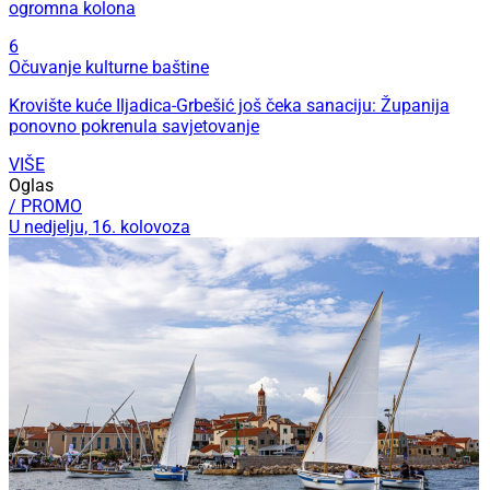
ogromna kolona
6
Očuvanje kulturne baštine
Krovište kuće Iljadica-Grbešić još čeka sanaciju: Županija
ponovno pokrenula savjetovanje
VIŠE
Oglas
/ PROMO
U nedjelju, 16. kolovoza