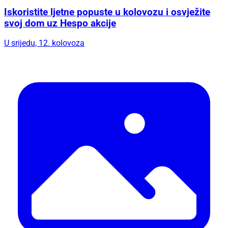
Iskoristite ljetne popuste u kolovozu i osvježite
svoj dom uz Hespo akcije
U srijedu, 12. kolovoza