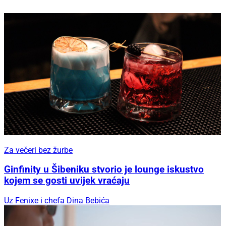
Za večeri bez žurbe
Ginfinity u Šibeniku stvorio je lounge iskustvo
kojem se gosti uvijek vraćaju
Uz Fenixe i chefa Dina Bebića