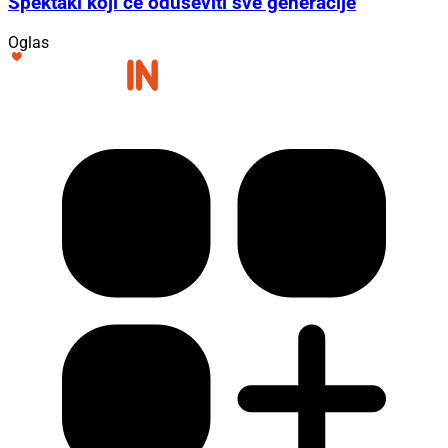
Spektakl koji će oduševiti sve generacije
Oglas