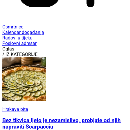
Osmrtnice
Kalendar događanja
Radovi u tijeku
Poslovni adresar
Oglas
/ IZ KATEGORIJE
Hrskava pita
Bez tikvica ljeto je nezamislivo, probjate od njih
napraviti Scarpacciu