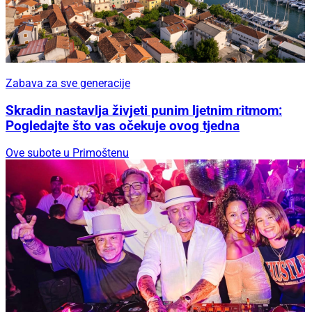
Zabava za sve generacije
Skradin nastavlja živjeti punim ljetnim ritmom:
Pogledajte što vas očekuje ovog tjedna
Ove subote u Primoštenu