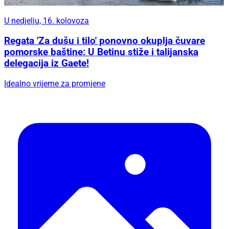
U nedjelju, 16. kolovoza
Regata 'Za dušu i tilo' ponovno okuplja čuvare
pomorske baštine: U Betinu stiže i talijanska
delegacija iz Gaete!
Idealno vrijeme za promjene