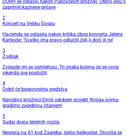
DORH se oglasio nakon Pupovčevih prozivki: Otkrili jesu li
zaprimili kaznene prijave
2
Koncert na Veliku Gospu
Hacienda se oglasila nakon kritika zbog koncerta Jelene
Karleuše: ‘Svatko ima pravo odlučiti želi li doći ili ne’
3
Zodijak
Zvijezde im se osmjehuju: Tri znaka kojima će se ovog
vikenda sve posložiti
4
Dobit će bespovratna sredstva
Narodnoj knjižnici Drniš odobren projekt 'Knjiga svima-
gradimo zajednicu čitanjem'
5
Sudar dvaju teretnih vozila
Nesreća na A1 kod Zagreba, sletio helikopter. Stvorila se