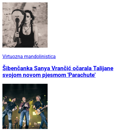
Virtuozna mandolinistica
Šibenčanka Sanya Vrančić očarala Talijane
svojom novom pjesmom 'Parachute'