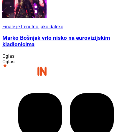
Finale je trenutno jako daleko
Marko Bošnjak vrlo nisko na eurovizijskim
kladionicima
Oglas
Oglas