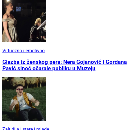
Virtuozno i emotivno
Glazba iz ženskog pera: Nera Gojanović i Gordana
Pavić sinoć očarale publiku u Muzeju
Zaludila i stare i mlade