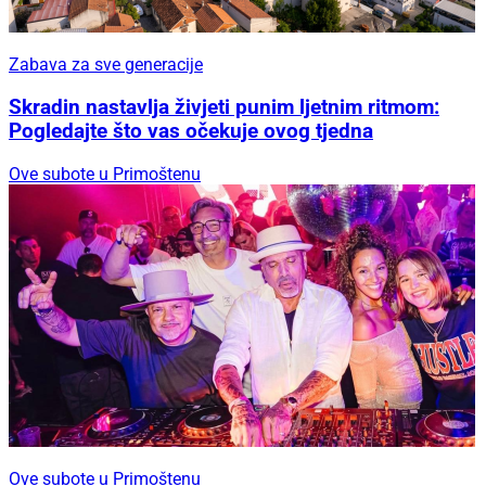
Zabava za sve generacije
Skradin nastavlja živjeti punim ljetnim ritmom:
Pogledajte što vas očekuje ovog tjedna
Ove subote u Primoštenu
Ove subote u Primoštenu