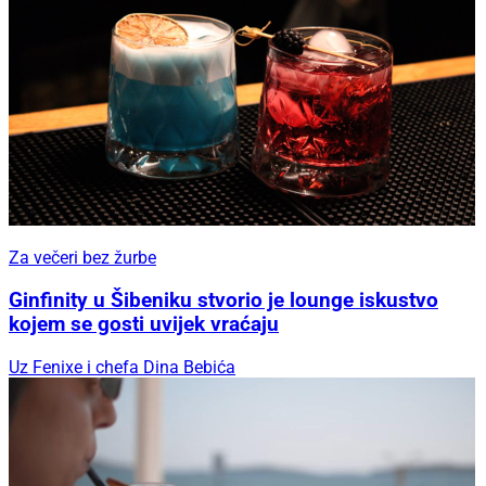
Za večeri bez žurbe
Ginfinity u Šibeniku stvorio je lounge iskustvo
kojem se gosti uvijek vraćaju
Uz Fenixe i chefa Dina Bebića