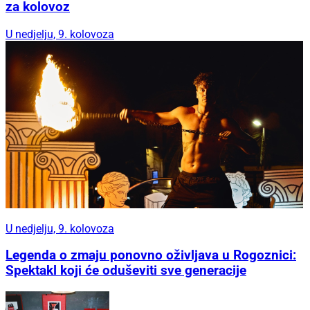
za kolovoz
U nedjelju, 9. kolovoza
U nedjelju, 9. kolovoza
Legenda o zmaju ponovno oživljava u Rogoznici:
Spektakl koji će oduševiti sve generacije