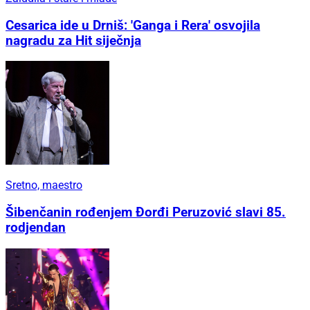
Cesarica ide u Drniš: 'Ganga i Rera' osvojila
nagradu za Hit siječnja
Sretno, maestro
Šibenčanin rođenjem Đorđi Peruzović slavi 85.
rodjendan