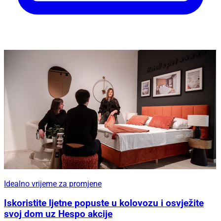
Idealno vrijeme za promjene
Iskoristite ljetne popuste u kolovozu i osvježite
svoj dom uz Hespo akcije