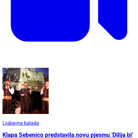
Ljubavna balada
Klapa Sebenico predstavila novu pjesmu 'Dilija bi'