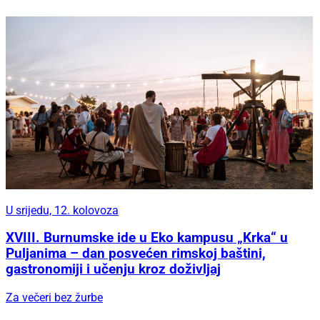
U srijedu, 12. kolovoza
XVIII. Burnumske ide u Eko kampusu „Krka“ u
Puljanima – dan posvećen rimskoj baštini,
gastronomiji i učenju kroz doživljaj
Za večeri bez žurbe