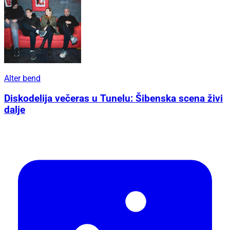
Alter bend
Diskodelija večeras u Tunelu: Šibenska scena živi
dalje