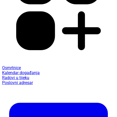
Osmrtnice
Kalendar događanja
Radovi u tijeku
Poslovni adresar