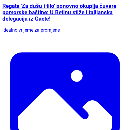
Regata 'Za dušu i tilo' ponovno okuplja čuvare
pomorske baštine: U Betinu stiže i talijanska
delegacija iz Gaete!
Idealno vrijeme za promjene