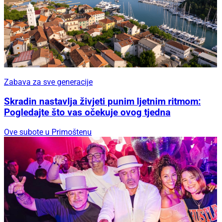
Zabava za sve generacije
Skradin nastavlja živjeti punim ljetnim ritmom:
Pogledajte što vas očekuje ovog tjedna
Ove subote u Primoštenu