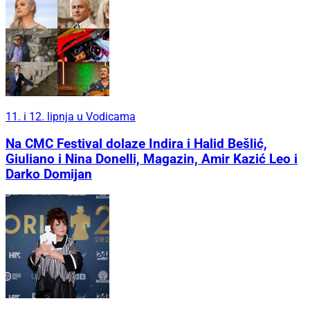
11. i 12. lipnja u Vodicama
Na CMC Festival dolaze Indira i Halid Bešlić,
Giuliano i Nina Donelli, Magazin, Amir Kazić Leo i
Darko Domijan