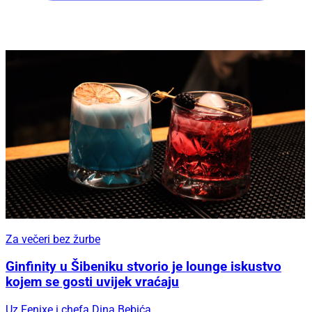
Za večeri bez žurbe
Ginfinity u Šibeniku stvorio je lounge iskustvo
kojem se gosti uvijek vraćaju
Uz Fenixe i chefa Dina Bebića