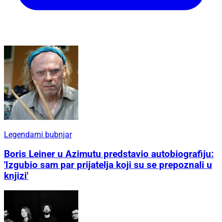
Legendarni bubnjar
Boris Leiner u Azimutu predstavio autobiografiju:
'Izgubio sam par prijatelja koji su se prepoznali u
knjizi'