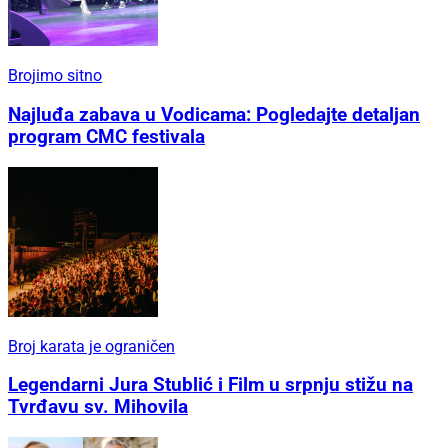
Brojimo sitno
Najluđa zabava u Vodicama: Pogledajte detaljan
program CMC festivala
Broj karata je ograničen
Legendarni Jura Stublić i Film u srpnju stižu na
Tvrđavu sv. Mihovila