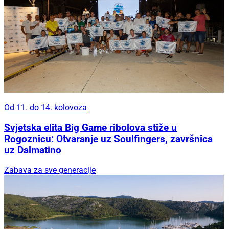
Od 11. do 14. kolovoza
Svjetska elita Big Game ribolova stiže u
Rogoznicu: Otvaranje uz Soulfingers, završnica
uz Dalmatino
Zabava za sve generacije