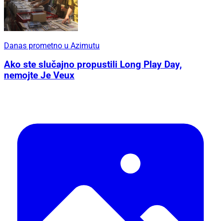
Danas prometno u Azimutu
Ako ste slučajno propustili Long Play Day,
nemojte Je Veux