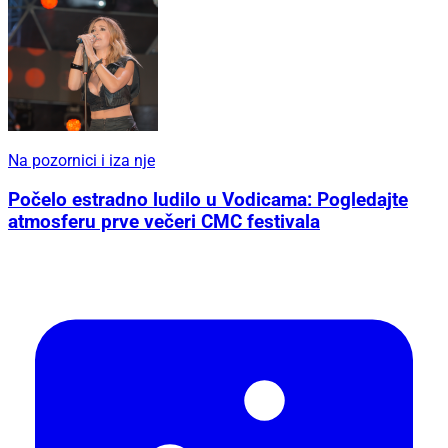
Na pozornici i iza nje
Počelo estradno ludilo u Vodicama: Pogledajte
atmosferu prve večeri CMC festivala