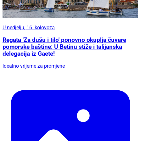
U nedjelju, 16. kolovoza
Regata 'Za dušu i tilo' ponovno okuplja čuvare
pomorske baštine: U Betinu stiže i talijanska
delegacija iz Gaete!
Idealno vrijeme za promjene