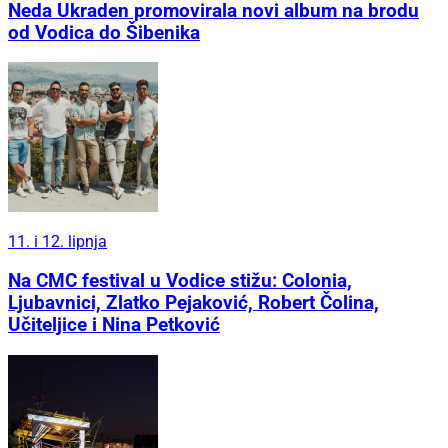
Neda Ukraden promovirala novi album na brodu
od Vodica do Šibenika
11. i 12. lipnja
Na CMC festival u Vodice stižu: Colonia,
Ljubavnici, Zlatko Pejaković, Robert Čolina,
Učiteljice i Nina Petković