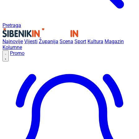
Pretraga
Najnovije
Vijesti
Županija
Scena
Sport
Kultura
Magazin
Kolumne
Promo