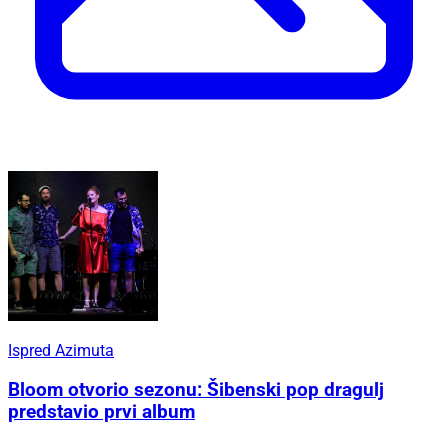
Ispred Azimuta
Bloom otvorio sezonu: Šibenski pop dragulj
predstavio prvi album