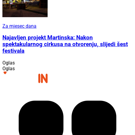
Za mjesec dana
Najavljen projekt Martinska: Nakon
spektakularnog cirkusa na otvorenju, slijedi šest
festivala
Oglas
Oglas