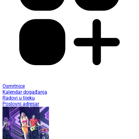
Osmrtnice
Kalendar događanja
Radovi u tijeku
Poslovni adresar