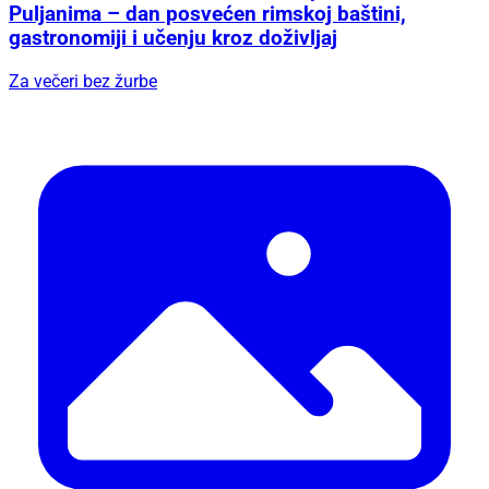
Puljanima – dan posvećen rimskoj baštini,
gastronomiji i učenju kroz doživljaj
Za večeri bez žurbe