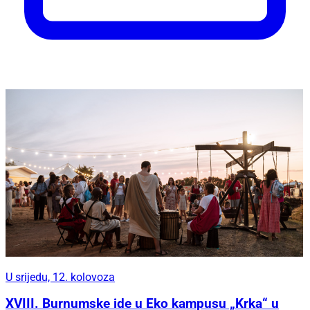
U srijedu, 12. kolovoza
XVIII. Burnumske ide u Eko kampusu „Krka“ u