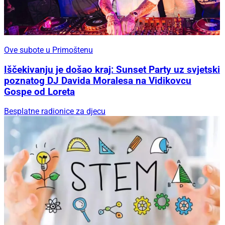
Ove subote u Primoštenu
Iščekivanju je došao kraj: Sunset Party uz svjetski
poznatog DJ Davida Moralesa na Vidikovcu
Gospe od Loreta
Besplatne radionice za djecu