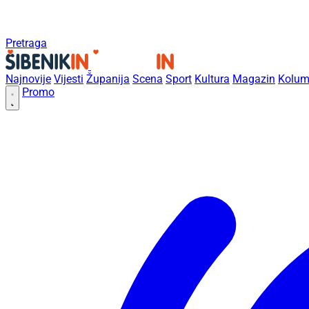
Pretraga
Najnovije
Vijesti
Županija
Scena
Sport
Kultura
Magazin
Kolum
Promo