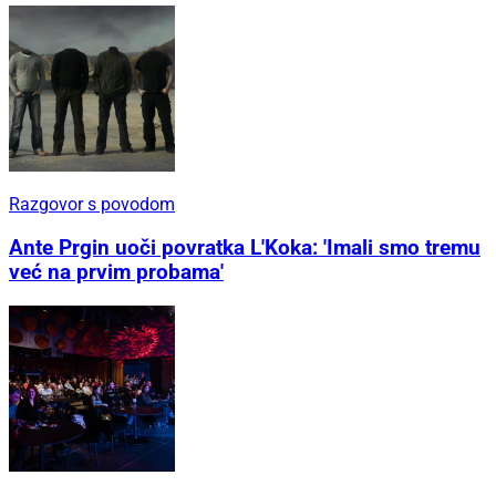
Razgovor s povodom
Ante Prgin uoči povratka L'Koka: 'Imali smo tremu
već na prvim probama'