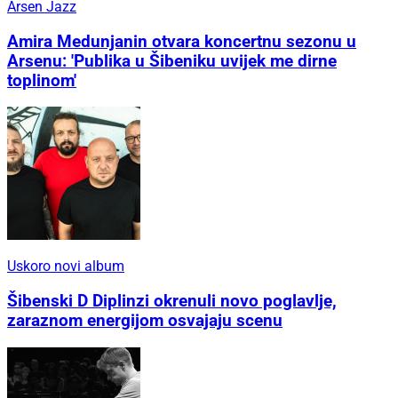
Arsen Jazz
Amira Medunjanin otvara koncertnu sezonu u
Arsenu: 'Publika u Šibeniku uvijek me dirne
toplinom'
Uskoro novi album
Šibenski D Diplinzi okrenuli novo poglavlje,
zaraznom energijom osvajaju scenu