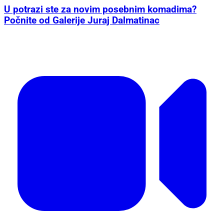
U potrazi ste za novim posebnim komadima?
Počnite od Galerije Juraj Dalmatinac