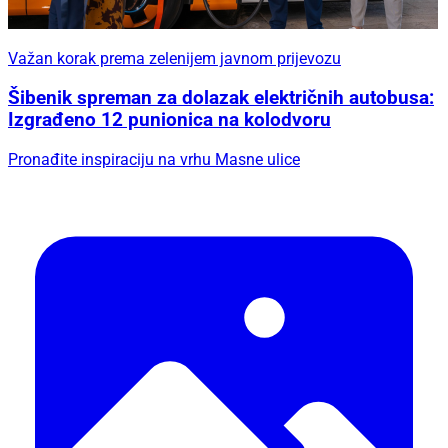
Važan korak prema zelenijem javnom prijevozu
Šibenik spreman za dolazak električnih autobusa:
Izgrađeno 12 punionica na kolodvoru
Pronađite inspiraciju na vrhu Masne ulice