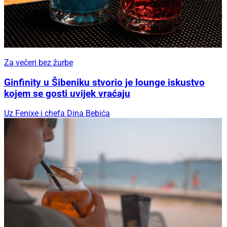
Za večeri bez žurbe
Ginfinity u Šibeniku stvorio je lounge iskustvo
kojem se gosti uvijek vraćaju
Uz Fenixe i chefa Dina Bebića