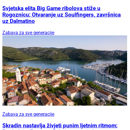
Svjetska elita Big Game ribolova stiže u
Rogoznicu: Otvaranje uz Soulfingers, završnica
uz Dalmatino
Zabava za sve generacije
Zabava za sve generacije
Skradin nastavlja živjeti punim ljetnim ritmom: