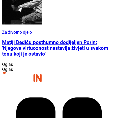
Za životno djelo
Matiji Dediću posthumno dodijeljen Porin:
'Njegova virtuoznost nastavlja živjeti u svakom
tonu koji je ostavio'
Oglas
Oglas