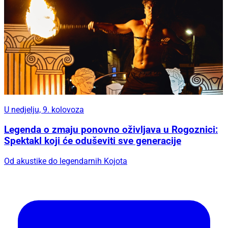
U nedjelju, 9. kolovoza
Legenda o zmaju ponovno oživljava u Rogoznici:
Spektakl koji će oduševiti sve generacije
Od akustike do legendarnih Kojota