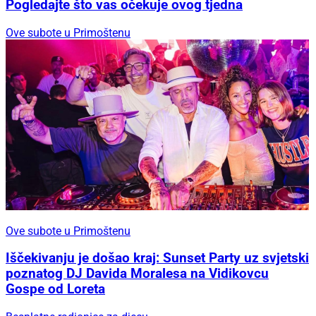
Pogledajte što vas očekuje ovog tjedna
Ove subote u Primoštenu
Ove subote u Primoštenu
Iščekivanju je došao kraj: Sunset Party uz svjetski
poznatog DJ Davida Moralesa na Vidikovcu
Gospe od Loreta