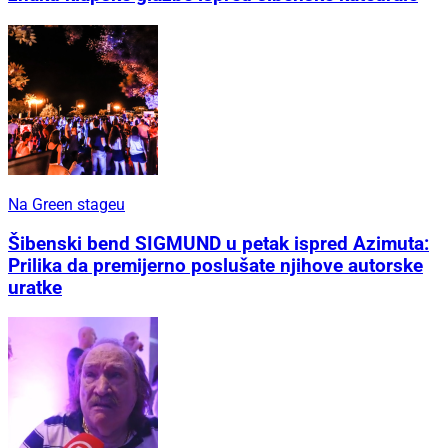
Na Green stageu
Šibenski bend SIGMUND u petak ispred Azimuta:
Prilika da premijerno poslušate njihove autorske
uratke