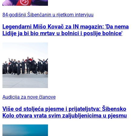
84-godišnji Šibenčanin u rijetkom intervjuu
Legendarni Mišo Kovač za IN magazin: 'Da nema
Lidije ja bi bio mrtav u bolnici i poslije bolnice'
Audicija za nove članove
Više od stoljeća pjesme i prijateljstva: Šibensko
Kolo otvara vrata svim zaljubljenicima u pjesmu