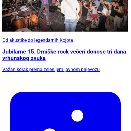
Od akustike do legendarnih Kojota
Jubilarne 15. Drniške rock večeri donose tri dana
vrhunskog zvuka
Važan korak prema zelenijem javnom prijevozu