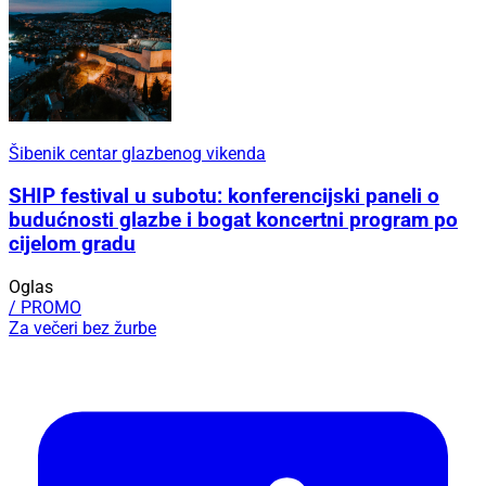
Šibenik centar glazbenog vikenda
SHIP festival u subotu: konferencijski paneli o
budućnosti glazbe i bogat koncertni program po
cijelom gradu
Oglas
/ PROMO
Za večeri bez žurbe