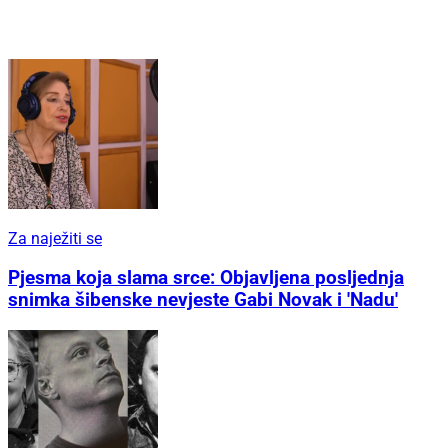
Za naježiti se
Pjesma koja slama srce: Objavljena posljednja
snimka šibenske nevjeste Gabi Novak i 'Nadu'