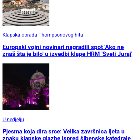
Klapska obrada Thompsonovog hita
Europski vojni novinari nagradili spot 'Ako ne
znaš šta je bilo' u izvedbi klape HRM 'Sveti Juraj'
U nedjelju
Pjesma koja dira srce: Velika završnica ljeta u
znaku klapske glazbe ispred šibenske katedrale