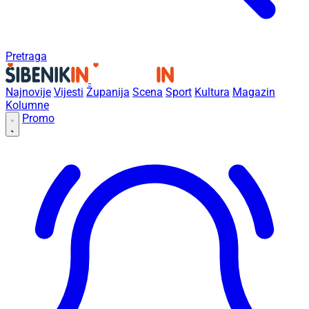
Pretraga
Najnovije
Vijesti
Županija
Scena
Sport
Kultura
Magazin
Kolumne
Promo