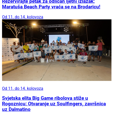
Rezervirajte petak za odličan ljetni izlazak:
Maratuša Beach Party vraća se na Brodaricu!
Od 11. do 14. kolovoza
Od 11. do 14. kolovoza
Svjetska elita Big Game ribolova stiže u
Rogoznicu: Otvaranje uz Soulfingers, završnica
uz Dalmatino