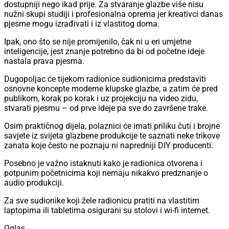
dostupniji nego ikad prije. Za stvaranje glazbe više nisu
nužni skupi studiji i profesionalna oprema jer kreativci danas
pjesme mogu izrađivati i iz vlastitog doma.
Ipak, ono što se nije promijenilo, čak ni u eri umjetne
inteligencije, jest znanje potrebno da bi od početne ideje
nastala prava pjesma.
Dugopoljac će tijekom radionice sudionicima predstaviti
osnovne koncepte moderne klupske glazbe, a zatim će pred
publikom, korak po korak i uz projekciju na video zidu,
stvarati pjesmu – od prve ideje pa sve do završene trake.
Osim praktičnog dijela, polaznici će imati priliku čuti i brojne
savjete iz svijeta glazbene produkcije te saznati neke trikove
zanata koje često ne poznaju ni napredniji DIY producenti.
Posebno je važno istaknuti kako je radionica otvorena i
potpunim početnicima koji nemaju nikakvo predznanje o
audio produkciji.
Za sve sudionike koji žele radionicu pratiti na vlastitim
laptopima ili tabletima osigurani su stolovi i wi-fi internet.
Oglas