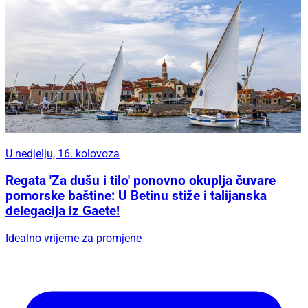
U nedjelju, 16. kolovoza
Regata 'Za dušu i tilo' ponovno okuplja čuvare
pomorske baštine: U Betinu stiže i talijanska
delegacija iz Gaete!
Idealno vrijeme za promjene