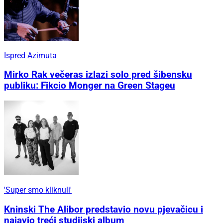
Ispred Azimuta
Mirko Rak večeras izlazi solo pred šibensku
publiku: Fikcio Monger na Green Stageu
'Super smo kliknuli'
Kninski The Alibor predstavio novu pjevačicu i
najavio treći studijski album