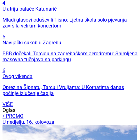
4
U atriju palače Katunarić
Mladi glasovi oduševili Tisno: Ljetna škola solo pjevanja
završila velikim koncertom
5
Navijački sukob u Zagrebu
BBB dočekali Torcidu na zagrebačkom aerodromu: Snimljena
masovna tučnjava na parkingu
6
Ovog vikenda
Oprez na Šipnatu, Tarcu i Vruljama: U Kornatima danas
počinje izlučenje čaglja
VIŠE
Oglas
/ PROMO
U nedjelju, 16. kolovoza