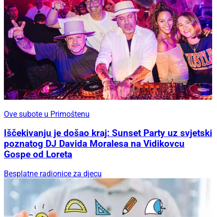
Ove subote u Primoštenu
Iščekivanju je došao kraj: Sunset Party uz svjetski
poznatog DJ Davida Moralesa na Vidikovcu
Gospe od Loreta
Besplatne radionice za djecu