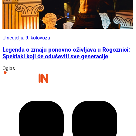
U nedjelju, 9. kolovoza
Legenda o zmaju ponovno oživljava u Rogoznici:
Spektakl koji će oduševiti sve generacije
Oglas