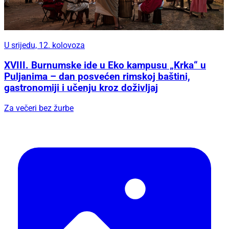
U srijedu, 12. kolovoza
XVIII. Burnumske ide u Eko kampusu „Krka“ u
Puljanima – dan posvećen rimskoj baštini,
gastronomiji i učenju kroz doživljaj
Za večeri bez žurbe