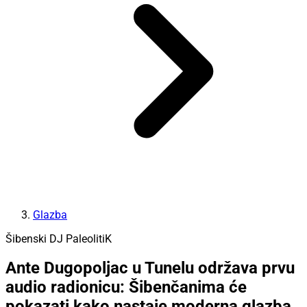
Glazba
Šibenski DJ PaleolitiK
Ante Dugopoljac u Tunelu održava prvu
audio radionicu: Šibenčanima će
pokazati kako nastaje moderna glazba