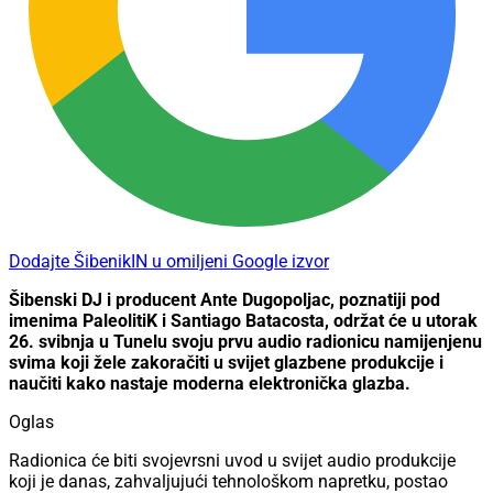
Dodajte ŠibenikIN u omiljeni Google izvor
Šibenski DJ i producent Ante Dugopoljac, poznatiji pod
imenima PaleolitiK i Santiago Batacosta, održat će u utorak
26. svibnja u Tunelu svoju prvu audio radionicu namijenjenu
svima koji žele zakoračiti u svijet glazbene produkcije i
naučiti kako nastaje moderna elektronička glazba.
Oglas
Radionica će biti svojevrsni uvod u svijet audio produkcije
koji je danas, zahvaljujući tehnološkom napretku, postao