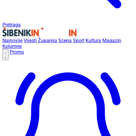
Pretraga
Najnovije
Vijesti
Županija
Scena
Sport
Kultura
Magazin
Kolumne
Promo