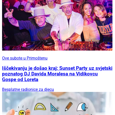
Ove subote u Primoštenu
Iščekivanju je došao kraj: Sunset Party uz svjetski
poznatog DJ Davida Moralesa na Vidikovcu
Gospe od Loreta
Besplatne radionice za djecu