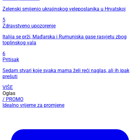
Zelenski smijenio ukrajinskog veleposlanika u Hrvatskoj
5
Zdravstveno upozorenje
Italija se prži, Mađarska i Rumunjska gase rasvjetu zbog
toplinskog vala
6
Pritisak
Sedam stvari koje svaka mama želi reći naglas, ali ih ipak
prešuti
VIŠE
Oglas
/ PROMO
Idealno vrijeme za promjene