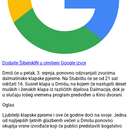
Dodajte ŠibenikIN u omiljeni Google izvor
Drniš će u petak, 3. srpnja, ponovno odzvanjati zvucima
dalmatinske klapske pjesme. Na Stubištu će se od 21 sat
održati 16. Susret klapa u Drnišu, na kojem će nastupiti deset
muških i ženskih klapa iz različitih dijelova Dalmacije, dok je
u slučaju lošeg vremena program predviđen u Kino dvorani.
Oglas
Ljubitelji klapske pjesme i ove će godine doći na svoje. Jedna
od najljepših ljetnih glazbenih večeri u Drnišu ponovno
okuplja vrsne izvođače koji će publici predstaviti bogatstvo