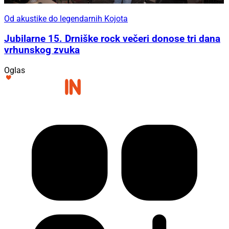
Od akustike do legendarnih Kojota
Jubilarne 15. Drniške rock večeri donose tri dana
vrhunskog zvuka
Oglas