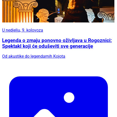
U nedjelju, 9. kolovoza
Legenda o zmaju ponovno oživljava u Rogoznici:
Spektakl koji će oduševiti sve generacije
Od akustike do legendarnih Kojota