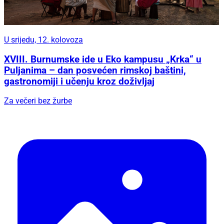
U srijedu, 12. kolovoza
XVIII. Burnumske ide u Eko kampusu „Krka“ u
Puljanima – dan posvećen rimskoj baštini,
gastronomiji i učenju kroz doživljaj
Za večeri bez žurbe