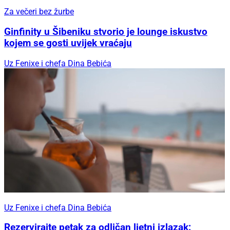
Za večeri bez žurbe
Ginfinity u Šibeniku stvorio je lounge iskustvo
kojem se gosti uvijek vraćaju
Uz Fenixe i chefa Dina Bebića
Uz Fenixe i chefa Dina Bebića
Rezervirajte petak za odličan ljetni izlazak: