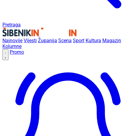
Pretraga
Najnovije
Vijesti
Županija
Scena
Sport
Kultura
Magazin
Kolumne
Promo