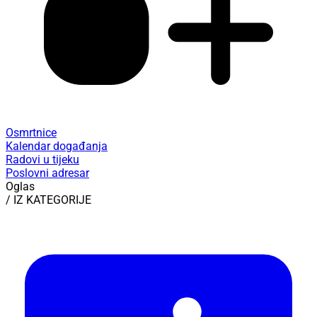
Osmrtnice
Kalendar događanja
Radovi u tijeku
Poslovni adresar
Oglas
/ IZ KATEGORIJE