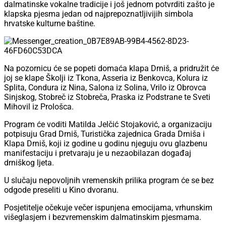
dalmatinske vokalne tradicije i još jednom potvrditi zašto je
klapska pjesma jedan od najprepoznatljivijih simbola
hrvatske kulturne baštine.
Na pozornicu će se popeti domaća klapa Drniš, a pridružit će
joj se klape Školji iz Tkona, Asseria iz Benkovca, Kolura iz
Splita, Condura iz Nina, Salona iz Solina, Vrilo iz Obrovca
Sinjskog, Stobreč iz Stobreča, Praska iz Podstrane te Sveti
Mihovil iz Prološca.
Program će voditi Matilda Jelčić Stojaković, a organizaciju
potpisuju Grad Drniš, Turistička zajednica Grada Drniša i
Klapa Drniš, koji iz godine u godinu njeguju ovu glazbenu
manifestaciju i pretvaraju je u nezaobilazan događaj
drniškog ljeta.
U slučaju nepovoljnih vremenskih prilika program će se bez
odgode preseliti u Kino dvoranu.
Posjetitelje očekuje večer ispunjena emocijama, vrhunskim
višeglasjem i bezvremenskim dalmatinskim pjesmama.