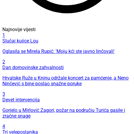
Najnovije vijesti
1
Slučaj kujice Lou
Oglasila se Mirela Rupić: 'Moju kći ste javno linčovali'
2
Dan domovinske zahvalnosti
Hrvatske Ruže u Kninu održale koncert za pamćenje, a Neno
Ninčević s bine poslao snažne poruke
3
Devet intervencija
Gorjelo u Mirlović Zagori, požar na području Turića gasile i
zračne snage
4
Tri veleposlanika