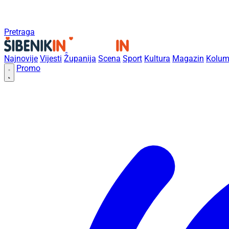
Pretraga
Najnovije
Vijesti
Županija
Scena
Sport
Kultura
Magazin
Kolum
Promo