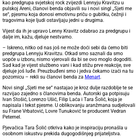
kao predgrupa svjetskoj rock zvijezdi Lennyju Kravitzu u
pulskoj Areni, članovi benda objavili su i novi singl „Sjeti me
se“, pjesmu koja donosi emotivnu priču o gubitku, čežnji i
tragovima koje ljudi ostavljaju jedni u drugima.
Vijest da ih je upravo Lenny Kravitz odabrao za predgrupu i
dalje im, kažu, djeluje nestvarno.
– Iskreno, nitko od nas još ne može doći sebi da ćemo biti
predgrupa Lennyju Kravitzu. Otkad smo saznali da smo
uopće u izboru, nismo vjerovali da bi se ovo moglo dogoditi.
Sad kad je vijest službeno vani i kad stižu prve reakcije, sve
djeluje još luđe. Preuzbuđeni smo i jedva čekamo izaći na tu
pozornicu – rekli su članovi benda za
Menart
.
Novi singl „Sjeti me se“ nastajao je kroz dulje razdoblje te se
razvijao zajedno s članovima benda. Autorski ga potpisuju
Ivan Stošić, Lorenzo Ušić, Filip Laća i Tara Šolić, koja je
napisala i tekst pjesme. U oblikovanju aranžmana sudjelovali
su Frane Vrbatović, Lovre Tunuković te producent Vedran
Peternel.
Pjevačica Tara Šolić otkriva kako je inspiraciju pronašla u
osobnom iskustvu prekida dugogodišnjeg prijateljstva.