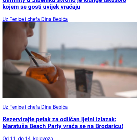
Ginfinity u Šibeniku stvorio je lounge iskustvo
kojem se gosti uvijek vraćaju
Uz Fenixe i chefa Dina Bebića
Uz Fenixe i chefa Dina Bebića
Rezervirajte petak za odličan ljetni izlazak:
Maratuša Beach Party vraća se na Brodaricu!
Od 11. do 14. kolovoza