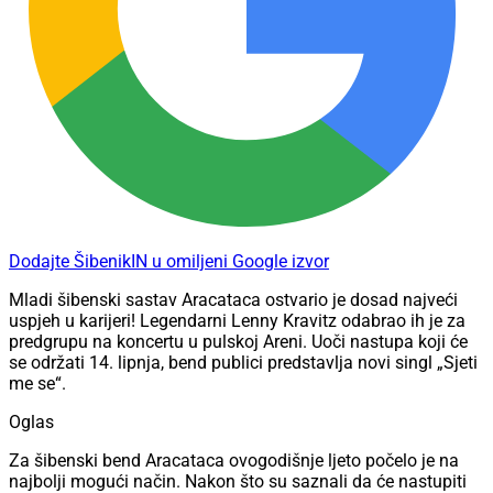
Dodajte ŠibenikIN u omiljeni Google izvor
Mladi šibenski sastav Aracataca ostvario je dosad najveći
uspjeh u karijeri! Legendarni Lenny Kravitz odabrao ih je za
predgrupu na koncertu u pulskoj Areni. Uoči nastupa koji će
se održati 14. lipnja, bend publici predstavlja novi singl „Sjeti
me se“.
Oglas
Za šibenski bend Aracataca ovogodišnje ljeto počelo je na
najbolji mogući način. Nakon što su saznali da će nastupiti