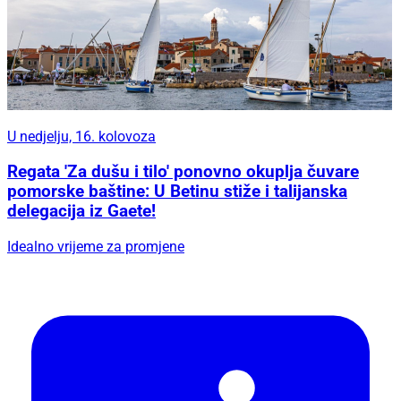
U nedjelju, 16. kolovoza
Regata 'Za dušu i tilo' ponovno okuplja čuvare
pomorske baštine: U Betinu stiže i talijanska
delegacija iz Gaete!
Idealno vrijeme za promjene