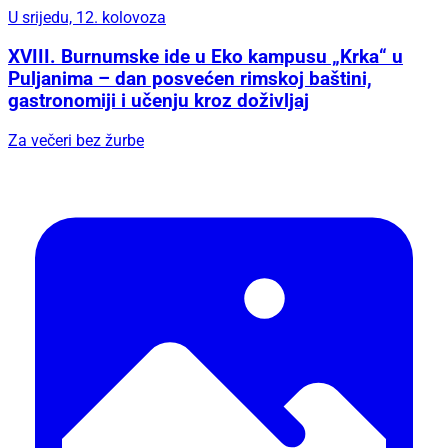
U srijedu, 12. kolovoza
XVIII. Burnumske ide u Eko kampusu „Krka“ u
Puljanima – dan posvećen rimskoj baštini,
gastronomiji i učenju kroz doživljaj
Za večeri bez žurbe