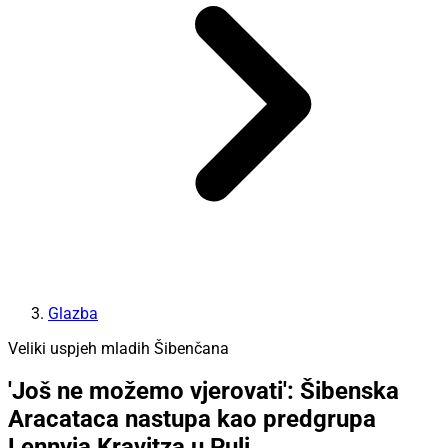
Glazba
Veliki uspjeh mladih Šibenčana
'Još ne možemo vjerovati': Šibenska
Aracataca nastupa kao predgrupa
Lennyja Kravitza u Puli