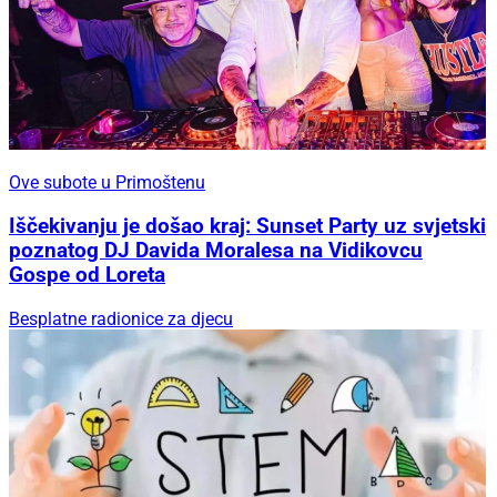
Ove subote u Primoštenu
Iščekivanju je došao kraj: Sunset Party uz svjetski
poznatog DJ Davida Moralesa na Vidikovcu
Gospe od Loreta
Besplatne radionice za djecu