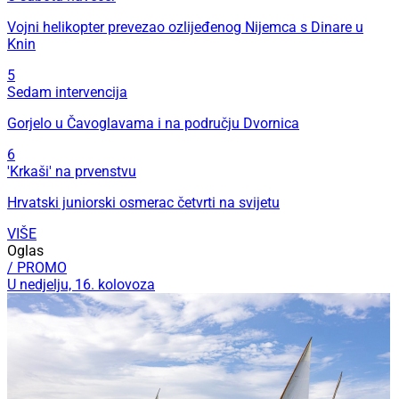
Vojni helikopter prevezao ozlijeđenog Nijemca s Dinare u
Knin
5
Sedam intervencija
Gorjelo u Čavoglavama i na području Dvornica
6
'Krkaši' na prvenstvu
Hrvatski juniorski osmerac četvrti na svijetu
VIŠE
Oglas
/ PROMO
U nedjelju, 16. kolovoza