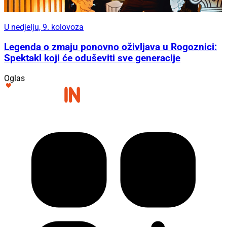
U nedjelju, 9. kolovoza
Legenda o zmaju ponovno oživljava u Rogoznici:
Spektakl koji će oduševiti sve generacije
Oglas