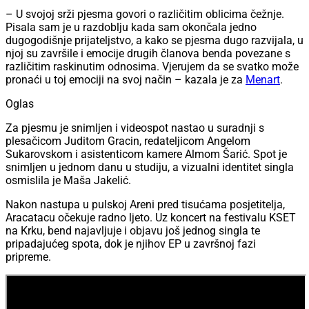
– U svojoj srži pjesma govori o različitim oblicima čežnje.
Pisala sam je u razdoblju kada sam okončala jedno
dugogodišnje prijateljstvo, a kako se pjesma dugo razvijala, u
njoj su završile i emocije drugih članova benda povezane s
različitim raskinutim odnosima. Vjerujem da se svatko može
pronaći u toj emociji na svoj način – kazala je za
Menart
.
Oglas
Za pjesmu je snimljen i videospot nastao u suradnji s
plesačicom Juditom Gracin, redateljicom Angelom
Sukarovskom i asistenticom kamere Almom Šarić. Spot je
snimljen u jednom danu u studiju, a vizualni identitet singla
osmislila je Maša Jakelić.
Nakon nastupa u pulskoj Areni pred tisućama posjetitelja,
Aracatacu očekuje radno ljeto. Uz koncert na festivalu KSET
na Krku, bend najavljuje i objavu još jednog singla te
pripadajućeg spota, dok je njihov EP u završnoj fazi
pripreme.