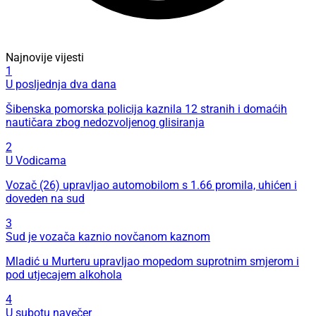
Najnovije vijesti
1
U posljednja dva dana
Šibenska pomorska policija kaznila 12 stranih i domaćih
nautičara zbog nedozvoljenog glisiranja
2
U Vodicama
Vozač (26) upravljao automobilom s 1.66 promila, uhićen i
doveden na sud
3
Sud je vozača kaznio novčanom kaznom
Mladić u Murteru upravljao mopedom suprotnim smjerom i
pod utjecajem alkohola
4
U subotu navečer