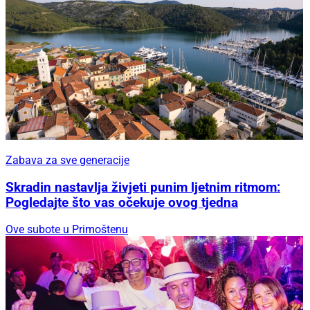
Zabava za sve generacije
Skradin nastavlja živjeti punim ljetnim ritmom:
Pogledajte što vas očekuje ovog tjedna
Ove subote u Primoštenu