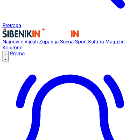
Pretraga
Najnovije
Vijesti
Županija
Scena
Sport
Kultura
Magazin
Kolumne
Promo