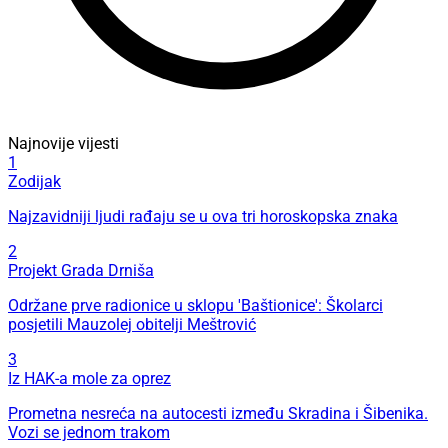
Najnovije vijesti
1
Zodijak
Najzavidniji ljudi rađaju se u ova tri horoskopska znaka
2
Projekt Grada Drniša
Održane prve radionice u sklopu 'Baštionice': Školarci
posjetili Mauzolej obitelji Meštrović
3
Iz HAK-a mole za oprez
Prometna nesreća na autocesti između Skradina i Šibenika.
Vozi se jednom trakom