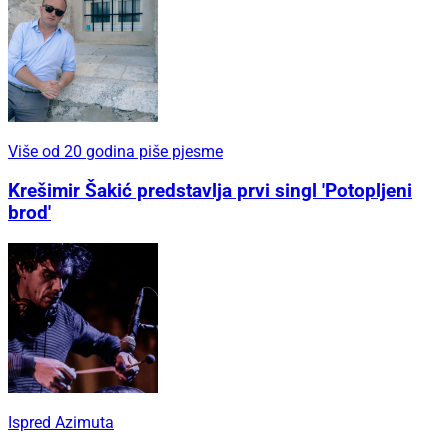
Više od 20 godina piše pjesme
Krešimir Šakić predstavlja prvi singl 'Potopljeni
brod'
Ispred Azimuta