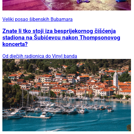
Veliki posao šibenskih Bubamara
Znate li tko stoji iza besprijekornog čišćenja
stadiona na Šubićevcu nakon Thompsonovog
koncerta?
Od dječjih radionica do Vinyl banda