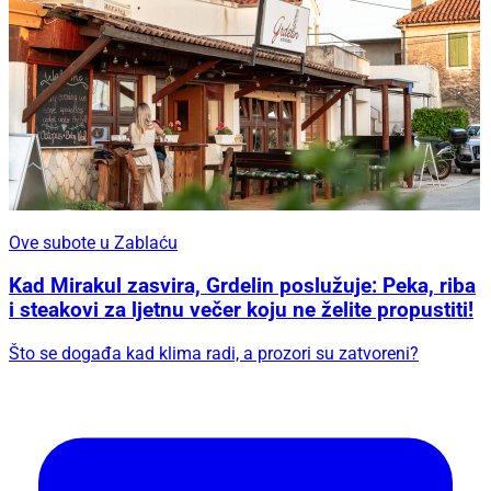
Ove subote u Zablaću
Kad Mirakul zasvira, Grdelin poslužuje: Peka, riba
i steakovi za ljetnu večer koju ne želite propustiti!
Što se događa kad klima radi, a prozori su zatvoreni?