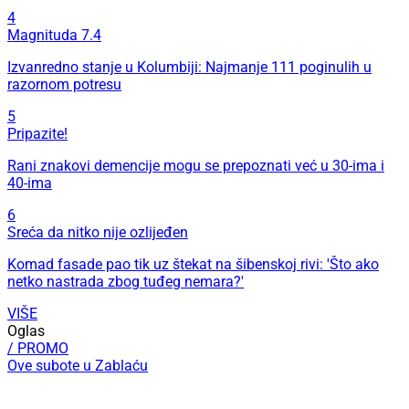
4
Magnituda 7.4
Izvanredno stanje u Kolumbiji: Najmanje 111 poginulih u
razornom potresu
5
Pripazite!
Rani znakovi demencije mogu se prepoznati već u 30-ima i
40-ima
6
Sreća da nitko nije ozlijeđen
Komad fasade pao tik uz štekat na šibenskoj rivi: 'Što ako
netko nastrada zbog tuđeg nemara?'
VIŠE
Oglas
/ PROMO
Ove subote u Zablaću