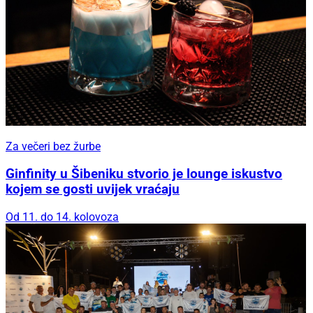
Za večeri bez žurbe
Ginfinity u Šibeniku stvorio je lounge iskustvo
kojem se gosti uvijek vraćaju
Od 11. do 14. kolovoza