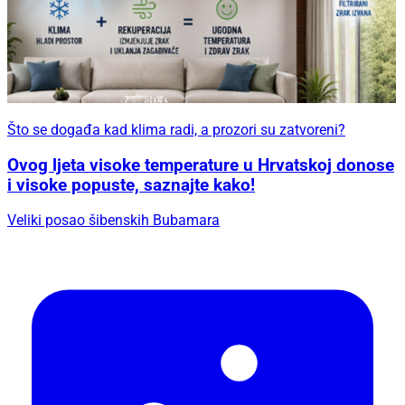
Što se događa kad klima radi, a prozori su zatvoreni?
Ovog ljeta visoke temperature u Hrvatskoj donose
i visoke popuste, saznajte kako!
Veliki posao šibenskih Bubamara