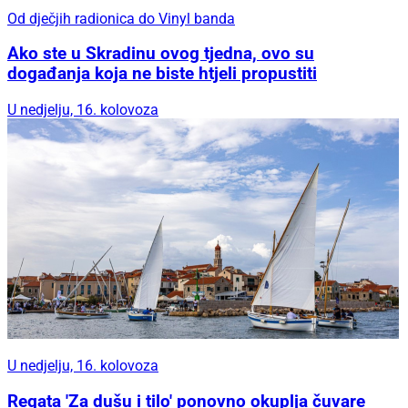
Od dječjih radionica do Vinyl banda
Ako ste u Skradinu ovog tjedna, ovo su
događanja koja ne biste htjeli propustiti
U nedjelju, 16. kolovoza
U nedjelju, 16. kolovoza
Regata 'Za dušu i tilo' ponovno okuplja čuvare