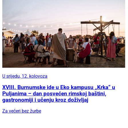
U srijedu, 12. kolovoza
XVIII. Burnumske ide u Eko kampusu „Krka“ u
Puljanima – dan posvećen rimskoj baštini,
gastronomiji i učenju kroz doživljaj
Za večeri bez žurbe