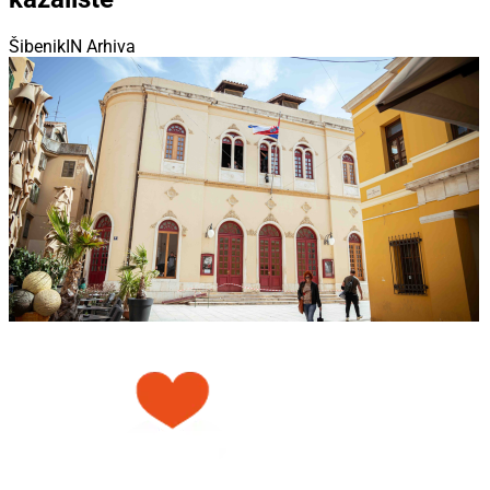
ŠibenikIN Arhiva