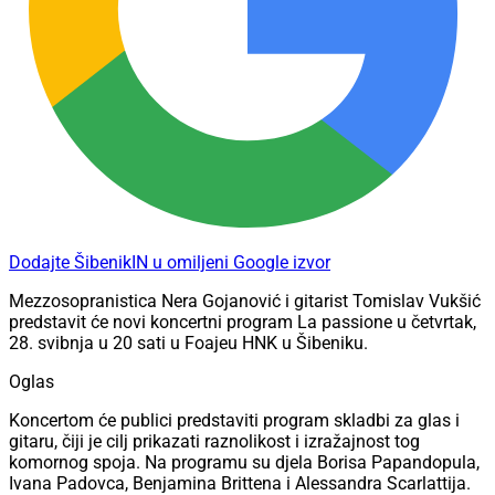
Dodajte ŠibenikIN u omiljeni Google izvor
Mezzosopranistica Nera Gojanović i gitarist Tomislav Vukšić
predstavit će novi koncertni program La passione u četvrtak,
28. svibnja u 20 sati u Foajeu HNK u Šibeniku.
Oglas
Koncertom će publici predstaviti program skladbi za glas i
gitaru, čiji je cilj prikazati raznolikost i izražajnost tog
komornog spoja. Na programu su djela Borisa Papandopula,
Ivana Padovca, Benjamina Brittena i Alessandra Scarlattija.