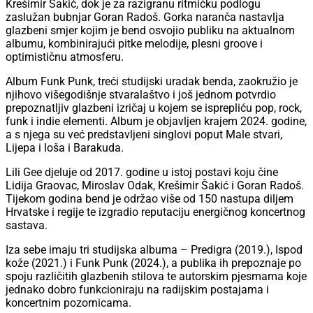
Krešimir Šakić, dok je za razigranu ritmičku podlogu
zaslužan bubnjar Goran Radoš. Gorka naranča nastavlja
glazbeni smjer kojim je bend osvojio publiku na aktualnom
albumu, kombinirajući pitke melodije, plesni groove i
optimističnu atmosferu.
Album Funk Punk, treći studijski uradak benda, zaokružio je
njihovo višegodišnje stvaralaštvo i još jednom potvrdio
prepoznatljiv glazbeni izričaj u kojem se isprepliću pop, rock,
funk i indie elementi. Album je objavljen krajem 2024. godine,
a s njega su već predstavljeni singlovi poput Male stvari,
Lijepa i loša i Barakuda.
Lili Gee djeluje od 2017. godine u istoj postavi koju čine
Lidija Graovac, Miroslav Odak, Krešimir Šakić i Goran Radoš.
Tijekom godina bend je održao više od 150 nastupa diljem
Hrvatske i regije te izgradio reputaciju energičnog koncertnog
sastava.
Iza sebe imaju tri studijska albuma – Predigra (2019.), Ispod
kože (2021.) i Funk Punk (2024.), a publika ih prepoznaje po
spoju različitih glazbenih stilova te autorskim pjesmama koje
jednako dobro funkcioniraju na radijskim postajama i
koncertnim pozornicama.