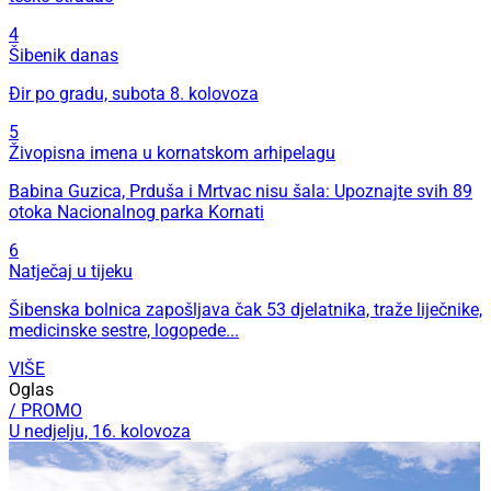
4
Šibenik danas
Đir po gradu, subota 8. kolovoza
5
Živopisna imena u kornatskom arhipelagu
Babina Guzica, Prduša i Mrtvac nisu šala: Upoznajte svih 89
otoka Nacionalnog parka Kornati
6
Natječaj u tijeku
Šibenska bolnica zapošljava čak 53 djelatnika, traže liječnike,
medicinske sestre, logopede...
VIŠE
Oglas
/ PROMO
U nedjelju, 16. kolovoza