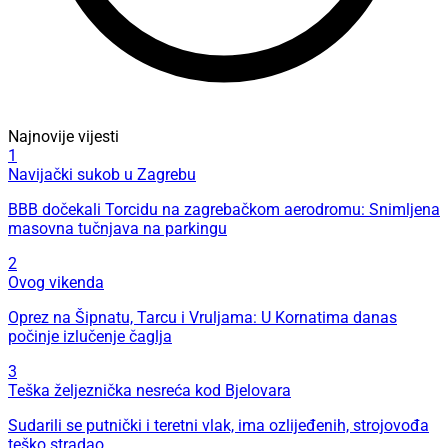
Najnovije vijesti
1
Navijački sukob u Zagrebu
BBB dočekali Torcidu na zagrebačkom aerodromu: Snimljena
masovna tučnjava na parkingu
2
Ovog vikenda
Oprez na Šipnatu, Tarcu i Vruljama: U Kornatima danas
počinje izlučenje čaglja
3
Teška željeznička nesreća kod Bjelovara
Sudarili se putnički i teretni vlak, ima ozlijeđenih, strojovođa
teško stradao