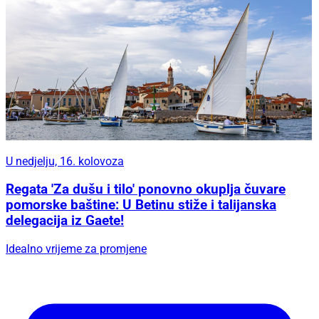
U nedjelju, 16. kolovoza
Regata 'Za dušu i tilo' ponovno okuplja čuvare
pomorske baštine: U Betinu stiže i talijanska
delegacija iz Gaete!
Idealno vrijeme za promjene