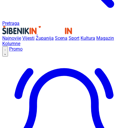
Pretraga
Najnovije
Vijesti
Županija
Scena
Sport
Kultura
Magazin
Kolumne
Promo