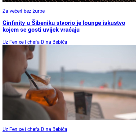
Za večeri bez žurbe
Ginfinity u Šibeniku stvorio je lounge iskustvo
kojem se gosti uvijek vraćaju
Uz Fenixe i chefa Dina Bebića
Uz Fenixe i chefa Dina Bebića