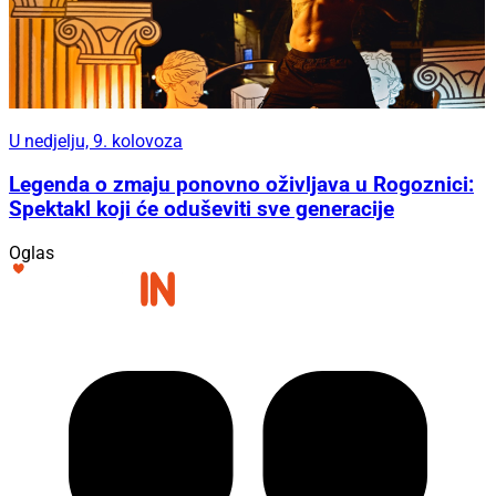
U nedjelju, 9. kolovoza
Legenda o zmaju ponovno oživljava u Rogoznici:
Spektakl koji će oduševiti sve generacije
Oglas