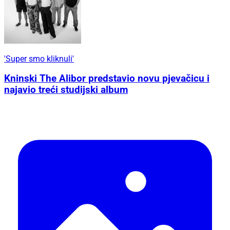
'Super smo kliknuli'
Kninski The Alibor predstavio novu pjevačicu i
najavio treći studijski album