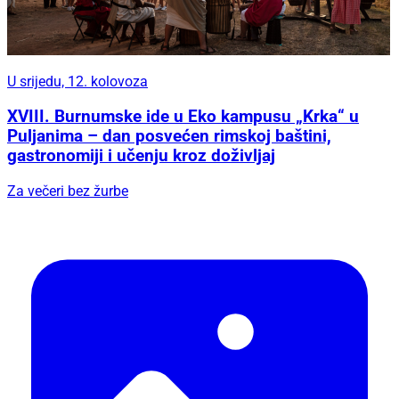
U srijedu, 12. kolovoza
XVIII. Burnumske ide u Eko kampusu „Krka“ u
Puljanima – dan posvećen rimskoj baštini,
gastronomiji i učenju kroz doživljaj
Za večeri bez žurbe