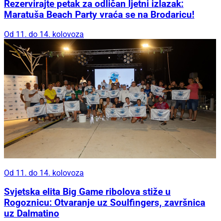
Rezervirajte petak za odličan ljetni izlazak:
Maratuša Beach Party vraća se na Brodaricu!
Od 11. do 14. kolovoza
Od 11. do 14. kolovoza
Svjetska elita Big Game ribolova stiže u
Rogoznicu: Otvaranje uz Soulfingers, završnica
uz Dalmatino