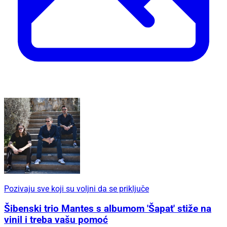
Pozivaju sve koji su voljni da se priključe
Šibenski trio Mantes s albumom 'Šapat' stiže na
vinil i treba vašu pomoć