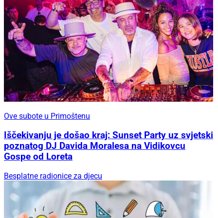
Ove subote u Primoštenu
Iščekivanju je došao kraj: Sunset Party uz svjetski
poznatog DJ Davida Moralesa na Vidikovcu
Gospe od Loreta
Besplatne radionice za djecu