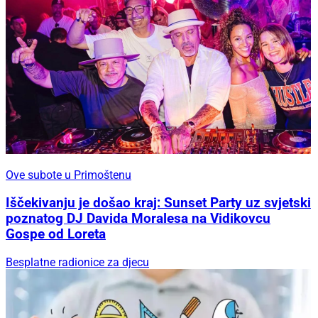
Ove subote u Primoštenu
Iščekivanju je došao kraj: Sunset Party uz svjetski
poznatog DJ Davida Moralesa na Vidikovcu
Gospe od Loreta
Besplatne radionice za djecu