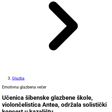
Glazba
Emotivna glazbena večer
Učenica šibenske glazbene škole,
violončelistica Antea, održala solistički
koncert u kazalištu