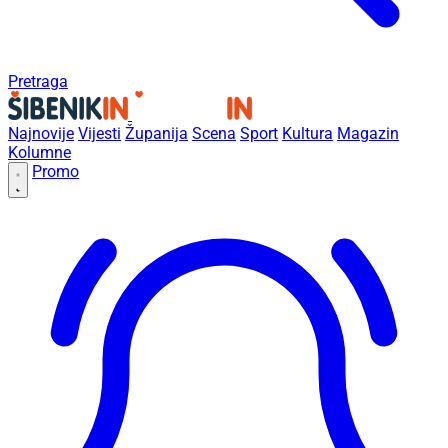
Pretraga
Najnovije
Vijesti
Županija
Scena
Sport
Kultura
Magazin
Kolumne
Promo