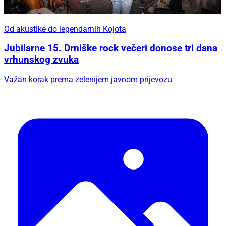
Od akustike do legendarnih Kojota
Jubilarne 15. Drniške rock večeri donose tri dana
vrhunskog zvuka
Važan korak prema zelenijem javnom prijevozu