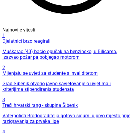
Najnovije vijesti
1
Djelatnici brzo reagirali
Muškarac (43) bacio opušak na benzinskoj u Bilicama,
izazvao požar pa pobjegao motorom
2
Mijenjaju se uvjeti za studente s invaliditetom
Grad Šibenik otvorio javno savjetovanje o uvjetima i
kriterijima stipendiranja studenata
3
Treći hrvatski rang - skupina Šibenik
Vaterpolisti Brodograditelja gotovo sigurni u prvo mjesto prije
razigravanja za prvaka lige
4