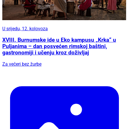
U srijedu, 12. kolovoza
XVIII. Burnumske ide u Eko kampusu „Krka“ u
Puljanima – dan posvećen rimskoj baštini,
gastronomiji i učenju kroz doživljaj
Za večeri bez žurbe