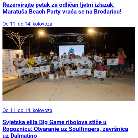
Rezervirajte petak za odličan ljetni izlazak:
Maratuša Beach Party vraća se na Brodaricu!
Od 11. do 14. kolovoza
Od 11. do 14. kolovoza
Svjetska elita Big Game ribolova stiže u
Rogoznicu: Otvaranje uz Soulfingers, završnica
uz Dalmatino