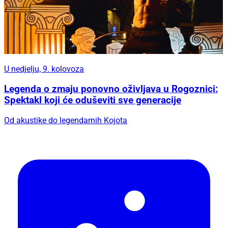
U nedjelju, 9. kolovoza
Legenda o zmaju ponovno oživljava u Rogoznici:
Spektakl koji će oduševiti sve generacije
Od akustike do legendarnih Kojota