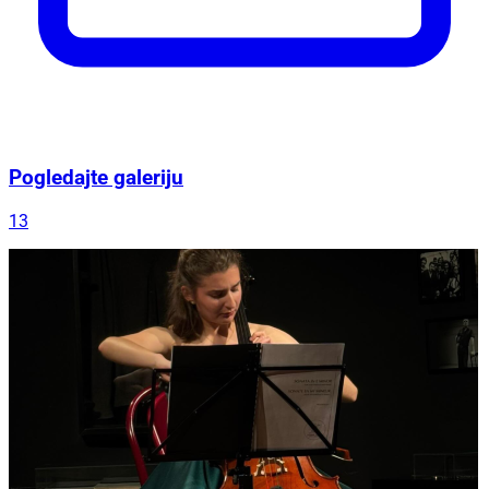
Pogledajte galeriju
13