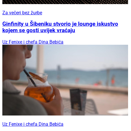
Za večeri bez žurbe
Ginfinity u Šibeniku stvorio je lounge iskustvo
kojem se gosti uvijek vraćaju
Uz Fenixe i chefa Dina Bebića
Uz Fenixe i chefa Dina Bebića