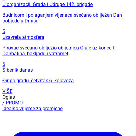
U organizaciji Grada i Udruge 142. brigade
Budnicom i polaganjem vijenaca svečano obilježen Dan
pobjede u Drnišu
5
Uzavrela atmosfera
Pirovac svečano obilježio obljetnicu Oluje uz koncert
Dalmatina, bakljadu i vatromet
6
Šibenik danas
Đir po gradu, četvrtak 6. kolovoza
VIŠE
Oglas
/ PROMO
Idealno vrijeme za promjene